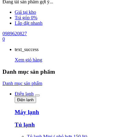
Đang tải sản phẩm gợi ý...
Giá tại kho
Trả góp 0%
Lắp đặt nhanh
0989620827
0
text_success
Xem giỏ hàng
Danh mục sản phẩm
Danh mục sản phẩm
Điện lạnh
Điện lạnh
Máy lạnh
Tủ lạnh
Tủ lạnh Mini ( nhỏ hơn 150 lit)