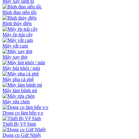
Máy xay sinh tố
Bình đun siêu tốc
Bình thủy điện
Máy ép trái cây
Máy vắt cam
Máy xay thịt
Máy hút khói / mùi
Máy pha cà phê
Máy làm bánh mì
Máy rửa chén
Dụng cụ làm bếp v.v
Thiết Bị Vệ Sinh
Dụng cụ Giữ Nhiệt