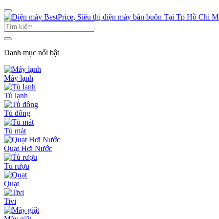
Danh mục nổi bật
Máy lạnh
Tủ lạnh
Tủ đông
Tủ mát
Quạt Hơi Nước
Tủ rượu
Quạt
Tivi
Máy giặt