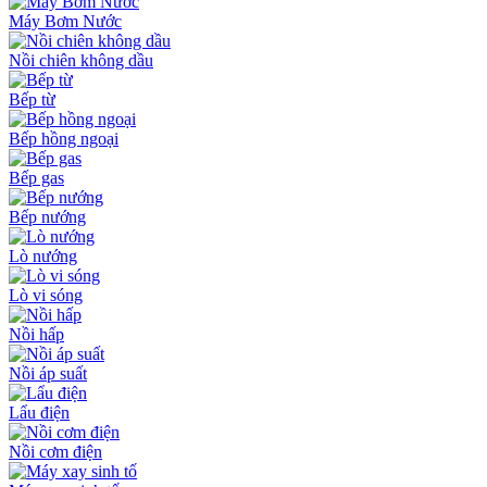
Máy Bơm Nước
Nồi chiên không dầu
Bếp từ
Bếp hồng ngoại
Bếp gas
Bếp nướng
Lò nướng
Lò vi sóng
Nồi hấp
Nồi áp suất
Lẩu điện
Nồi cơm điện