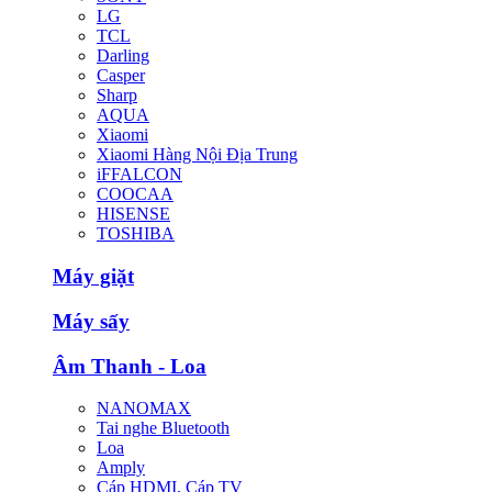
LG
TCL
Darling
Casper
Sharp
AQUA
Xiaomi
Xiaomi Hàng Nội Địa Trung
iFFALCON
COOCAA
HISENSE
TOSHIBA
Máy giặt
Máy sấy
Âm Thanh - Loa
NANOMAX
Tai nghe Bluetooth
Loa
Amply
Cáp HDMI, Cáp TV