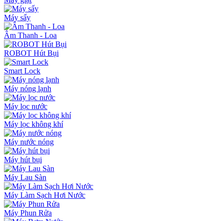
Máy sấy
Âm Thanh - Loa
ROBOT Hút Bụi
Smart Lock
Máy nóng lạnh
Máy lọc nước
Máy lọc không khí
Máy nước nóng
Máy hút bụi
Máy Lau Sàn
Máy Làm Sạch Hơi Nước
Máy Phun Rửa