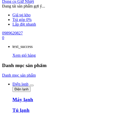
Dụng cụ Giữ Nhiệt
Đang tải sản phẩm gợi ý...
Giá tại kho
Trả góp 0%
Lắp đặt nhanh
0989620827
0
text_success
Xem giỏ hàng
Danh mục sản phẩm
Danh mục sản phẩm
Điện lạnh
Điện lạnh
Máy lạnh
Tủ lạnh