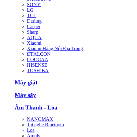
SONY
LG
TCL
Darling
Casper
Sharp
AQUA
Xiaomi
Xiaomi Hàng Nội Địa Trung
iFFALCON
COOCAA
HISENSE
TOSHIBA
Máy giặt
Máy sấy
Âm Thanh - Loa
NANOMAX
Tai nghe Bluetooth
Loa
Amply