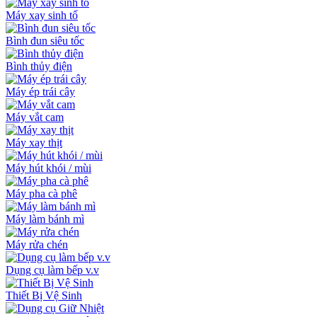
Máy xay sinh tố
Bình đun siêu tốc
Bình thủy điện
Máy ép trái cây
Máy vắt cam
Máy xay thịt
Máy hút khói / mùi
Máy pha cà phê
Máy làm bánh mì
Máy rửa chén
Dụng cụ làm bếp v.v
Thiết Bị Vệ Sinh