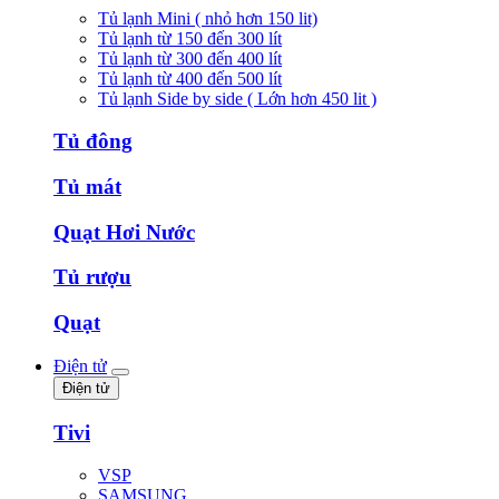
Tủ lạnh Mini ( nhỏ hơn 150 lit)
Tủ lạnh từ 150 đến 300 lít
Tủ lạnh từ 300 đến 400 lít
Tủ lạnh từ 400 đến 500 lít
Tủ lạnh Side by side ( Lớn hơn 450 lit )
Tủ đông
Tủ mát
Quạt Hơi Nước
Tủ rượu
Quạt
Điện tử
Điện tử
Tivi
VSP
SAMSUNG