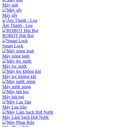
Máy giặt
Máy sấy
Âm Thanh - Loa
ROBOT Hút Bụi
Smart Lock
Máy nóng lạnh
Máy lọc nước
Máy lọc không khí
Máy nước nóng
Máy hút bụi
Máy Lau Sàn
Máy Làm Sạch Hơi Nước