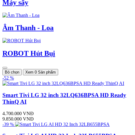
Máy sấy
Âm Thanh - Loa
ROBOT Hút Bụi
Bỏ chọn
Xem 0 Sản phẩm
-52 %
Smart Tivi LG 32 inch 32LQ636BPSA HD Ready
ThinQ AI
4.700.000 VNĐ
9.850.000 VNĐ
-39 %