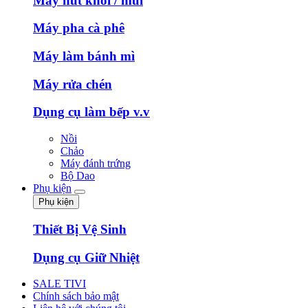
Máy hút khói / mùi
Máy pha cà phê
Máy làm bánh mì
Máy rửa chén
Dụng cụ làm bếp v.v
Nồi
Chảo
Máy đánh trứng
Bộ Dao
Phụ kiện
Phụ kiện
Thiết Bị Vệ Sinh
Dụng cụ Giữ Nhiệt
SALE TIVI
Chính sách bảo mật