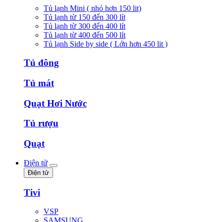
Tủ lạnh Mini ( nhỏ hơn 150 lit)
Tủ lạnh từ 150 đến 300 lít
Tủ lạnh từ 300 đến 400 lít
Tủ lạnh từ 400 đến 500 lít
Tủ lạnh Side by side ( Lớn hơn 450 lit )
Tủ đông
Tủ mát
Quạt Hơi Nước
Tủ rượu
Quạt
Điện tử
Điện tử
Tivi
VSP
SAMSUNG