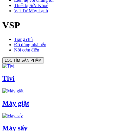
Liên hệ với chúng tôi
Thiết bị Sức Khoẻ
Vật Tư Máy Lạnh
VSP
Trang chủ
Đồ dùng nhà bếp
Nồi cơm điện
LỌC TÌM SẢN PHẨM
Tivi
Máy giặt
Máy sấy