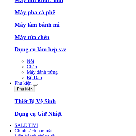
Máy hút khói / mùi
Máy pha cà phê
Máy làm bánh mì
Máy rửa chén
Dụng cụ làm bếp v.v
Nồi
Chảo
Máy đánh trứng
Bộ Dao
Phụ kiện
Phụ kiện
Thiết Bị Vệ Sinh
Dụng cụ Giữ Nhiệt
SALE TIVI
Chính sách bảo mật