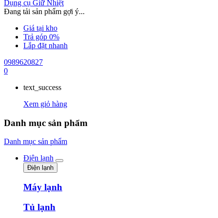
Dụng cụ Giữ Nhiệt
Đang tải sản phẩm gợi ý...
Giá tại kho
Trả góp 0%
Lắp đặt nhanh
0989620827
0
text_success
Xem giỏ hàng
Danh mục sản phẩm
Danh mục sản phẩm
Điện lạnh
Điện lạnh
Máy lạnh
Tủ lạnh