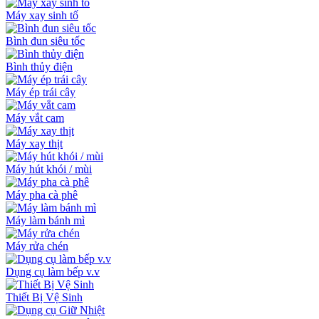
Máy xay sinh tố
Bình đun siêu tốc
Bình thủy điện
Máy ép trái cây
Máy vắt cam
Máy xay thịt
Máy hút khói / mùi
Máy pha cà phê
Máy làm bánh mì
Máy rửa chén
Dụng cụ làm bếp v.v
Thiết Bị Vệ Sinh