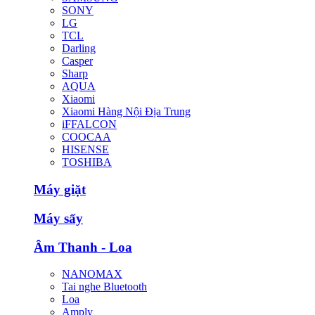
SONY
LG
TCL
Darling
Casper
Sharp
AQUA
Xiaomi
Xiaomi Hàng Nội Địa Trung
iFFALCON
COOCAA
HISENSE
TOSHIBA
Máy giặt
Máy sấy
Âm Thanh - Loa
NANOMAX
Tai nghe Bluetooth
Loa
Amply