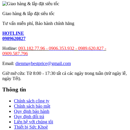
Giao hàng & lắp đặt siêu tốc
Tư vấn miễn phí, Bảo hành chính hãng
HOTLINE
0989620827
Hotline:
093.182.77.96 -
0906.353.932
-
0989.620.827
-
0909.587.796
Email:
dienmaybestprice@gmail.com
Giờ mở cửa: Từ 8:00 - 17:30 tất cả các ngày trong tuần (trừ ngày lễ,
ngày Tết).
Thông tin
Chính sách công ty
Chính sách bảo mật
Quy định bảo hành
Quy định đổi trả
Liên hệ với chúng tôi
Thiết bị Sức Khoẻ