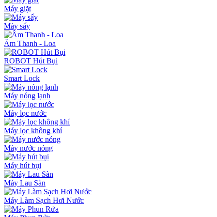
Máy giặt
Máy sấy
Âm Thanh - Loa
ROBOT Hút Bụi
Smart Lock
Máy nóng lạnh
Máy lọc nước
Máy lọc không khí
Máy nước nóng
Máy hút bụi
Máy Lau Sàn
Máy Làm Sạch Hơi Nước