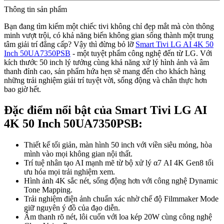
Thông tin sản phẩm
Bạn đang tìm kiếm một chiếc tivi không chỉ đẹp mắt mà còn thông
minh vượt trội, có khả năng biến không gian sống thành một trung
tâm giải trí đẳng cấp? Vậy thì đừng bỏ lỡ
Smart Tivi LG AI 4K 50
Inch 50UA7350PSB
- một tuyệt phẩm công nghệ đến từ LG. Với
kích thước 50 inch lý tưởng cùng khả năng xử lý hình ảnh và âm
thanh đỉnh cao, sản phẩm hứa hẹn sẽ mang đến cho khách hàng
những trải nghiệm giải trí tuyệt vời, sống động và chân thực hơn
bao giờ hết.
Đặc điểm nổi bật của Smart Tivi LG AI
4K 50 Inch 50UA7350PSB:
Thiết kế tối giản, màn hình 50 inch với viền siêu mỏng, hòa
mình vào mọi không gian nội thất.
Trí tuệ nhân tạo AI mạnh mẽ từ bộ xử lý α7 AI 4K Gen8 tối
ưu hóa mọi trải nghiệm xem.
Hình ảnh 4K sắc nét, sống động hơn với công nghệ Dynamic
Tone Mapping.
Trải nghiệm điện ảnh chuẩn xác nhờ chế độ Filmmaker Mode
giữ nguyên ý đồ của đạo diễn.
Âm thanh rõ nét, lôi cuốn với loa kép 20W cùng công nghệ