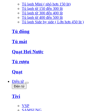
Tủ lạnh Mini ( nhỏ hơn 150 lit)
Tủ lạnh từ 150 đến 300 lít
Tủ lạnh từ 300 đến 400 lít
Tủ lạnh từ 400 đến 500 lít
Tủ lạnh Side by side ( Lớn hơn 450 lit )
Tủ đông
Tủ mát
Quạt Hơi Nước
Tủ rượu
Quạt
Điện tử
Điện tử
Tivi
VSP
SAMSUNG