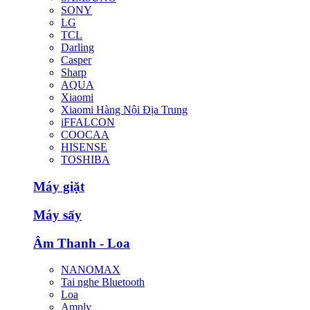
SONY
LG
TCL
Darling
Casper
Sharp
AQUA
Xiaomi
Xiaomi Hàng Nội Địa Trung
iFFALCON
COOCAA
HISENSE
TOSHIBA
Máy giặt
Máy sấy
Âm Thanh - Loa
NANOMAX
Tai nghe Bluetooth
Loa
Amply