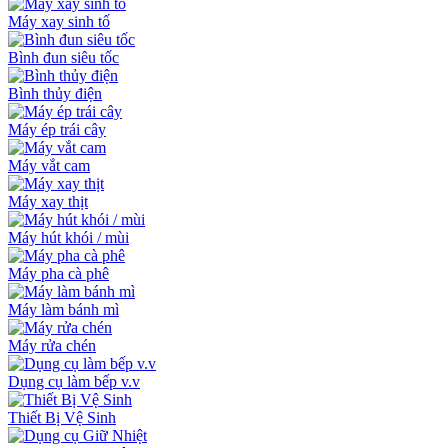
Máy xay sinh tố
Bình đun siêu tốc
Bình thủy điện
Máy ép trái cây
Máy vắt cam
Máy xay thịt
Máy hút khói / mùi
Máy pha cà phê
Máy làm bánh mì
Máy rửa chén
Dụng cụ làm bếp v.v
Thiết Bị Vệ Sinh