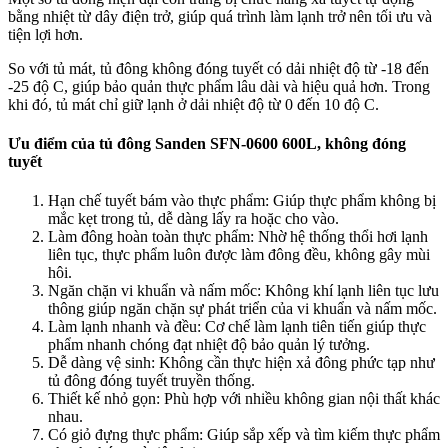
bằng nhiệt từ dây điện trở, giúp quá trình làm lạnh trở nên tối ưu và
tiện lợi hơn.
So với tủ mát, tủ đông không đóng tuyết có dải nhiệt độ từ -18 đến
-25 độ C, giúp bảo quản thực phẩm lâu dài và hiệu quả hơn. Trong
khi đó, tủ mát chỉ giữ lạnh ở dải nhiệt độ từ 0 đến 10 độ C.
Ưu điểm của tủ đông Sanden SFN-0600 600L, không đóng
tuyết
Hạn chế tuyết bám vào thực phẩm: Giúp thực phẩm không bị
mắc kẹt trong tủ, dễ dàng lấy ra hoặc cho vào.
Làm đông hoàn toàn thực phẩm: Nhờ hệ thống thổi hơi lạnh
liên tục, thực phẩm luôn được làm đông đều, không gây mùi
hôi.
Ngăn chặn vi khuẩn và nấm mốc: Không khí lạnh liên tục lưu
thông giúp ngăn chặn sự phát triển của vi khuẩn và nấm mốc.
Làm lạnh nhanh và đều: Cơ chế làm lạnh tiên tiến giúp thực
phẩm nhanh chóng đạt nhiệt độ bảo quản lý tưởng.
Dễ dàng vệ sinh: Không cần thực hiện xả đông phức tạp như
tủ đông đóng tuyết truyền thống.
Thiết kế nhỏ gọn: Phù hợp với nhiều không gian nội thất khác
nhau.
Có giỏ đựng thực phẩm: Giúp sắp xếp và tìm kiếm thực phẩm