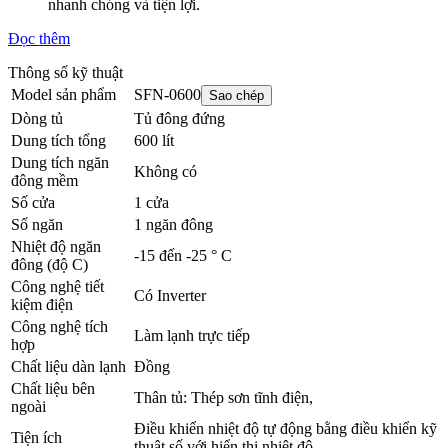
nhanh chóng và tiện lợi.
Đọc thêm
Thông số kỹ thuật
Model sản phẩm
SFN-0600
Sao chép
Dòng tủ
Tủ đông đứng
Dung tích tổng
600 lít
Dung tích ngăn
Không có
đông mềm
Số cửa
1 cửa
Số ngăn
1 ngăn đông
Nhiệt độ ngăn
-15 đến -25 ° C
đông (độ C)
Công nghệ tiết
Có Inverter
kiệm điện
Công nghệ tích
Làm lạnh trực tiếp
hợp
Chất liệu dàn lạnh
Đồng
Chất liệu bên
Thân tủ: Thép sơn tĩnh điện,
ngoài
Điều khiển nhiệt độ tự động bằng điều khiển kỹ
Tiện ích
thuật số với hiển thị nhiệt độ.