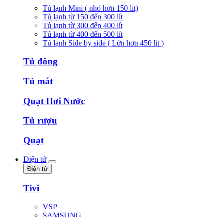
Tủ lạnh Mini ( nhỏ hơn 150 lit)
Tủ lạnh từ 150 đến 300 lít
Tủ lạnh từ 300 đến 400 lít
Tủ lạnh từ 400 đến 500 lít
Tủ lạnh Side by side ( Lớn hơn 450 lit )
Tủ đông
Tủ mát
Quạt Hơi Nước
Tủ rượu
Quạt
Điện tử
Điện tử
Tivi
VSP
SAMSUNG