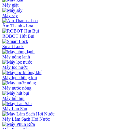
Máy giặt
Máy sấy
Âm Thanh - Loa
ROBOT Hút Bụi
Smart Lock
Máy nóng lạnh
Máy lọc nước
Máy lọc không khí
Máy nước nóng
Máy hút bụi
Máy Lau Sàn
Máy Làm Sạch Hơi Nước