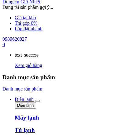
Dụng cụ Giữ Nhiệt
Đang tải sản phẩm gợi ý...
Giá tại kho
Trả góp 0%
Lắp đặt nhanh
0989620827
0
text_success
Xem giỏ hàng
Danh mục sản phẩm
Danh mục sản phẩm
Điện lạnh
Điện lạnh
Máy lạnh
Tủ lạnh