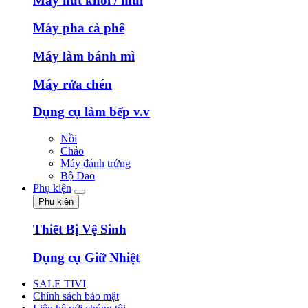
Máy hút khói / mùi
Máy pha cà phê
Máy làm bánh mì
Máy rửa chén
Dụng cụ làm bếp v.v
Nồi
Chảo
Máy đánh trứng
Bộ Dao
Phụ kiện
Phụ kiện
Thiết Bị Vệ Sinh
Dụng cụ Giữ Nhiệt
SALE TIVI
Chính sách bảo mật