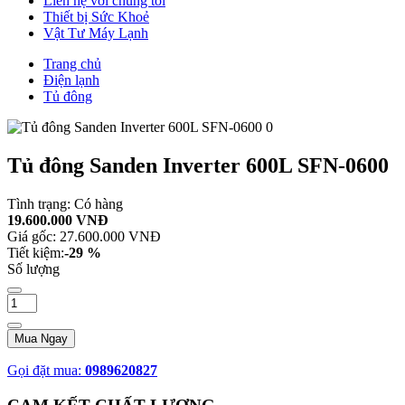
Liên hệ với chúng tôi
Thiết bị Sức Khoẻ
Vật Tư Máy Lạnh
Trang chủ
Điện lạnh
Tủ đông
Tủ đông Sanden Inverter 600L SFN-0600
Tình trạng:
Có hàng
19.600.000 VNĐ
Giá gốc:
27.600.000 VNĐ
Tiết kiệm:
-29 %
Số lượng
Mua Ngay
Gọi đặt mua:
0989620827