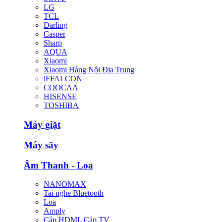
LG
TCL
Darling
Casper
Sharp
AQUA
Xiaomi
Xiaomi Hàng Nội Địa Trung
iFFALCON
COOCAA
HISENSE
TOSHIBA
Máy giặt
Máy sấy
Âm Thanh - Loa
NANOMAX
Tai nghe Bluetooth
Loa
Amply
Cáp HDMI, Cáp TV