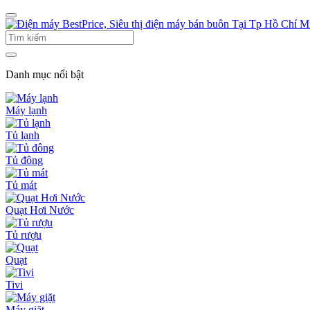
Danh mục nổi bật
Máy lạnh
Tủ lạnh
Tủ đông
Tủ mát
Quạt Hơi Nước
Tủ rượu
Quạt
Tivi
Máy giặt