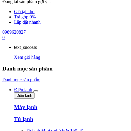
Đang tải sản phẩm gợi ý...
Giá tại kho
Trả góp 0%
Lắp đặt nhanh
0989620827
0
text_success
Xem giỏ hàng
Danh mục sản phẩm
Danh mục sản phẩm
Điện lạnh
Điện lạnh
Máy lạnh
Tủ lạnh
Tủ lạnh Mini ( nhỏ hơn 150 lit)