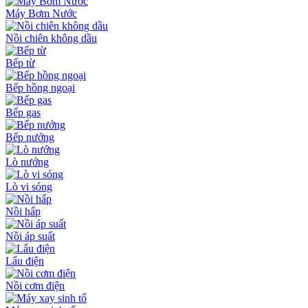
Máy Bơm Nước
Nồi chiên không dầu
Bếp từ
Bếp hồng ngoại
Bếp gas
Bếp nướng
Lò nướng
Lò vi sóng
Nồi hấp
Nồi áp suất
Lẩu điện
Nồi cơm điện