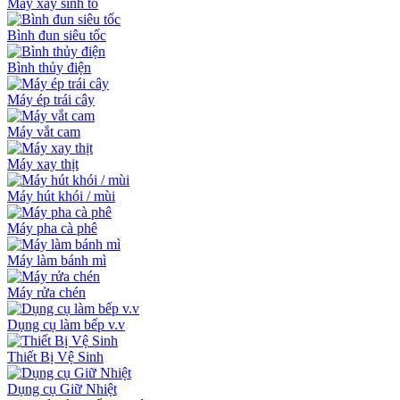
Máy xay sinh tố
Bình đun siêu tốc
Bình thủy điện
Máy ép trái cây
Máy vắt cam
Máy xay thịt
Máy hút khói / mùi
Máy pha cà phê
Máy làm bánh mì
Máy rửa chén
Dụng cụ làm bếp v.v
Thiết Bị Vệ Sinh
Dụng cụ Giữ Nhiệt