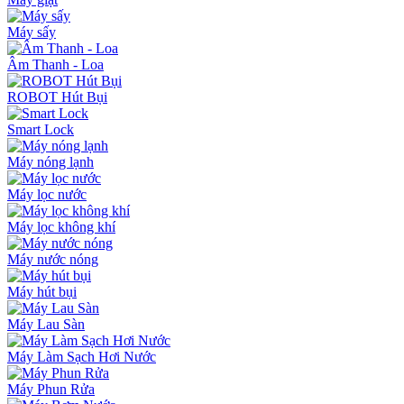
Máy sấy
Âm Thanh - Loa
ROBOT Hút Bụi
Smart Lock
Máy nóng lạnh
Máy lọc nước
Máy lọc không khí
Máy nước nóng
Máy hút bụi
Máy Lau Sàn
Máy Làm Sạch Hơi Nước
Máy Phun Rửa