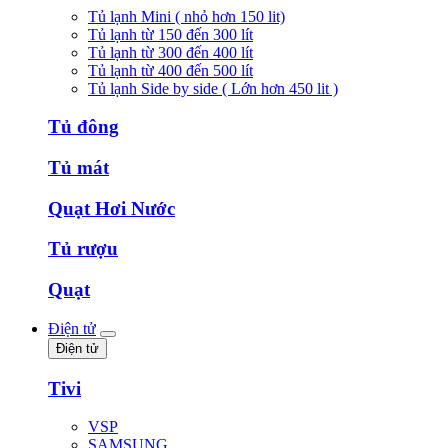
Tủ lạnh Mini ( nhỏ hơn 150 lit)
Tủ lạnh từ 150 đến 300 lít
Tủ lạnh từ 300 đến 400 lít
Tủ lạnh từ 400 đến 500 lít
Tủ lạnh Side by side ( Lớn hơn 450 lit )
Tủ đông
Tủ mát
Quạt Hơi Nước
Tủ rượu
Quạt
Điện tử
Điện tử
Tivi
VSP
SAMSUNG