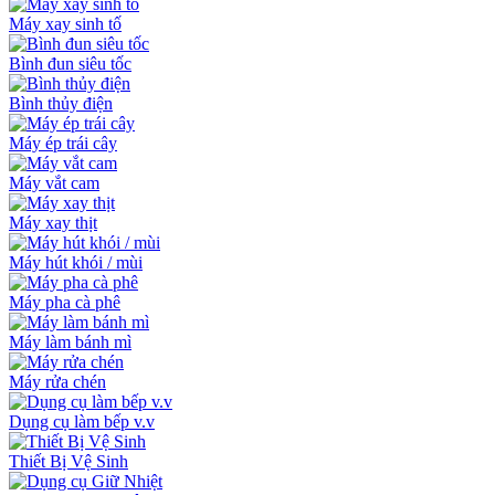
Máy xay sinh tố
Bình đun siêu tốc
Bình thủy điện
Máy ép trái cây
Máy vắt cam
Máy xay thịt
Máy hút khói / mùi
Máy pha cà phê
Máy làm bánh mì
Máy rửa chén
Dụng cụ làm bếp v.v
Thiết Bị Vệ Sinh