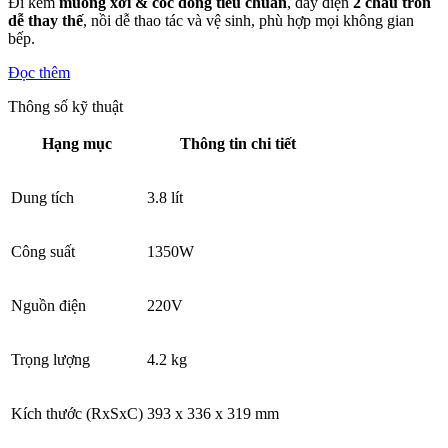
Đi kèm
muỗng xới & cốc đong tiêu chuẩn
, dây điện
2 chấu tròn
dễ thay thế
, nồi dễ thao tác và vệ sinh, phù hợp mọi không gian
bếp.
Đọc thêm
Thông số kỹ thuật
Hạng mục
Thông tin chi tiết
Dung tích
3.8 lít
Công suất
1350W
Nguồn điện
220V
Trọng lượng
4.2 kg
Kích thước (RxSxC)
393 x 336 x 319 mm