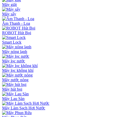
Máy giặt
Máy sấy
Âm Thanh - Loa
ROBOT Hút Bụi
Smart Lock
Máy nóng lạnh
Máy lọc nước
Máy lọc không khí
Máy nước nóng
Máy hút bụi
Máy Lau Sàn
Máy Làm Sạch Hơi Nước