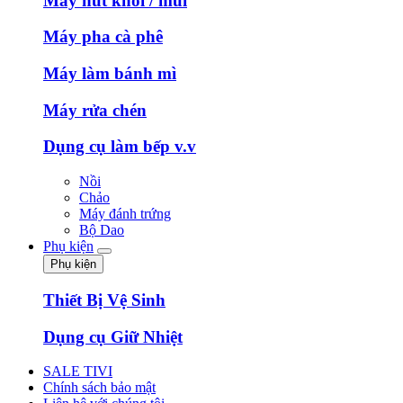
Máy hút khói / mùi
Máy pha cà phê
Máy làm bánh mì
Máy rửa chén
Dụng cụ làm bếp v.v
Nồi
Chảo
Máy đánh trứng
Bộ Dao
Phụ kiện
Phụ kiện
Thiết Bị Vệ Sinh
Dụng cụ Giữ Nhiệt
SALE TIVI
Chính sách bảo mật