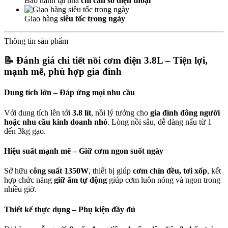
Bảo hành tại nhà
chỉ cần số điện thoại
Giao hàng
siêu tốc trong ngày
Thông tin sản phẩm
📝
Đánh giá chi tiết nồi cơm điện 3.8L – Tiện lợi,
mạnh mẽ, phù hợp gia đình
Dung tích lớn – Đáp ứng mọi nhu cầu
Với dung tích lên tới
3.8 lít
, nồi lý tưởng cho
gia đình đông người
hoặc nhu cầu kinh doanh nhỏ
. Lòng nồi sâu, dễ dàng nấu từ 1
đến 3kg gạo.
Hiệu suất mạnh mẽ – Giữ cơm ngon suốt ngày
Sở hữu
công suất 1350W
, thiết bị giúp
cơm chín đều, tơi xốp
, kết
hợp chức năng
giữ ấm tự động
giúp cơm luôn nóng và ngon trong
nhiều giờ.
Thiết kế thực dụng – Phụ kiện đầy đủ