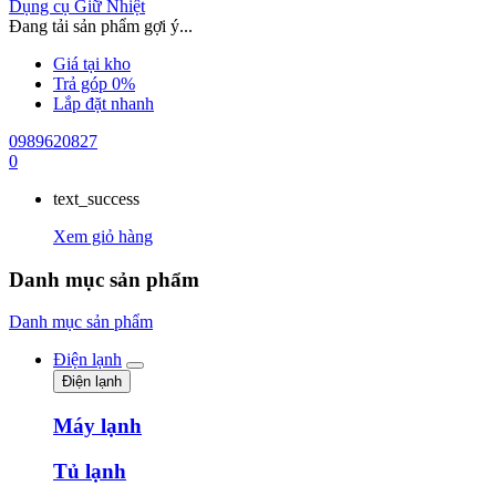
Dụng cụ Giữ Nhiệt
Đang tải sản phẩm gợi ý...
Giá tại kho
Trả góp 0%
Lắp đặt nhanh
0989620827
0
text_success
Xem giỏ hàng
Danh mục sản phẩm
Danh mục sản phẩm
Điện lạnh
Điện lạnh
Máy lạnh
Tủ lạnh