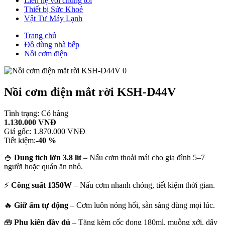
Liên hệ với chúng tôi
Thiết bị Sức Khoẻ
Vật Tư Máy Lạnh
Trang chủ
Đồ dùng nhà bếp
Nồi cơm điện
Nồi cơm điện mắt rời KSH-D44V
Tình trạng:
Có hàng
1.130.000 VNĐ
Giá gốc:
1.870.000 VNĐ
Tiết kiệm:
-40 %
🍚
Dung tích lớn 3.8 lít
– Nấu cơm thoải mái cho gia đình 5–7
người hoặc quán ăn nhỏ.
⚡
Công suất 1350W
– Nấu cơm nhanh chóng, tiết kiệm thời gian.
🔥
Giữ ấm tự động
– Cơm luôn nóng hổi, sẵn sàng dùng mọi lúc.
🧰
Phụ kiện đầy đủ
– Tặng kèm cốc đong 180ml, muỗng xới, dây