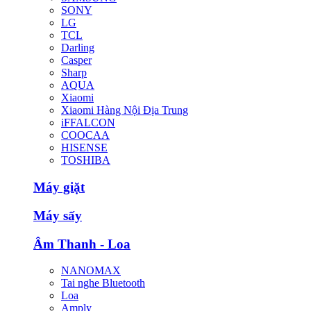
SONY
LG
TCL
Darling
Casper
Sharp
AQUA
Xiaomi
Xiaomi Hàng Nội Địa Trung
iFFALCON
COOCAA
HISENSE
TOSHIBA
Máy giặt
Máy sấy
Âm Thanh - Loa
NANOMAX
Tai nghe Bluetooth
Loa
Amply