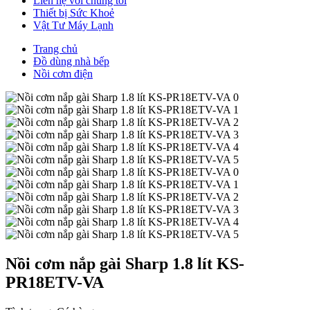
Liên hệ với chúng tôi
Thiết bị Sức Khoẻ
Vật Tư Máy Lạnh
Trang chủ
Đồ dùng nhà bếp
Nồi cơm điện
Nồi cơm nắp gài Sharp 1.8 lít KS-
PR18ETV-VA