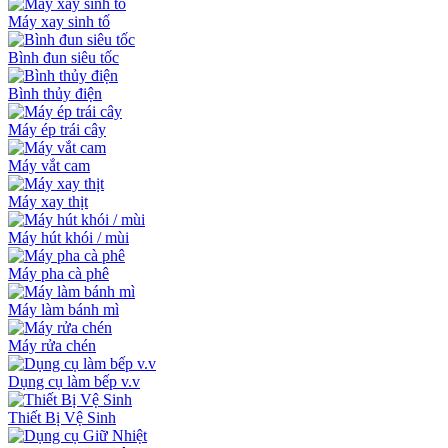
Máy xay sinh tố
Bình đun siêu tốc
Bình thủy điện
Máy ép trái cây
Máy vắt cam
Máy xay thịt
Máy hút khói / mùi
Máy pha cà phê
Máy làm bánh mì
Máy rửa chén
Dụng cụ làm bếp v.v
Thiết Bị Vệ Sinh