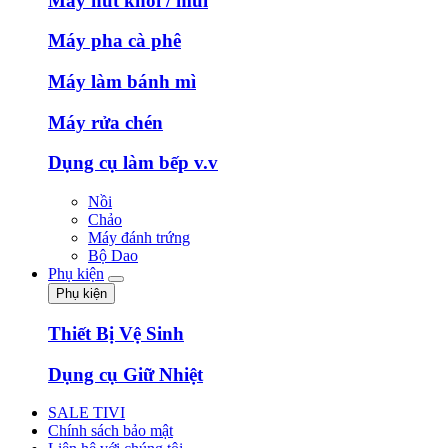
Máy hút khói / mùi
Máy pha cà phê
Máy làm bánh mì
Máy rửa chén
Dụng cụ làm bếp v.v
Nồi
Chảo
Máy đánh trứng
Bộ Dao
Phụ kiện
Phụ kiện
Thiết Bị Vệ Sinh
Dụng cụ Giữ Nhiệt
SALE TIVI
Chính sách bảo mật