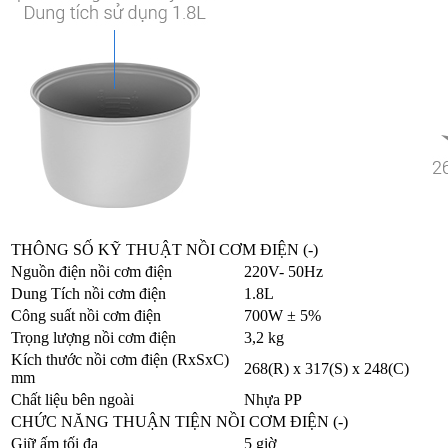
THÔNG SỐ KỸ THUẬT NỒI CƠM ĐIỆN (-)
Nguồn điện nồi cơm điện
220V- 50Hz
Dung Tích nồi cơm điện
1.8L
Công suất nồi cơm điện
700W ± 5%
Trọng lượng nồi cơm điện
3,2 kg
Kích thước nồi cơm điện (RxSxC)
268(R) x 317(S) x 248(C)
mm
Chất liệu bên ngoài
Nhựa PP
CHỨC NĂNG THUẬN TIỆN NỒI CƠM ĐIỆN (-)
Giữ ấm tối đa
5 giờ