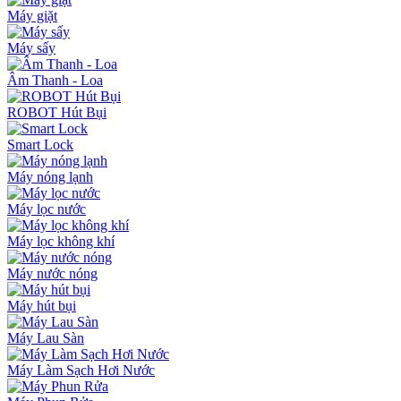
Máy giặt
Máy sấy
Âm Thanh - Loa
ROBOT Hút Bụi
Smart Lock
Máy nóng lạnh
Máy lọc nước
Máy lọc không khí
Máy nước nóng
Máy hút bụi
Máy Lau Sàn
Máy Làm Sạch Hơi Nước