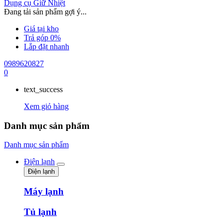
Dụng cụ Giữ Nhiệt
Đang tải sản phẩm gợi ý...
Giá tại kho
Trả góp 0%
Lắp đặt nhanh
0989620827
0
text_success
Xem giỏ hàng
Danh mục sản phẩm
Danh mục sản phẩm
Điện lạnh
Điện lạnh
Máy lạnh
Tủ lạnh