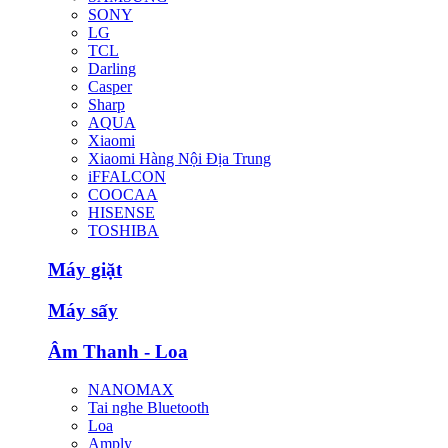
SONY
LG
TCL
Darling
Casper
Sharp
AQUA
Xiaomi
Xiaomi Hàng Nội Địa Trung
iFFALCON
COOCAA
HISENSE
TOSHIBA
Máy giặt
Máy sấy
Âm Thanh - Loa
NANOMAX
Tai nghe Bluetooth
Loa
Amply