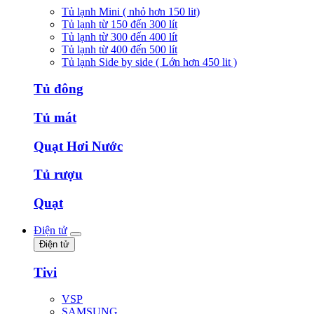
Tủ lạnh Mini ( nhỏ hơn 150 lit)
Tủ lạnh từ 150 đến 300 lít
Tủ lạnh từ 300 đến 400 lít
Tủ lạnh từ 400 đến 500 lít
Tủ lạnh Side by side ( Lớn hơn 450 lit )
Tủ đông
Tủ mát
Quạt Hơi Nước
Tủ rượu
Quạt
Điện tử
Điện tử
Tivi
VSP
SAMSUNG