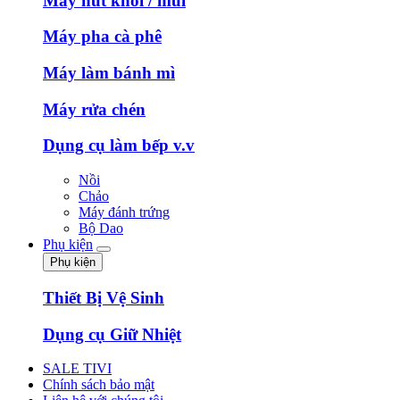
Máy hút khói / mùi
Máy pha cà phê
Máy làm bánh mì
Máy rửa chén
Dụng cụ làm bếp v.v
Nồi
Chảo
Máy đánh trứng
Bộ Dao
Phụ kiện
Phụ kiện
Thiết Bị Vệ Sinh
Dụng cụ Giữ Nhiệt
SALE TIVI
Chính sách bảo mật