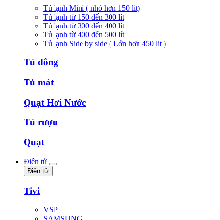
Tủ lạnh Mini ( nhỏ hơn 150 lit)
Tủ lạnh từ 150 đến 300 lít
Tủ lạnh từ 300 đến 400 lít
Tủ lạnh từ 400 đến 500 lít
Tủ lạnh Side by side ( Lớn hơn 450 lit )
Tủ đông
Tủ mát
Quạt Hơi Nước
Tủ rượu
Quạt
Điện tử
Điện tử
Tivi
VSP
SAMSUNG