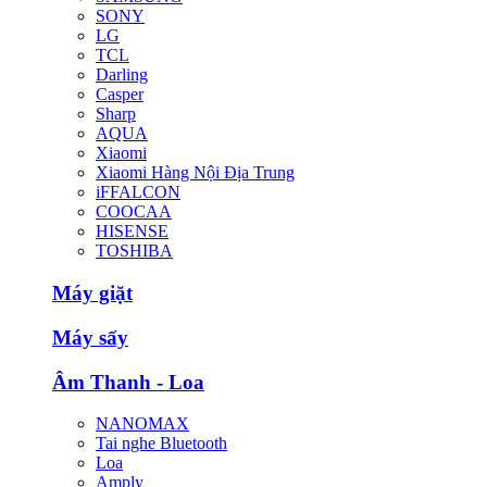
SONY
LG
TCL
Darling
Casper
Sharp
AQUA
Xiaomi
Xiaomi Hàng Nội Địa Trung
iFFALCON
COOCAA
HISENSE
TOSHIBA
Máy giặt
Máy sấy
Âm Thanh - Loa
NANOMAX
Tai nghe Bluetooth
Loa
Amply