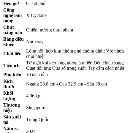
Hẹn giờ
0 - 60 phút
Công
nghệ làm
X Cyclone
nóng
Chức
Chiên, nướng thực phẩm
năng nấu
Bảng điều
Nút xoay
khiển
Lòng nồi: hợp kim nhôm phủ chống dính; Vỏ: nhựa
Chất liệu
chịu nhiệt
Tự ngắt khi kéo lòng nồi/quá nhiệt; Đèn chiếu sáng;
Tiện ích
Quạt đối lưu; Cửa sổ trong suốt; Tay cầm cách nhiệt
Phụ kiện
Vỉ tách dầu
Kích
Ngang 28.8 cm - Cao 32.9 cm - Sâu 38 cm
thước
Khối
4.96 kg
lượng
Thương
Singapore
hiệu
Sản xuất
Trung Quốc
tại
Năm ra
2024