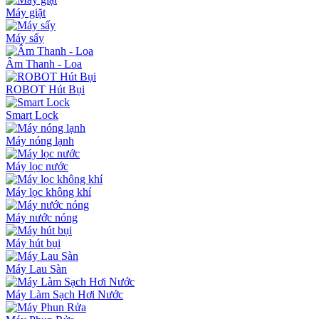
Máy giặt
Máy sấy
Âm Thanh - Loa
ROBOT Hút Bụi
Smart Lock
Máy nóng lạnh
Máy lọc nước
Máy lọc không khí
Máy nước nóng
Máy hút bụi
Máy Lau Sàn
Máy Làm Sạch Hơi Nước