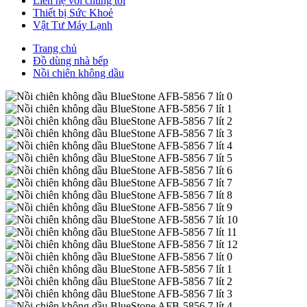
Liên hệ với chúng tôi
Thiết bị Sức Khoẻ
Vật Tư Máy Lạnh
Trang chủ
Đồ dùng nhà bếp
Nồi chiên không dầu