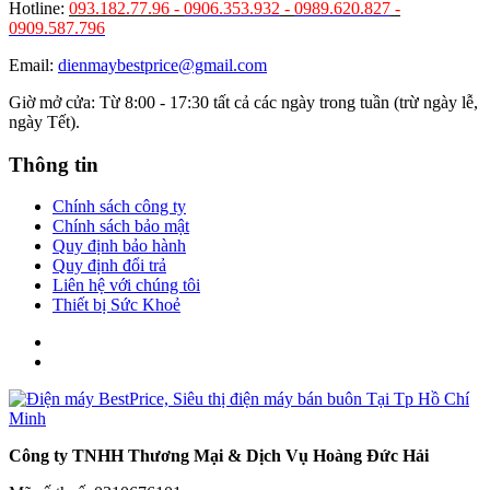
Hotline:
093.182.77.96 -
0906.353.932
-
0989.620.827
-
0909.587.796
Email:
dienmaybestprice@gmail.com
Giờ mở cửa: Từ 8:00 - 17:30 tất cả các ngày trong tuần (trừ ngày lễ,
ngày Tết).
Thông tin
Chính sách công ty
Chính sách bảo mật
Quy định bảo hành
Quy định đổi trả
Liên hệ với chúng tôi
Thiết bị Sức Khoẻ
Công ty TNHH Thương Mại & Dịch Vụ Hoàng Đức Hải