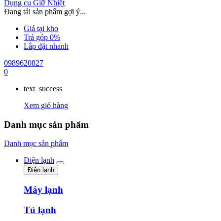
Dụng cụ Giữ Nhiệt
Đang tải sản phẩm gợi ý...
Giá tại kho
Trả góp 0%
Lắp đặt nhanh
0989620827
0
text_success
Xem giỏ hàng
Danh mục sản phẩm
Danh mục sản phẩm
Điện lạnh
Điện lạnh
Máy lạnh
Tủ lạnh