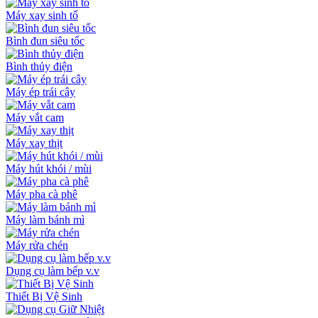
Máy xay sinh tố
Bình đun siêu tốc
Bình thủy điện
Máy ép trái cây
Máy vắt cam
Máy xay thịt
Máy hút khói / mùi
Máy pha cà phê
Máy làm bánh mì
Máy rửa chén
Dụng cụ làm bếp v.v
Thiết Bị Vệ Sinh