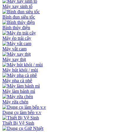
Máy xay sinh tố
Bình đun siêu tốc
Bình thủy điện
Máy ép trái cây
Máy vắt cam
Máy xay thịt
Máy hút khói / mùi
Máy pha cà phê
Máy làm bánh mì
Máy rửa chén
Dụng cụ làm bếp v.v
Thiết Bị Vệ Sinh