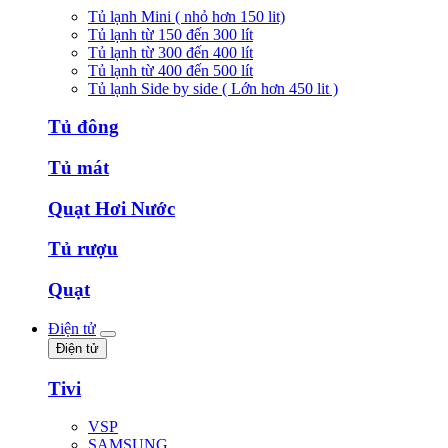
Tủ lạnh Mini ( nhỏ hơn 150 lit)
Tủ lạnh từ 150 đến 300 lít
Tủ lạnh từ 300 đến 400 lít
Tủ lạnh từ 400 đến 500 lít
Tủ lạnh Side by side ( Lớn hơn 450 lit )
Tủ đông
Tủ mát
Quạt Hơi Nước
Tủ rượu
Quạt
Điện tử
Điện tử
Tivi
VSP
SAMSUNG