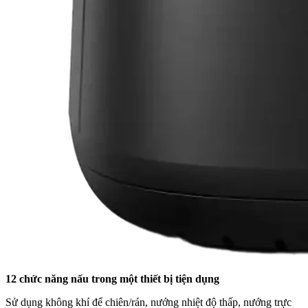
12 chức năng nấu trong một thiết bị tiện dụng
Sử dụng không khí để chiên/rán, nướng nhiệt độ thấp, nướng trực