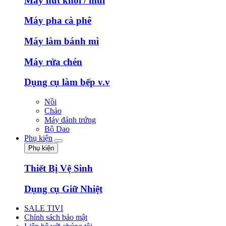
Máy hút khói / mùi
Máy pha cà phê
Máy làm bánh mì
Máy rửa chén
Dụng cụ làm bếp v.v
Nồi
Chảo
Máy đánh trứng
Bộ Dao
Phụ kiện
Phụ kiện
Thiết Bị Vệ Sinh
Dụng cụ Giữ Nhiệt
SALE TIVI
Chính sách bảo mật