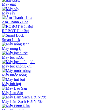
Máy giặt
Máy sấy
Âm Thanh - Loa
ROBOT Hút Bụi
Smart Lock
Máy nóng lạnh
Máy lọc nước
Máy lọc không khí
Máy nước nóng
Máy hút bụi
Máy Lau Sàn
Máy Làm Sạch Hơi Nước