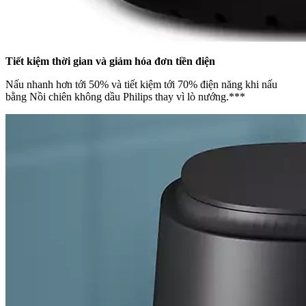
Tiết kiệm thời gian và giảm hóa đơn tiền điện
Nấu nhanh hơn tới 50% và tiết kiệm tới 70% điện năng khi nấu
bằng Nồi chiên không dầu Philips thay vì lò nướng.***