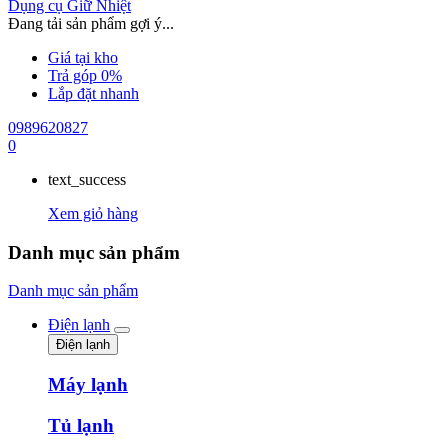
Dụng cụ Giữ Nhiệt
Đang tải sản phẩm gợi ý...
Giá tại kho
Trả góp 0%
Lắp đặt nhanh
0989620827
0
text_success
Xem giỏ hàng
Danh mục sản phẩm
Danh mục sản phẩm
Điện lạnh
Điện lạnh
Máy lạnh
Tủ lạnh