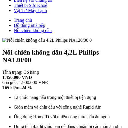
Liên hệ với chúng tôi
Thiết bị Sức Khoẻ
Vật Tư Máy Lạnh
Trang chủ
Đồ dùng nhà bếp
Nồi chiên không dầu
Nồi chiên không dầu 4,2L Philips
NA120/00
Tình trạng:
Có hàng
1.450.000 VNĐ
Giá gốc:
1.900.000 VNĐ
Tiết kiệm:
-24 %
12 chức năng nấu trong một thiết bị tiện dụng
Giòn mềm và chín đều với công nghệ Rapid Air
Ứng dụng HomeID với nhiều công thức nấu ăn ngon
Dung tích 4.2 lít giúp bạn dễ dàng chuẩn bị các món ăn phụ