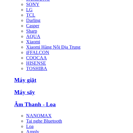
SONY
LG
TCL
Darling
Casper
Sharp
AQUA
Xiaomi
Xiaomi Hàng Nội Địa Trung
iFFALCON
COOCAA
HISENSE
TOSHIBA
Máy giặt
Máy sấy
Âm Thanh - Loa
NANOMAX
Tai nghe Bluetooth
Loa
Amply