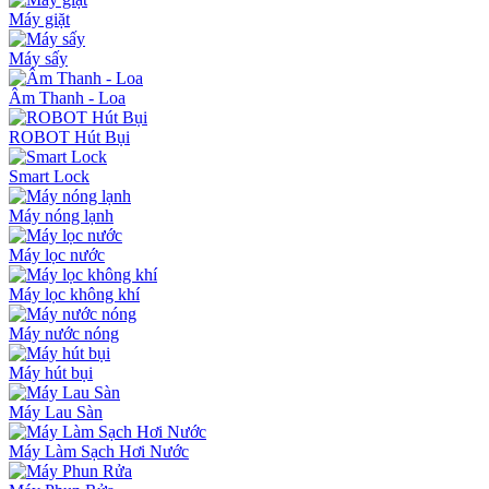
Máy giặt
Máy sấy
Âm Thanh - Loa
ROBOT Hút Bụi
Smart Lock
Máy nóng lạnh
Máy lọc nước
Máy lọc không khí
Máy nước nóng
Máy hút bụi
Máy Lau Sàn
Máy Làm Sạch Hơi Nước