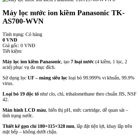
Máy lọc nước ion kiềm Panasonic TK-
AS700-WVN
Tình trạng:
Có hàng
0 VNĐ
Giá gốc:
0 VNĐ
Tiết kiệm:
Máy lọc ion kiềm Panasonic
, tạo
7 loại nước
(4 kiềm, 1 lọc, 2
acid) phục vụ đa mục đích.
Sử dụng lọc
UF – màng siêu lọc
loại bỏ 99.999% vi khuẩn, 99.9%
virus.
Loại bỏ 19 độc tố
như clo, chì, trihalomethane theo chuẩn JIS, NSF
42.
Màn hình LCD màu
, hiển thị pH, mức cartridge, dễ quan sát –
tình trạng nước.
Thiết kế gọn chỉ 180×115×328 mm
, lắp đặt tiện lợi, khay lắp trên
mặt bếp – không dưới chậu.