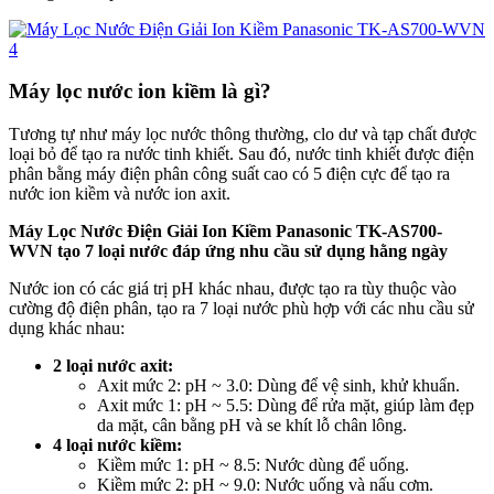
Máy lọc nước ion kiềm là gì?
Tương tự như máy lọc nước thông thường, clo dư và tạp chất được
loại bỏ để tạo ra nước tinh khiết. Sau đó, nước tinh khiết được điện
phân bằng máy điện phân công suất cao có 5 điện cực để tạo ra
nước ion kiềm và nước ion axit.
Máy Lọc Nước Điện Giải Ion Kiềm Panasonic TK-AS700-
WVN t
ạo 7 loại nước đáp ứng nhu cầu sử dụng hằng ngày
Nước ion có các giá trị pH khác nhau, được tạo ra tùy thuộc vào
cường độ điện phân, tạo ra 7 loại nước phù hợp với các nhu cầu sử
dụng khác nhau:
2 loại nước axit:
Axit mức 2: pH ~ 3.0: Dùng để vệ sinh, khử khuẩn.
Axit mức 1: pH ~ 5.5: Dùng để rửa mặt, giúp làm đẹp
da mặt, cân bằng pH và se khít lỗ chân lông.
4 loại nước kiềm:
Kiềm mức 1: pH ~ 8.5: Nước dùng để uống.
Kiềm mức 2: pH ~ 9.0: Nước uống và nấu cơm.