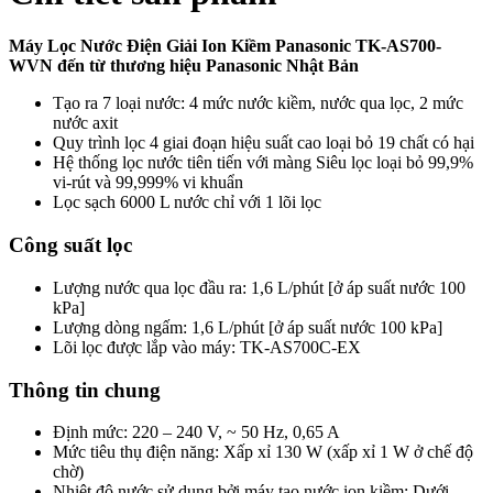
Máy Lọc Nước Điện Giải Ion Kiềm Panasonic TK-AS700-
WVN đến từ thương hiệu Panasonic Nhật Bản
Tạo ra 7 loại nước: 4 mức nước kiềm, nước qua lọc, 2 mức
nước axit
Quy trình lọc 4 giai đoạn hiệu suất cao loại bỏ 19 chất có hại
Hệ thống lọc nước tiên tiến với màng Siêu lọc loại bỏ 99,9%
vi-rút và 99,999% vi khuẩn
Lọc sạch 6000 L nước chỉ với 1 lõi lọc
Công suất lọc
Lượng nước qua lọc đầu ra: 1,6 L/phút [ở áp suất nước 100
kPa]
Lượng dòng ngấm: 1,6 L/phút [ở áp suất nước 100 kPa]
Lõi lọc được lắp vào máy: TK-AS700C-EX
Thông tin chung
Định mức: 220 – 240 V, ~ 50 Hz, 0,65 A
Mức tiêu thụ điện năng: Xấp xỉ 130 W (xấp xỉ 1 W ở chế độ
chờ)
Nhiệt độ nước sử dụng bởi máy tạo nước ion kiềm: Dưới