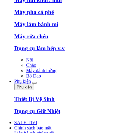
Máy hút khói / mùi
Máy pha cà phê
Máy làm bánh mì
Máy rửa chén
Dụng cụ làm bếp v.v
Nồi
Chảo
Máy đánh trứng
Bộ Dao
Phụ kiện
Phụ kiện
Thiết Bị Vệ Sinh
Dụng cụ Giữ Nhiệt
SALE TIVI
Chính sách bảo mật