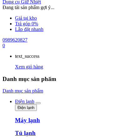
Dụng cụ Giữ Nhiệt
Đang tải sản phẩm gợi ý...
Giá tại kho
Trả góp 0%
Lắp đặt nhanh
0989620827
0
text_success
Xem giỏ hàng
Danh mục sản phẩm
Danh mục sản phẩm
Điện lạnh
Điện lạnh
Máy lạnh
Tủ lạnh