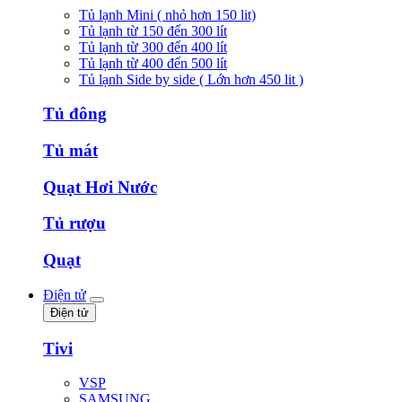
Tủ lạnh Mini ( nhỏ hơn 150 lit)
Tủ lạnh từ 150 đến 300 lít
Tủ lạnh từ 300 đến 400 lít
Tủ lạnh từ 400 đến 500 lít
Tủ lạnh Side by side ( Lớn hơn 450 lit )
Tủ đông
Tủ mát
Quạt Hơi Nước
Tủ rượu
Quạt
Điện tử
Điện tử
Tivi
VSP
SAMSUNG