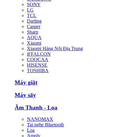
SONY
LG
TCL
Darling
Casper
Sharp
AQUA
Xiaomi
Xiaomi Hàng Nội Địa Trung
iFFALCON
COOCAA
HISENSE
TOSHIBA
Máy giặt
Máy sấy
Âm Thanh - Loa
NANOMAX
Tai nghe Bluetooth
Loa
Amply