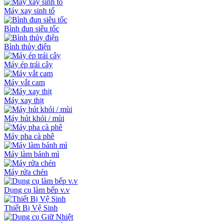
Máy xay sinh tố
Bình đun siêu tốc
Bình thủy điện
Máy ép trái cây
Máy vắt cam
Máy xay thịt
Máy hút khói / mùi
Máy pha cà phê
Máy làm bánh mì
Máy rửa chén
Dụng cụ làm bếp v.v
Thiết Bị Vệ Sinh