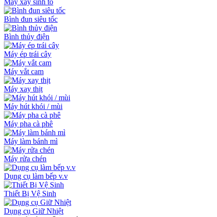
Máy xay sinh tố
Bình đun siêu tốc
Bình thủy điện
Máy ép trái cây
Máy vắt cam
Máy xay thịt
Máy hút khói / mùi
Máy pha cà phê
Máy làm bánh mì
Máy rửa chén
Dụng cụ làm bếp v.v
Thiết Bị Vệ Sinh
Dụng cụ Giữ Nhiệt