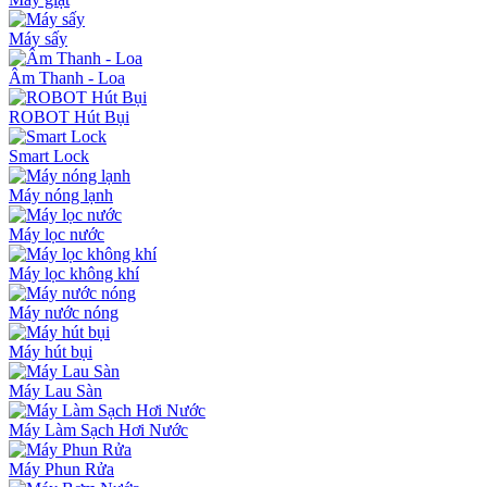
Máy sấy
Âm Thanh - Loa
ROBOT Hút Bụi
Smart Lock
Máy nóng lạnh
Máy lọc nước
Máy lọc không khí
Máy nước nóng
Máy hút bụi
Máy Lau Sàn
Máy Làm Sạch Hơi Nước
Máy Phun Rửa