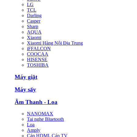
LG
TCL
Darling
Casper
Sharp
AQUA
Xiaomi
Xiaomi Hàng Nội Địa Trung
iFFALCON
COOCAA
HISENSE
TOSHIBA
Máy giặt
Máy sấy
Âm Thanh - Loa
NANOMAX
Tai nghe Bluetooth
Loa
Amply
Cáp HDMI, Cáp TV