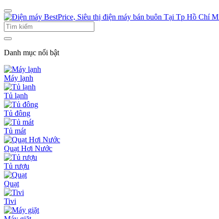
Danh mục nổi bật
Máy lạnh
Tủ lạnh
Tủ đông
Tủ mát
Quạt Hơi Nước
Tủ rượu
Quạt
Tivi
Máy giặt