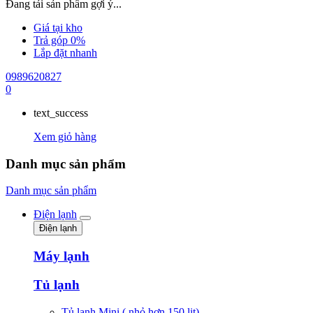
Đang tải sản phẩm gợi ý...
Giá tại kho
Trả góp 0%
Lắp đặt nhanh
0989620827
0
text_success
Xem giỏ hàng
Danh mục sản phẩm
Danh mục sản phẩm
Điện lạnh
Điện lạnh
Máy lạnh
Tủ lạnh
Tủ lạnh Mini ( nhỏ hơn 150 lit)