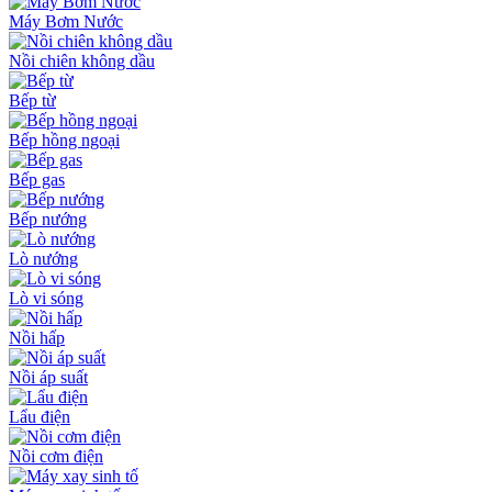
Máy Bơm Nước
Nồi chiên không dầu
Bếp từ
Bếp hồng ngoại
Bếp gas
Bếp nướng
Lò nướng
Lò vi sóng
Nồi hấp
Nồi áp suất
Lẩu điện
Nồi cơm điện