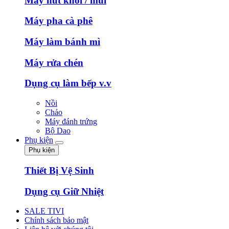
Máy hút khói / mùi
Máy pha cà phê
Máy làm bánh mì
Máy rửa chén
Dụng cụ làm bếp v.v
Nồi
Chảo
Máy đánh trứng
Bộ Dao
Phụ kiện
Phụ kiện
Thiết Bị Vệ Sinh
Dụng cụ Giữ Nhiệt
SALE TIVI
Chính sách bảo mật