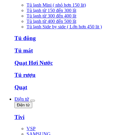
Tủ lạnh Mini ( nhỏ hơn 150 lit)
Tủ lạnh từ 150 đến 300 lít
Tủ lạnh từ 300 đến 400 lít
Tủ lạnh từ 400 đến 500 lít
Tủ lạnh Side by side ( Lớn hơn 450 lit )
Tủ đông
Tủ mát
Quạt Hơi Nước
Tủ rượu
Quạt
Điện tử
Điện tử
Tivi
VSP
SAMSUNG