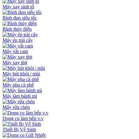
Máy xay sinh tố
Bình đun siêu tốc
Bình thủy điện
Máy ép trái cây
Máy vắt cam
Máy xay thịt
Máy hút khói / mùi
Máy pha cà phê
Máy làm bánh mì
Máy rửa chén
Dụng cụ làm bếp v.v
Thiết Bị Vệ Sinh