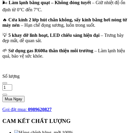
🌬️
Làm lạnh bằng quạt – Không đóng tuyết
– Giữ nhiệt độ ổn
định từ 0°C đến 7°C.
🔥
Cửa kính 2 lớp hút chân không, sấy kính bằng hơi nóng từ
máy nén
– Hạn chế đọng sương, luôn trong suốt.
💡
5 khay đỡ linh hoạt, LED chiếu sáng hiện đại
– Trưng bày
đẹp mắt, dễ quan sát.
🌱
Sử dụng gas R600a thân thiện môi trường
– Làm lạnh hiệu
quả, bảo vệ sức khỏe.
Số lượng
Mua Ngay
Gọi đặt mua:
0989620827
CAM KẾT CHẤT LƯỢNG