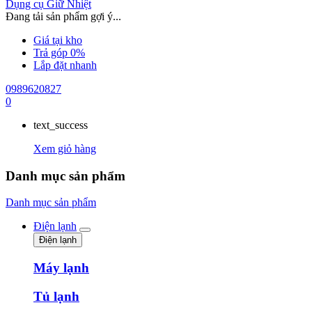
Dụng cụ Giữ Nhiệt
Đang tải sản phẩm gợi ý...
Giá tại kho
Trả góp 0%
Lắp đặt nhanh
0989620827
0
text_success
Xem giỏ hàng
Danh mục sản phẩm
Danh mục sản phẩm
Điện lạnh
Điện lạnh
Máy lạnh
Tủ lạnh