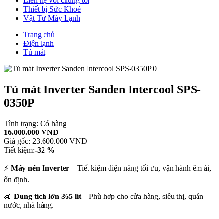
Liên hệ với chúng tôi
Thiết bị Sức Khoẻ
Vật Tư Máy Lạnh
Trang chủ
Điện lạnh
Tủ mát
Tủ mát Inverter Sanden Intercool SPS-
0350P
Tình trạng:
Có hàng
16.000.000 VNĐ
Giá gốc:
23.600.000 VNĐ
Tiết kiệm:
-32 %
⚡
Máy nén Inverter
– Tiết kiệm điện năng tối ưu, vận hành êm ái,
ổn định.
🧊
Dung tích lớn 365 lít
– Phù hợp cho cửa hàng, siêu thị, quán
nước, nhà hàng.