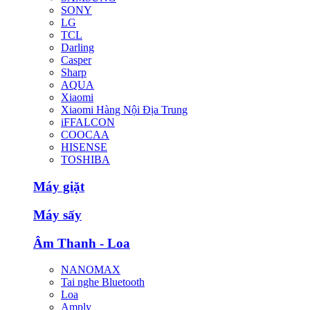
SONY
LG
TCL
Darling
Casper
Sharp
AQUA
Xiaomi
Xiaomi Hàng Nội Địa Trung
iFFALCON
COOCAA
HISENSE
TOSHIBA
Máy giặt
Máy sấy
Âm Thanh - Loa
NANOMAX
Tai nghe Bluetooth
Loa
Amply