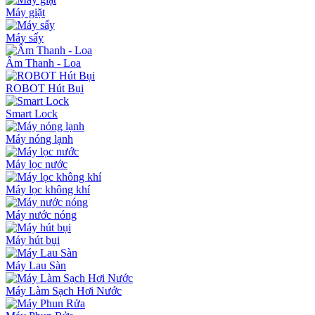
Máy giặt
Máy sấy
Âm Thanh - Loa
ROBOT Hút Bụi
Smart Lock
Máy nóng lạnh
Máy lọc nước
Máy lọc không khí
Máy nước nóng
Máy hút bụi
Máy Lau Sàn
Máy Làm Sạch Hơi Nước