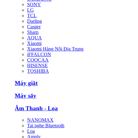
SONY
LG
TCL
Darling
Casper
Sharp
AQUA
Xiaomi
Xiaomi Hàng Nội Địa Trung
iFFALCON
COOCAA
HISENSE
TOSHIBA
Máy giặt
Máy sấy
Âm Thanh - Loa
NANOMAX
Tai nghe Bluetooth
Loa
Amply