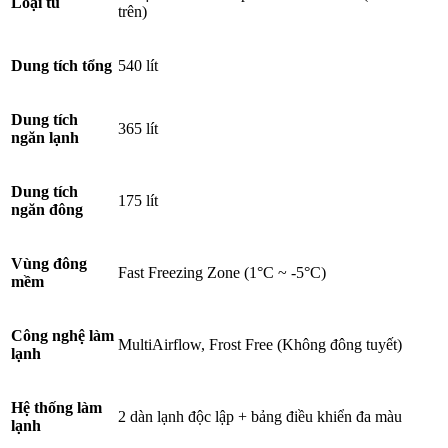
Loại tủ
trên)
Dung tích tổng
540 lít
Dung tích
365 lít
ngăn lạnh
Dung tích
175 lít
ngăn đông
Vùng đông
Fast Freezing Zone (1°C ~ -5°C)
mềm
Công nghệ làm
MultiAirflow, Frost Free (Không đông tuyết)
lạnh
Hệ thống làm
2 dàn lạnh độc lập + bảng điều khiển đa màu
lạnh