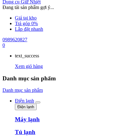
Dụng cụ Giữ Nhiệt
Đang tải sản phẩm gợi ý...
Giá tại kho
Trả góp 0%
Lắp đặt nhanh
0989620827
0
text_success
Xem giỏ hàng
Danh mục sản phẩm
Danh mục sản phẩm
Điện lạnh
Điện lạnh
Máy lạnh
Tủ lạnh