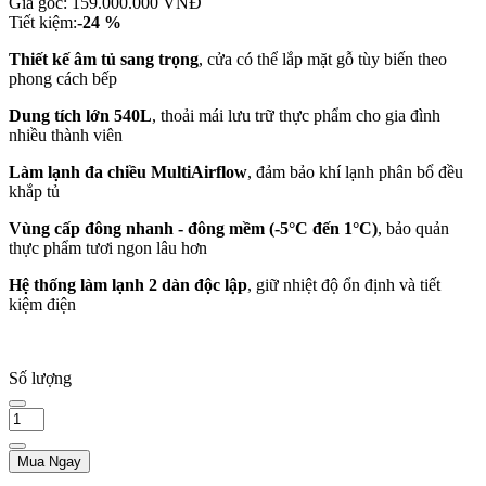
Giá gốc:
159.000.000 VNĐ
Tiết kiệm:
-24 %
Thiết kế âm tủ sang trọng
, cửa có thể lắp mặt gỗ tùy biến theo
phong cách bếp
Dung tích lớn 540L
, thoải mái lưu trữ thực phẩm cho gia đình
nhiều thành viên
Làm lạnh đa chiều MultiAirflow
, đảm bảo khí lạnh phân bổ đều
khắp tủ
Vùng cấp đông nhanh - đông mềm (-5°C đến 1°C)
, bảo quản
thực phẩm tươi ngon lâu hơn
Hệ thống làm lạnh 2 dàn độc lập
, giữ nhiệt độ ổn định và tiết
kiệm điện
Số lượng
Mua Ngay