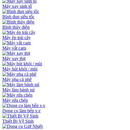
Máy xay sinh tố
Bình đun siêu tốc
Bình thủy điện
Máy ép trái cây
Máy vắt cam
Máy xay thịt
Máy hút khói / mùi
Máy pha cà phê
Máy làm bánh mì
Máy rửa chén
Dụng cụ làm bếp v.v
Thiết Bị Vệ Sinh