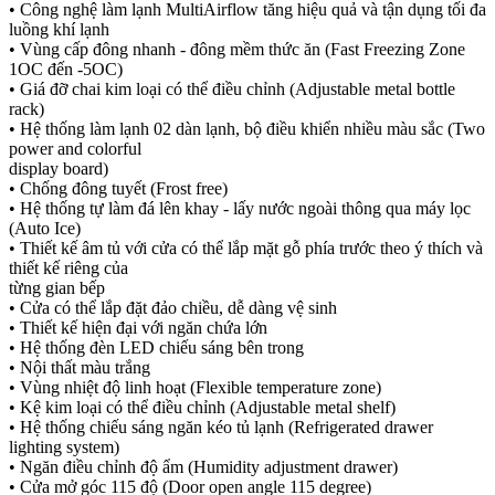
• Công nghệ làm lạnh MultiAirflow tăng hiệu quả và tận dụng tối đa
luồng khí lạnh
• Vùng cấp đông nhanh - đông mềm thức ăn (Fast Freezing Zone
1OC đến -5OC)
• Giá đỡ chai kim loại có thể điều chỉnh (Adjustable metal bottle
rack)
• Hệ thống làm lạnh 02 dàn lạnh, bộ điều khiển nhiều màu sắc (Two
power and colorful
display board)
• Chống đông tuyết (Frost free)
• Hệ thống tự làm đá lên khay - lấy nước ngoài thông qua máy lọc
(Auto Ice)
• Thiết kế âm tủ với cửa có thể lắp mặt gỗ phía trước theo ý thích và
thiết kế riêng của
từng gian bếp
• Cửa có thể lắp đặt đảo chiều, dễ dàng vệ sinh
• Thiết kế hiện đại với ngăn chứa lớn
• Hệ thống đèn LED chiếu sáng bên trong
• Nội thất màu trắng
• Vùng nhiệt độ linh hoạt (Flexible temperature zone)
• Kệ kim loại có thể điều chỉnh (Adjustable metal shelf)
• Hệ thống chiếu sáng ngăn kéo tủ lạnh (Refrigerated drawer
lighting system)
• Ngăn điều chỉnh độ ẩm (Humidity adjustment drawer)
• Cửa mở góc 115 độ (Door open angle 115 degree)