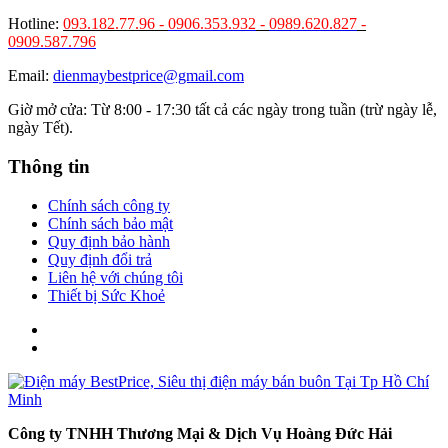
Hotline:
093.182.77.96 -
0906.353.932
-
0989.620.827
-
0909.587.796
Email:
dienmaybestprice@gmail.com
Giờ mở cửa: Từ 8:00 - 17:30 tất cả các ngày trong tuần (trừ ngày lễ,
ngày Tết).
Thông tin
Chính sách công ty
Chính sách bảo mật
Quy định bảo hành
Quy định đổi trả
Liên hệ với chúng tôi
Thiết bị Sức Khoẻ
Công ty TNHH Thương Mại & Dịch Vụ Hoàng Đức Hải