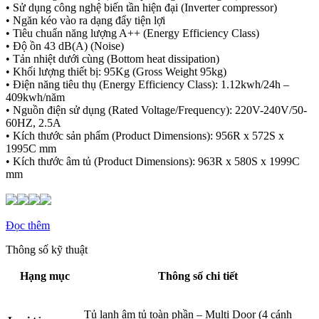
• Sử dụng công nghệ biến tần hiện đại (Inverter compressor)
• Ngăn kéo vào ra dạng đẩy tiện lợi
• Tiêu chuẩn năng lượng A++ (Energy Efficiency Class)
• Độ ồn 43 dB(A) (Noise)
• Tản nhiệt dưới cùng (Bottom heat dissipation)
• Khối lượng thiết bị: 95Kg (Gross Weight 95kg)
• Điện năng tiêu thụ (Energy Efficiency Class): 1.12kwh/24h –
409kwh/năm
• Nguồn điện sử dụng (Rated Voltage/Frequency): 220V-240V/50-
60HZ, 2.5A
• Kích thước sản phẩm (Product Dimensions): 956R x 572S x
1995C mm
• Kích thước âm tủ (Product Dimensions): 963R x 580S x 1999C
mm
Đọc thêm
Thông số kỹ thuật
Hạng mục
Thông số chi tiết
Tủ lạnh âm tủ toàn phần – Multi Door (4 cánh