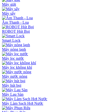
Máy giặt
Máy sấy
Âm Thanh - Loa
ROBOT Hút Bụi
Smart Lock
Máy nóng lạnh
Máy lọc nước
Máy lọc không khí
Máy nước nóng
Máy hút bụi
Máy Lau Sàn
Máy Làm Sạch Hơi Nước