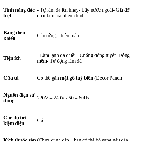
Tính năng đặc
- Tự làm đá lên khay- Lấy nước ngoài- Giá đỡ
biệt
chai kim loại điều chỉnh
Bảng điều
Cảm ứng, nhiều màu
khiển
- Làm lạnh đa chiều- Chống đóng tuyết- Đông
Tiện ích
mềm- Tự động làm đá
Cửa tủ
Có thể gắn
mặt gỗ tuỳ biến
(Decor Panel)
Nguồn điện sử
220V – 240V / 50 – 60Hz
dụng
Chế độ tiết
Có
kiệm điện
Kích thước sản
(Chưa cung cấp – bạn có thể bổ sung nếu cần