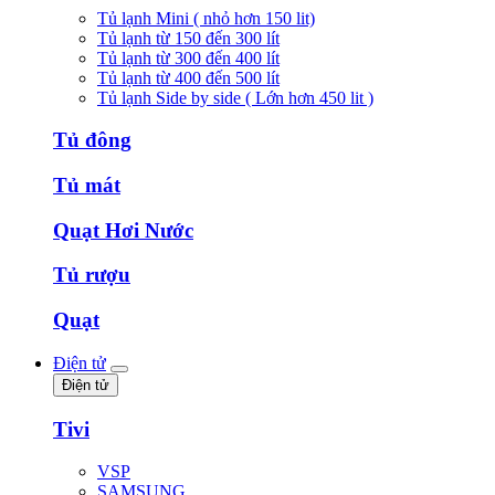
Tủ lạnh Mini ( nhỏ hơn 150 lit)
Tủ lạnh từ 150 đến 300 lít
Tủ lạnh từ 300 đến 400 lít
Tủ lạnh từ 400 đến 500 lít
Tủ lạnh Side by side ( Lớn hơn 450 lit )
Tủ đông
Tủ mát
Quạt Hơi Nước
Tủ rượu
Quạt
Điện tử
Điện tử
Tivi
VSP
SAMSUNG