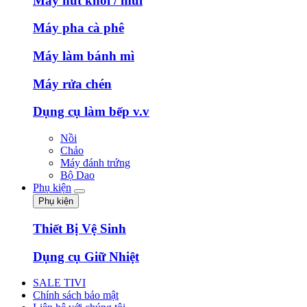
Máy hút khói / mùi
Máy pha cà phê
Máy làm bánh mì
Máy rửa chén
Dụng cụ làm bếp v.v
Nồi
Chảo
Máy đánh trứng
Bộ Dao
Phụ kiện
Phụ kiện
Thiết Bị Vệ Sinh
Dụng cụ Giữ Nhiệt
SALE TIVI
Chính sách bảo mật