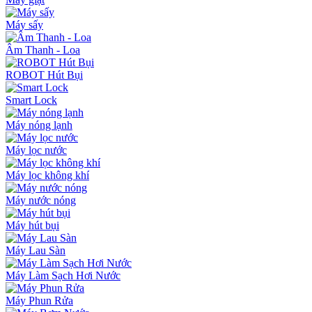
Máy sấy
Âm Thanh - Loa
ROBOT Hút Bụi
Smart Lock
Máy nóng lạnh
Máy lọc nước
Máy lọc không khí
Máy nước nóng
Máy hút bụi
Máy Lau Sàn
Máy Làm Sạch Hơi Nước
Máy Phun Rửa