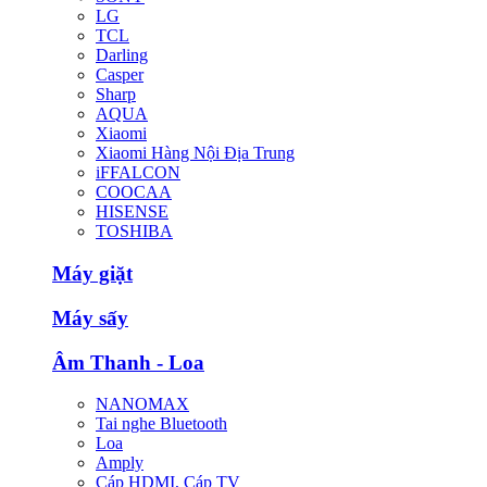
LG
TCL
Darling
Casper
Sharp
AQUA
Xiaomi
Xiaomi Hàng Nội Địa Trung
iFFALCON
COOCAA
HISENSE
TOSHIBA
Máy giặt
Máy sấy
Âm Thanh - Loa
NANOMAX
Tai nghe Bluetooth
Loa
Amply
Cáp HDMI, Cáp TV