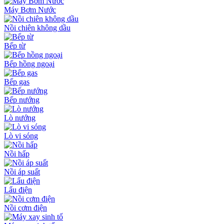
Máy Bơm Nước
Nồi chiên không dầu
Bếp từ
Bếp hồng ngoại
Bếp gas
Bếp nướng
Lò nướng
Lò vi sóng
Nồi hấp
Nồi áp suất
Lẩu điện
Nồi cơm điện