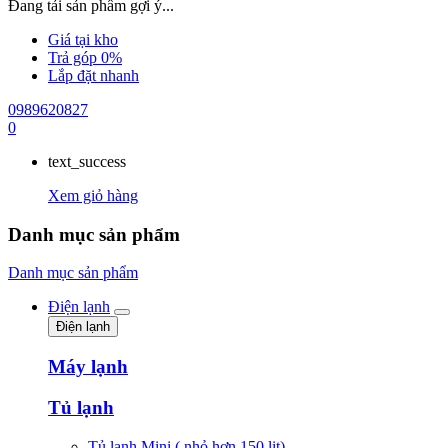
Đang tải sản phẩm gợi ý...
Giá tại kho
Trả góp 0%
Lắp đặt nhanh
0989620827
0
text_success
Xem giỏ hàng
Danh mục sản phẩm
Danh mục sản phẩm
Điện lạnh
Điện lạnh
Máy lạnh
Tủ lạnh
Tủ lạnh Mini ( nhỏ hơn 150 lit)