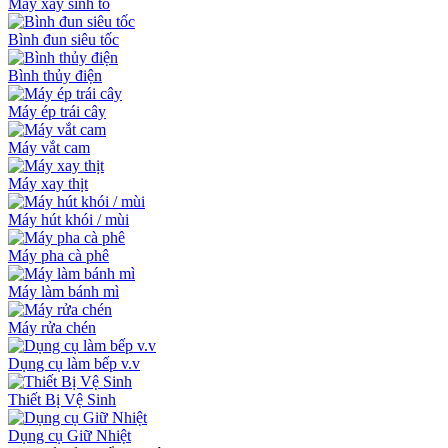
Máy xay sinh tố
Bình đun siêu tốc
Bình thủy điện
Máy ép trái cây
Máy vắt cam
Máy xay thịt
Máy hút khói / mùi
Máy pha cà phê
Máy làm bánh mì
Máy rửa chén
Dụng cụ làm bếp v.v
Thiết Bị Vệ Sinh
Dụng cụ Giữ Nhiệt