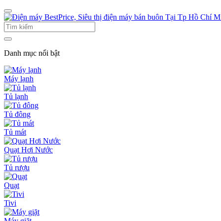
Danh mục nổi bật
Máy lạnh
Tủ lạnh
Tủ đông
Tủ mát
Quạt Hơi Nước
Tủ rượu
Quạt
Tivi
Máy giặt