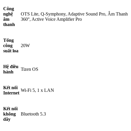
Công
nghệ
OTS Lite, Q-Symphony, Adaptive Sound Pro, Âm Thanh
âm
360°, Active Voice Amplifier Pro
thanh
Tổng
công
20W
suất loa
Hệ điều
Tizen OS
hành
Kết nối
Wi-Fi 5, 1 x LAN
Internet
Kết nối
không
Bluetooth 5.3
dây