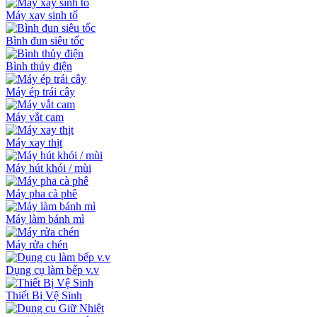
Máy xay sinh tố
Bình đun siêu tốc
Bình thủy điện
Máy ép trái cây
Máy vắt cam
Máy xay thịt
Máy hút khói / mùi
Máy pha cà phê
Máy làm bánh mì
Máy rửa chén
Dụng cụ làm bếp v.v
Thiết Bị Vệ Sinh