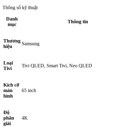
Thông số kỹ thuật
Danh
Thông tin
mục
Thương
Samsung
hiệu
Loại
Tivi QLED, Smart Tivi, Neo QLED
Tivi
Kích cỡ
màn
65 inch
hình
Độ
phân
4K
giải