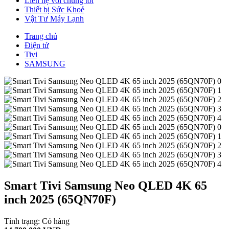
Liên hệ với chúng tôi
Thiết bị Sức Khoẻ
Vật Tư Máy Lạnh
Trang chủ
Điện tử
Tivi
SAMSUNG
Smart Tivi Samsung Neo QLED 4K 65
inch 2025 (65QN70F)
Tình trạng:
Có hàng