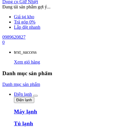
Dụng cụ Giữ Nhiệt
Đang tải sản phẩm gợi ý...
Giá tại kho
Trả góp 0%
Lắp đặt nhanh
0989620827
0
text_success
Xem giỏ hàng
Danh mục sản phẩm
Danh mục sản phẩm
Điện lạnh
Điện lạnh
Máy lạnh
Tủ lạnh