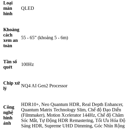
Loại
màn
QLED
hình
Khoảng
cách
55 - 65” (khoảng 5 - 6m)
xem an
toàn
Tần số
100Hz
quét
Chip xử
NQ4 AI Gen2 Processor
lý
HDR10+, Neo Quantum HDR, Real Depth Enhancer,
Công
Quantum Matrix Technology Slim, Chế độ Đạo Diễn
nghệ
(Filmmaker), Motion Xcelerator 144Hz, Chế độ Chăm
hình
Sóc Mắt, Tự Động HDR Remastering, Tối Ưu Hóa Độ
ảnh
Sáng HDR, Supreme UHD Dimming, Góc Nhìn Rộng