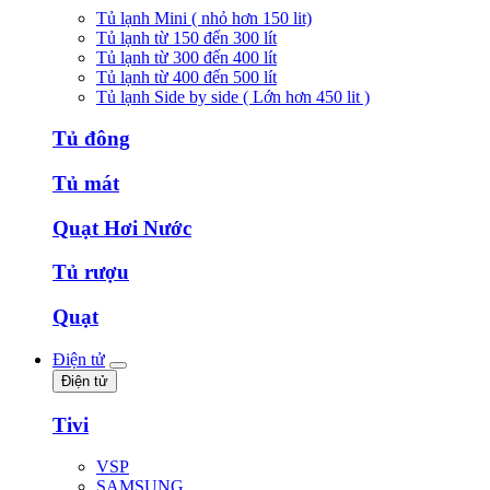
Tủ lạnh Mini ( nhỏ hơn 150 lit)
Tủ lạnh từ 150 đến 300 lít
Tủ lạnh từ 300 đến 400 lít
Tủ lạnh từ 400 đến 500 lít
Tủ lạnh Side by side ( Lớn hơn 450 lit )
Tủ đông
Tủ mát
Quạt Hơi Nước
Tủ rượu
Quạt
Điện tử
Điện tử
Tivi
VSP
SAMSUNG