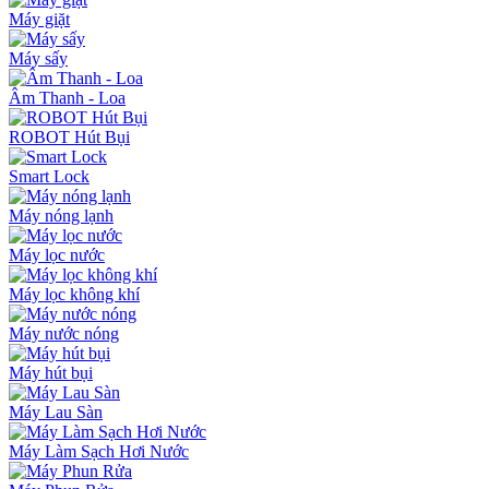
Máy giặt
Máy sấy
Âm Thanh - Loa
ROBOT Hút Bụi
Smart Lock
Máy nóng lạnh
Máy lọc nước
Máy lọc không khí
Máy nước nóng
Máy hút bụi
Máy Lau Sàn
Máy Làm Sạch Hơi Nước