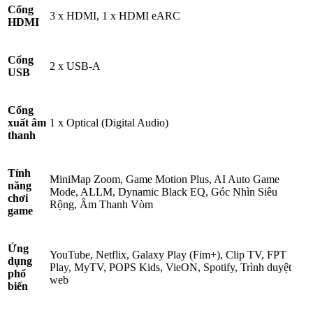
Cổng
3 x HDMI, 1 x HDMI eARC
HDMI
Cổng
2 x USB-A
USB
Cổng
xuất âm
1 x Optical (Digital Audio)
thanh
Tính
MiniMap Zoom, Game Motion Plus, AI Auto Game
năng
Mode, ALLM, Dynamic Black EQ, Góc Nhìn Siêu
chơi
Rộng, Âm Thanh Vòm
game
Ứng
YouTube, Netflix, Galaxy Play (Fim+), Clip TV, FPT
dụng
Play, MyTV, POPS Kids, VieON, Spotify, Trình duyệt
phổ
web
biến