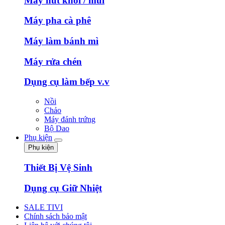
Máy hút khói / mùi
Máy pha cà phê
Máy làm bánh mì
Máy rửa chén
Dụng cụ làm bếp v.v
Nồi
Chảo
Máy đánh trứng
Bộ Dao
Phụ kiện
Phụ kiện
Thiết Bị Vệ Sinh
Dụng cụ Giữ Nhiệt
SALE TIVI
Chính sách bảo mật