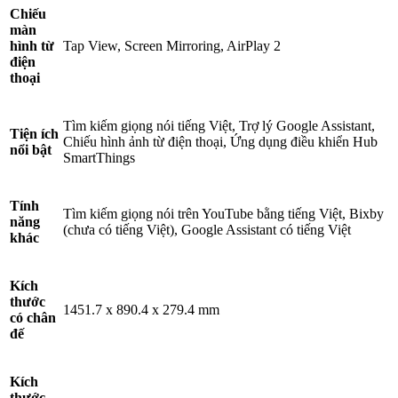
Chiếu
màn
hình từ
Tap View, Screen Mirroring, AirPlay 2
điện
thoại
Tìm kiếm giọng nói tiếng Việt, Trợ lý Google Assistant,
Tiện ích
Chiếu hình ảnh từ điện thoại, Ứng dụng điều khiển Hub
nổi bật
SmartThings
Tính
Tìm kiếm giọng nói trên YouTube bằng tiếng Việt, Bixby
năng
(chưa có tiếng Việt), Google Assistant có tiếng Việt
khác
Kích
thước
1451.7 x 890.4 x 279.4 mm
có chân
đế
Kích
thước