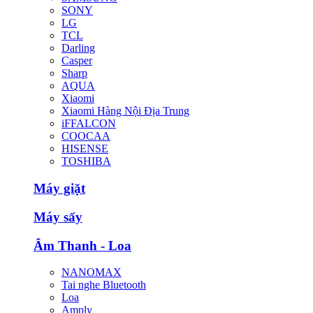
SONY
LG
TCL
Darling
Casper
Sharp
AQUA
Xiaomi
Xiaomi Hàng Nội Địa Trung
iFFALCON
COOCAA
HISENSE
TOSHIBA
Máy giặt
Máy sấy
Âm Thanh - Loa
NANOMAX
Tai nghe Bluetooth
Loa
Amply