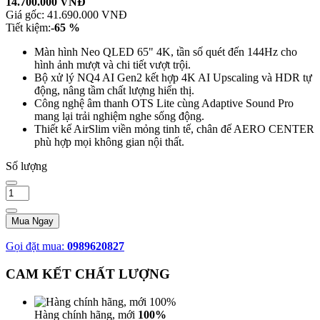
14.700.000 VNĐ
Giá gốc:
41.690.000 VNĐ
Tiết kiệm:
-65 %
Màn hình Neo QLED 65" 4K, tần số quét đến 144Hz cho
hình ảnh mượt và chi tiết vượt trội.
Bộ xử lý NQ4 AI Gen2 kết hợp 4K AI Upscaling và HDR tự
động, nâng tầm chất lượng hiển thị.
Công nghệ âm thanh OTS Lite cùng Adaptive Sound Pro
mang lại trải nghiệm nghe sống động.
Thiết kế AirSlim viền mỏng tinh tế, chân đế AERO CENTER
phù hợp mọi không gian nội thất.
Số lượng
Mua Ngay
Gọi đặt mua:
0989620827
CAM KẾT CHẤT LƯỢNG
Hàng chính hãng, mới
100%