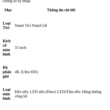
Thông số kỹ thuật
Mục
Thông tin chi tiết
Loại
Smart Tivi NanoCell
Tivi
Kích
cỡ
55 inch
màn
hình
Độ
phân
4K (Ultra HD)
giải
Loại
Đèn nền: LED nền (Direct LED)Tấm nền: Hãng không
màn
công bố
hình