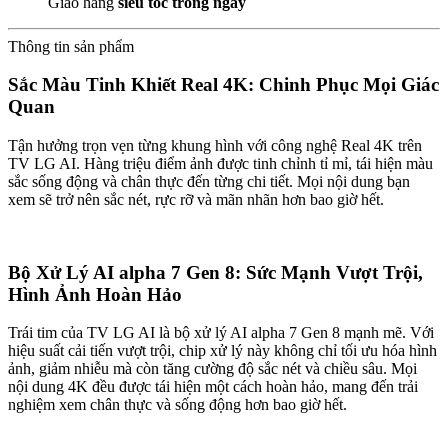
Giao hàng
siêu tốc trong ngày
Thông tin sản phẩm
Sắc Màu Tinh Khiết Real 4K: Chinh Phục Mọi Giác
Quan
Tận hưởng trọn vẹn từng khung hình với công nghệ Real 4K trên
TV LG AI. Hàng triệu điểm ảnh được tinh chỉnh tỉ mỉ, tái hiện màu
sắc sống động và chân thực đến từng chi tiết. Mọi nội dung bạn
xem sẽ trở nên sắc nét, rực rỡ và mãn nhãn hơn bao giờ hết.
Bộ Xử Lý AI alpha 7 Gen 8: Sức Mạnh Vượt Trội,
Hình Ảnh Hoàn Hảo
Trái tim của TV LG AI là bộ xử lý AI alpha 7 Gen 8 mạnh mẽ. Với
hiệu suất cải tiến vượt trội, chip xử lý này không chỉ tối ưu hóa hình
ảnh, giảm nhiễu mà còn tăng cường độ sắc nét và chiều sâu. Mọi
nội dung 4K đều được tái hiện một cách hoàn hảo, mang đến trải
nghiệm xem chân thực và sống động hơn bao giờ hết.