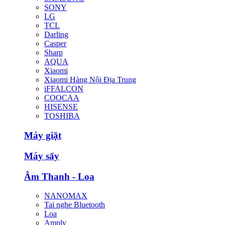
SONY
LG
TCL
Darling
Casper
Sharp
AQUA
Xiaomi
Xiaomi Hàng Nội Địa Trung
iFFALCON
COOCAA
HISENSE
TOSHIBA
Máy giặt
Máy sấy
Âm Thanh - Loa
NANOMAX
Tai nghe Bluetooth
Loa
Amply