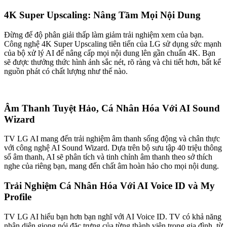
4K Super Upscaling: Nâng Tầm Mọi Nội Dung
Đừng để độ phân giải thấp làm giảm trải nghiệm xem của bạn.
Công nghệ 4K Super Upscaling tiên tiến của LG sử dụng sức mạnh
của bộ xử lý AI để nâng cấp mọi nội dung lên gần chuẩn 4K. Bạn
sẽ được thưởng thức hình ảnh sắc nét, rõ ràng và chi tiết hơn, bất kể
nguồn phát có chất lượng như thế nào.
Âm Thanh Tuyệt Hảo, Cá Nhân Hóa Với AI Sound
Wizard
TV LG AI mang đến trải nghiệm âm thanh sống động và chân thực
với công nghệ AI Sound Wizard. Dựa trên bộ sưu tập 40 triệu thông
số âm thanh, AI sẽ phân tích và tinh chỉnh âm thanh theo sở thích
nghe của riêng bạn, mang đến chất âm hoàn hảo cho mọi nội dung.
Trải Nghiệm Cá Nhân Hóa Với AI Voice ID và My
Profile
TV LG AI hiểu bạn hơn bạn nghĩ với AI Voice ID. TV có khả năng
nhận diện giọng nói đặc trưng của từng thành viên trong gia đình, từ