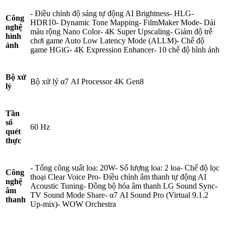
- Điều chỉnh độ sáng tự động AI Brightness- HLG-
Công
HDR10- Dynamic Tone Mapping- FilmMaker Mode- Dải
nghệ
màu rộng Nano Color- 4K Super Upscaling- Giảm độ trễ
hình
chơi game Auto Low Latency Mode (ALLM)- Chế độ
ảnh
game HGiG- 4K Expression Enhancer- 10 chế độ hình ảnh
Bộ xử
Bộ xử lý α7 AI Processor 4K Gen8
lý
Tần
số
60 Hz
quét
thực
- Tổng công suất loa: 20W- Số lượng loa: 2 loa- Chế độ lọc
Công
thoại Clear Voice Pro- Điều chỉnh âm thanh tự động AI
nghệ
Acoustic Tuning- Đồng bộ hóa âm thanh LG Sound Sync-
âm
TV Sound Mode Share- α7 AI Sound Pro (Virtual 9.1.2
thanh
Up-mix)- WOW Orchestra