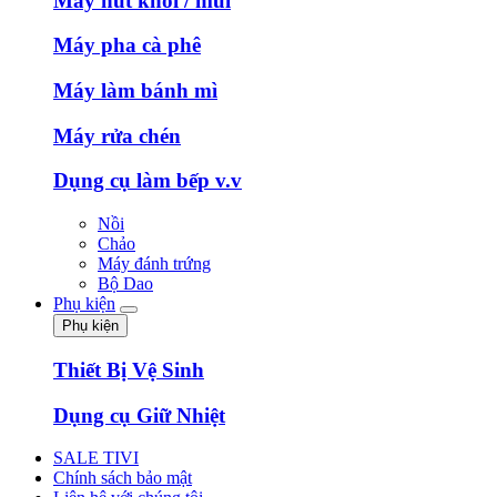
Máy hút khói / mùi
Máy pha cà phê
Máy làm bánh mì
Máy rửa chén
Dụng cụ làm bếp v.v
Nồi
Chảo
Máy đánh trứng
Bộ Dao
Phụ kiện
Phụ kiện
Thiết Bị Vệ Sinh
Dụng cụ Giữ Nhiệt
SALE TIVI
Chính sách bảo mật