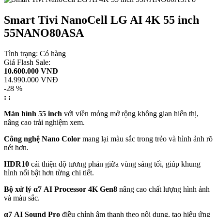
Smart Tivi NanoCell LG AI 4K 55 inch
55NANO80ASA
Tình trạng:
Có hàng
Giá Flash Sale:
10.600.000 VNĐ
14.990.000 VNĐ
-28 %
:
:
Màn hình 55 inch
với viền mỏng mở rộng không gian hiển thị,
nâng cao trải nghiệm xem.
Công nghệ Nano Color
mang lại màu sắc trong trẻo và hình ảnh rõ
nét hơn.
HDR10
cải thiện độ tương phản giữa vùng sáng tối, giúp khung
hình nổi bật hơn từng chi tiết.
Bộ xử lý α7 AI Processor 4K Gen8
nâng cao chất lượng hình ảnh
và màu sắc.
α7 AI Sound Pro
điều chỉnh âm thanh theo nội dung, tạo hiệu ứng