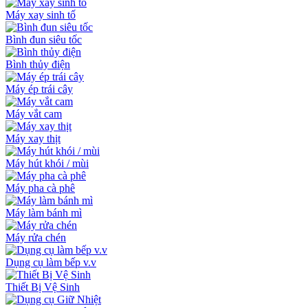
Máy xay sinh tố
Bình đun siêu tốc
Bình thủy điện
Máy ép trái cây
Máy vắt cam
Máy xay thịt
Máy hút khói / mùi
Máy pha cà phê
Máy làm bánh mì
Máy rửa chén
Dụng cụ làm bếp v.v
Thiết Bị Vệ Sinh