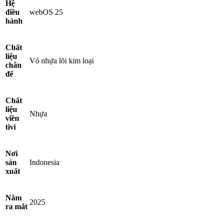
Hệ
điều
webOS 25
hành
Chất
liệu
Vỏ nhựa lõi kim loại
chân
đế
Chất
liệu
Nhựa
viền
tivi
Nơi
sản
Indonesia
xuất
Năm
2025
ra mắt