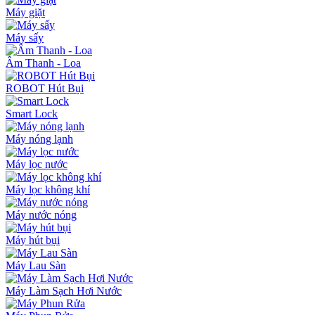
Máy giặt
Máy sấy
Âm Thanh - Loa
ROBOT Hút Bụi
Smart Lock
Máy nóng lạnh
Máy lọc nước
Máy lọc không khí
Máy nước nóng
Máy hút bụi
Máy Lau Sàn
Máy Làm Sạch Hơi Nước