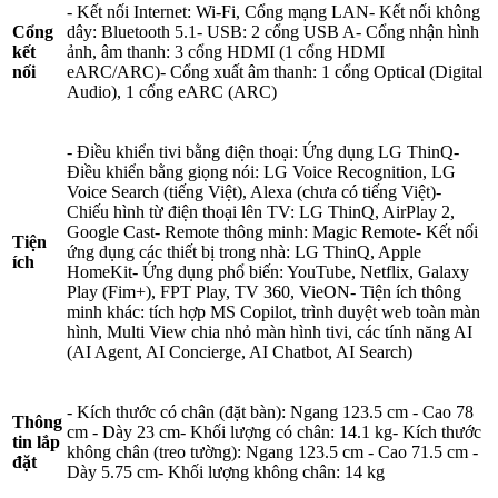
- Kết nối Internet: Wi-Fi, Cổng mạng LAN- Kết nối không
Cổng
dây: Bluetooth 5.1- USB: 2 cổng USB A- Cổng nhận hình
kết
ảnh, âm thanh: 3 cổng HDMI (1 cổng HDMI
nối
eARC/ARC)- Cổng xuất âm thanh: 1 cổng Optical (Digital
Audio), 1 cổng eARC (ARC)
- Điều khiển tivi bằng điện thoại: Ứng dụng LG ThinQ-
Điều khiển bằng giọng nói: LG Voice Recognition, LG
Voice Search (tiếng Việt), Alexa (chưa có tiếng Việt)-
Chiếu hình từ điện thoại lên TV: LG ThinQ, AirPlay 2,
Google Cast- Remote thông minh: Magic Remote- Kết nối
Tiện
ứng dụng các thiết bị trong nhà: LG ThinQ, Apple
ích
HomeKit- Ứng dụng phổ biến: YouTube, Netflix, Galaxy
Play (Fim+), FPT Play, TV 360, VieON- Tiện ích thông
minh khác: tích hợp MS Copilot, trình duyệt web toàn màn
hình, Multi View chia nhỏ màn hình tivi, các tính năng AI
(AI Agent, AI Concierge, AI Chatbot, AI Search)
- Kích thước có chân (đặt bàn): Ngang 123.5 cm - Cao 78
Thông
cm - Dày 23 cm- Khối lượng có chân: 14.1 kg- Kích thước
tin lắp
không chân (treo tường): Ngang 123.5 cm - Cao 71.5 cm -
đặt
Dày 5.75 cm- Khối lượng không chân: 14 kg