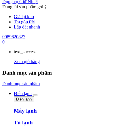
Dụng cụ Giữ Nhiệt
Đang tải sản phẩm gợi ý...
Giá tại kho
Trả góp 0%
Lắp đặt nhanh
0989620827
0
text_success
Xem giỏ hàng
Danh mục sản phẩm
Danh mục sản phẩm
Điện lạnh
Điện lạnh
Máy lạnh
Tủ lạnh