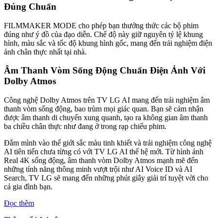
Đúng Chuẩn
FILMMAKER MODE cho phép bạn thưởng thức các bộ phim
đúng như ý đồ của đạo diễn. Chế độ này giữ nguyên tỷ lệ khung
hình, màu sắc và tốc độ khung hình gốc, mang đến trải nghiệm điện
ảnh chân thực nhất tại nhà.
Âm Thanh Vòm Sống Động Chuẩn Điện Ảnh Với
Dolby Atmos
Công nghệ Dolby Atmos trên TV LG AI mang đến trải nghiệm âm
thanh vòm sống động, bao trùm mọi giác quan. Bạn sẽ cảm nhận
được âm thanh di chuyển xung quanh, tạo ra không gian âm thanh
ba chiều chân thực như đang ở trong rạp chiếu phim.
Đắm mình vào thế giới sắc màu tinh khiết và trải nghiệm công nghệ
AI tiên tiến chưa từng có với TV LG AI thế hệ mới. Từ hình ảnh
Real 4K sống động, âm thanh vòm Dolby Atmos mạnh mẽ đến
những tính năng thông minh vượt trội như AI Voice ID và AI
Search, TV LG sẽ mang đến những phút giây giải trí tuyệt vời cho
cả gia đình bạn.
Đọc thêm