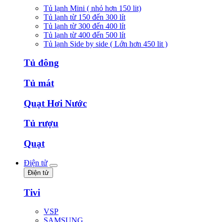
Tủ lạnh Mini ( nhỏ hơn 150 lit)
Tủ lạnh từ 150 đến 300 lít
Tủ lạnh từ 300 đến 400 lít
Tủ lạnh từ 400 đến 500 lít
Tủ lạnh Side by side ( Lớn hơn 450 lit )
Tủ đông
Tủ mát
Quạt Hơi Nước
Tủ rượu
Quạt
Điện tử
Điện tử
Tivi
VSP
SAMSUNG