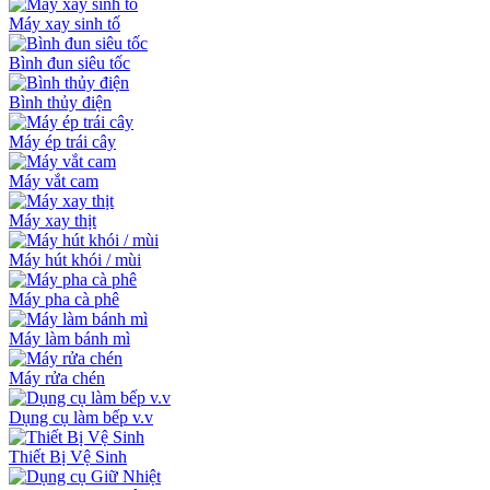
Máy xay sinh tố
Bình đun siêu tốc
Bình thủy điện
Máy ép trái cây
Máy vắt cam
Máy xay thịt
Máy hút khói / mùi
Máy pha cà phê
Máy làm bánh mì
Máy rửa chén
Dụng cụ làm bếp v.v
Thiết Bị Vệ Sinh