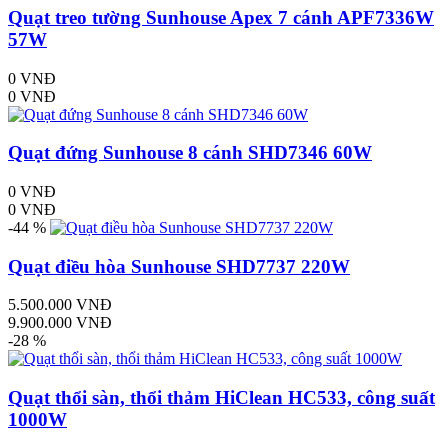
Quạt treo tường Sunhouse Apex 7 cánh APF7336W
57W
0 VNĐ
0 VNĐ
Quạt đứng Sunhouse 8 cánh SHD7346 60W
0 VNĐ
0 VNĐ
-44 %
Quạt điều hòa Sunhouse SHD7737 220W
5.500.000 VNĐ
9.900.000 VNĐ
-28 %
Quạt thổi sàn, thổi thảm HiClean HC533, công suất
1000W