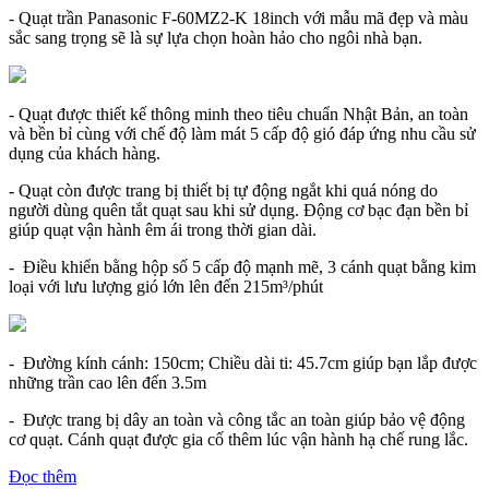
- Quạt trần Panasonic F-60MZ2-K 18inch với mẫu mã đẹp và màu
sắc sang trọng sẽ là sự lựa chọn hoàn hảo cho ngôi nhà bạn.
- Quạt được thiết kế thông minh theo tiêu chuẩn Nhật Bản, an toàn
và bền bỉ cùng với chế độ làm mát 5 cấp độ gió đáp ứng nhu cầu sử
dụng của khách hàng.
- Quạt còn được trang bị thiết bị tự động ngắt khi quá nóng do
người dùng quên tắt quạt sau khi sử dụng. Động cơ bạc đạn bền bỉ
giúp quạt vận hành êm ái trong thời gian dài.
- Điều khiển bằng hộp số 5 cấp độ mạnh mẽ, 3 cánh quạt bằng kim
loại với lưu lượng gió lớn lên đến 215m³/phút
- Đường kính cánh: 150cm; Chiều dài ti: 45.7cm giúp bạn lắp được
những trần cao lên đến 3.5m
- Được trang bị dây an toàn và công tắc an toàn giúp bảo vệ động
cơ quạt. Cánh quạt được gia cố thêm lúc vận hành hạ chế rung lắc.
Đọc thêm