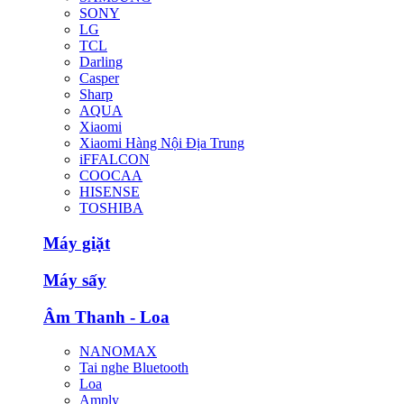
SONY
LG
TCL
Darling
Casper
Sharp
AQUA
Xiaomi
Xiaomi Hàng Nội Địa Trung
iFFALCON
COOCAA
HISENSE
TOSHIBA
Máy giặt
Máy sấy
Âm Thanh - Loa
NANOMAX
Tai nghe Bluetooth
Loa
Amply