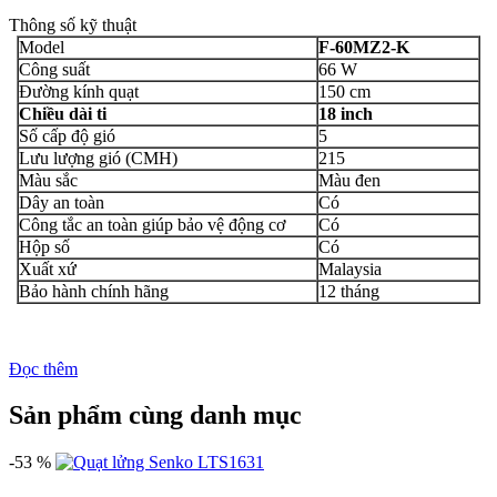
Thông số kỹ thuật
Model
F-60MZ2-K
Công suất
66 W
Đường kính quạt
150 cm
Chiều dài ti
18 inch
Số cấp độ gió
5
Lưu lượng gió (CMH)
215
Màu sắc
Màu đen
Dây an toàn
Có
Công tắc an toàn giúp bảo vệ động cơ
Có
Hộp số
Có
Xuất xứ
Malaysia
Bảo hành chính hãng
12 tháng
Đọc thêm
Sản phẩm cùng danh mục
-53 %