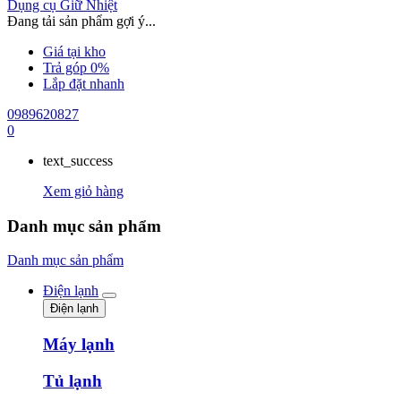
Dụng cụ Giữ Nhiệt
Đang tải sản phẩm gợi ý...
Giá tại kho
Trả góp 0%
Lắp đặt nhanh
0989620827
0
text_success
Xem giỏ hàng
Danh mục sản phẩm
Danh mục sản phẩm
Điện lạnh
Điện lạnh
Máy lạnh
Tủ lạnh