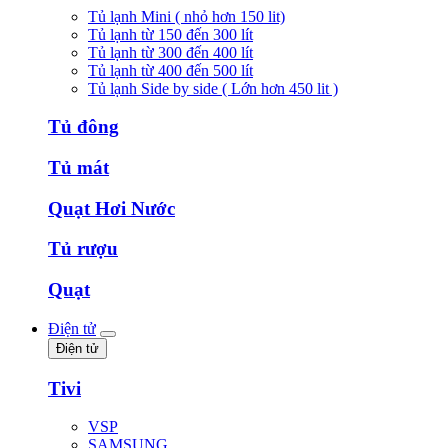
Tủ lạnh Mini ( nhỏ hơn 150 lit)
Tủ lạnh từ 150 đến 300 lít
Tủ lạnh từ 300 đến 400 lít
Tủ lạnh từ 400 đến 500 lít
Tủ lạnh Side by side ( Lớn hơn 450 lit )
Tủ đông
Tủ mát
Quạt Hơi Nước
Tủ rượu
Quạt
Điện tử
Điện tử
Tivi
VSP
SAMSUNG