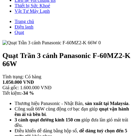
Liên hệ với chúng tôi
Thiết bị Sức Khoẻ
Vật Tư Máy Lạnh
Trang chủ
Điện lạnh
Quạt
Quạt Trần 3 cánh Panasonic F‑60MZ2‑K
66W
Tình trạng:
Có hàng
1.050.000 VNĐ
Giá gốc:
1.600.000 VNĐ
Tiết kiệm:
-34 %
Thương hiệu Panasonic - Nhật Bản,
sản xuất tại Malaysia
.
Công suất 66W cùng động cơ bạc đạn giúp
quạt
vận hành
êm ái và bền bỉ
.
3 cánh quạt đường kính 150 cm
giúp đưa làn gió mát trải
đều.
Điều khiển dễ dàng bằng hộp số,
dễ dàng tuỳ chọn đến 5