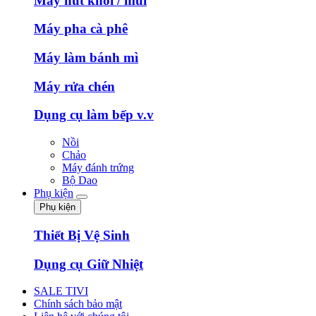
Máy hút khói / mùi
Máy pha cà phê
Máy làm bánh mì
Máy rửa chén
Dụng cụ làm bếp v.v
Nồi
Chảo
Máy đánh trứng
Bộ Dao
Phụ kiện
Phụ kiện
Thiết Bị Vệ Sinh
Dụng cụ Giữ Nhiệt
SALE TIVI
Chính sách bảo mật