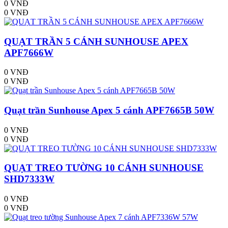
0 VNĐ
0 VNĐ
QUẠT TRẦN 5 CÁNH SUNHOUSE APEX
APF7666W
0 VNĐ
0 VNĐ
Quạt trần Sunhouse Apex 5 cánh APF7665B 50W
0 VNĐ
0 VNĐ
QUẠT TREO TƯỜNG 10 CÁNH SUNHOUSE
SHD7333W
0 VNĐ
0 VNĐ