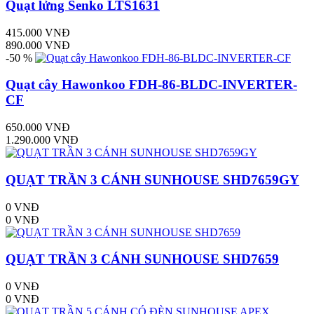
Quạt lửng Senko LTS1631
415.000 VNĐ
890.000 VNĐ
-50 %
Quạt cây Hawonkoo FDH-86-BLDC-INVERTER-
CF
650.000 VNĐ
1.290.000 VNĐ
QUẠT TRẦN 3 CÁNH SUNHOUSE SHD7659GY
0 VNĐ
0 VNĐ
QUẠT TRẦN 3 CÁNH SUNHOUSE SHD7659
0 VNĐ
0 VNĐ