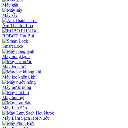
Máy giặt
Máy sấy
Âm Thanh - Loa
ROBOT Hút Bụi
Smart Lock
Máy nóng lạnh
Máy lọc nước
Máy lọc không khí
Máy nước nóng
Máy hút bụi
Máy Lau Sàn
Máy Làm Sạch Hơi Nước