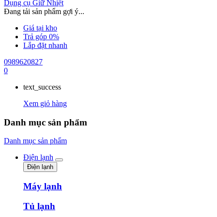
Dụng cụ Giữ Nhiệt
Đang tải sản phẩm gợi ý...
Giá tại kho
Trả góp 0%
Lắp đặt nhanh
0989620827
0
text_success
Xem giỏ hàng
Danh mục sản phẩm
Danh mục sản phẩm
Điện lạnh
Điện lạnh
Máy lạnh
Tủ lạnh