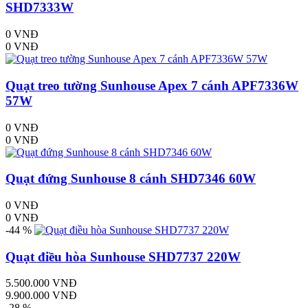
SHD7333W
0 VNĐ
0 VNĐ
Quạt treo tường Sunhouse Apex 7 cánh APF7336W
57W
0 VNĐ
0 VNĐ
Quạt đứng Sunhouse 8 cánh SHD7346 60W
0 VNĐ
0 VNĐ
-44 %
Quạt điều hòa Sunhouse SHD7737 220W
5.500.000 VNĐ
9.900.000 VNĐ
-28 %