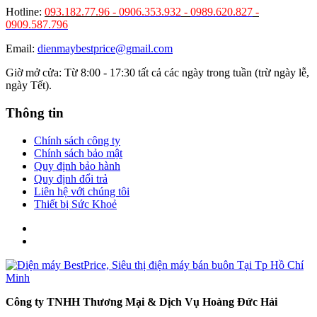
Hotline:
093.182.77.96 -
0906.353.932
-
0989.620.827
-
0909.587.796
Email:
dienmaybestprice@gmail.com
Giờ mở cửa: Từ 8:00 - 17:30 tất cả các ngày trong tuần (trừ ngày lễ,
ngày Tết).
Thông tin
Chính sách công ty
Chính sách bảo mật
Quy định bảo hành
Quy định đổi trả
Liên hệ với chúng tôi
Thiết bị Sức Khoẻ
Công ty TNHH Thương Mại & Dịch Vụ Hoàng Đức Hải