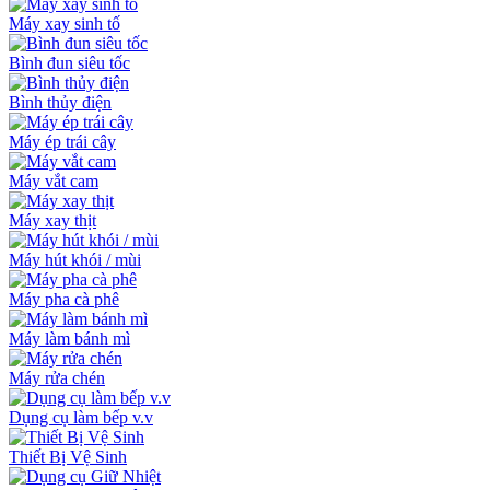
Máy xay sinh tố
Bình đun siêu tốc
Bình thủy điện
Máy ép trái cây
Máy vắt cam
Máy xay thịt
Máy hút khói / mùi
Máy pha cà phê
Máy làm bánh mì
Máy rửa chén
Dụng cụ làm bếp v.v
Thiết Bị Vệ Sinh