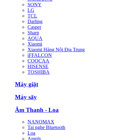
SONY
LG
TCL
Darling
Casper
Sharp
AQUA
Xiaomi
Xiaomi Hàng Nội Địa Trung
iFFALCON
COOCAA
HISENSE
TOSHIBA
Máy giặt
Máy sấy
Âm Thanh - Loa
NANOMAX
Tai nghe Bluetooth
Loa
Amply