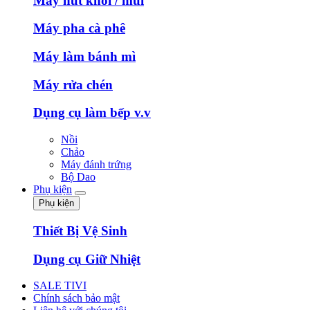
Máy hút khói / mùi
Máy pha cà phê
Máy làm bánh mì
Máy rửa chén
Dụng cụ làm bếp v.v
Nồi
Chảo
Máy đánh trứng
Bộ Dao
Phụ kiện
Phụ kiện
Thiết Bị Vệ Sinh
Dụng cụ Giữ Nhiệt
SALE TIVI
Chính sách bảo mật