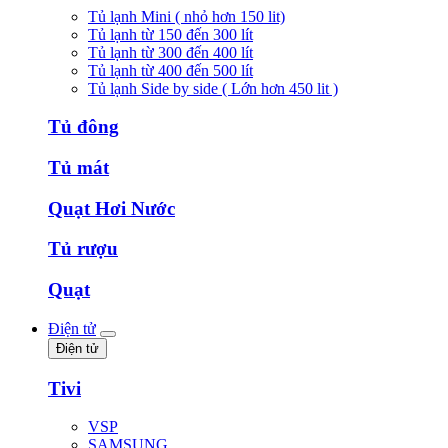
Tủ lạnh Mini ( nhỏ hơn 150 lit)
Tủ lạnh từ 150 đến 300 lít
Tủ lạnh từ 300 đến 400 lít
Tủ lạnh từ 400 đến 500 lít
Tủ lạnh Side by side ( Lớn hơn 450 lit )
Tủ đông
Tủ mát
Quạt Hơi Nước
Tủ rượu
Quạt
Điện tử
Điện tử
Tivi
VSP
SAMSUNG