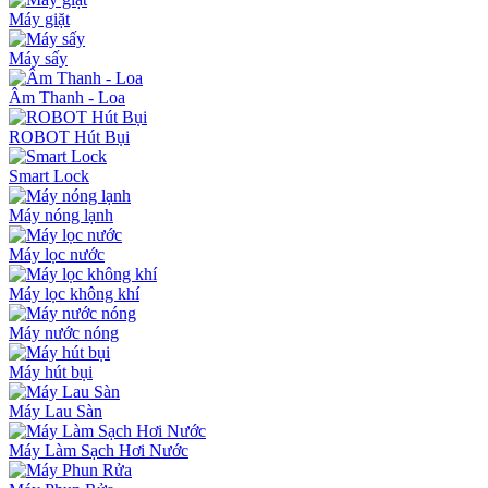
Máy giặt
Máy sấy
Âm Thanh - Loa
ROBOT Hút Bụi
Smart Lock
Máy nóng lạnh
Máy lọc nước
Máy lọc không khí
Máy nước nóng
Máy hút bụi
Máy Lau Sàn
Máy Làm Sạch Hơi Nước