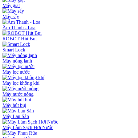
Máy giặt
Máy sấy
Âm Thanh - Loa
ROBOT Hút Bụi
Smart Lock
Máy nóng lạnh
Máy lọc nước
Máy lọc không khí
Máy nước nóng
Máy hút bụi
Máy Lau Sàn
Máy Làm Sạch Hơi Nước