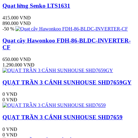
Quạt lửng Senko LTS1631
415.000 VNĐ
890.000 VNĐ
-50 %
Quạt cây Hawonkoo FDH-86-BLDC-INVERTER-
CF
650.000 VNĐ
1.290.000 VNĐ
QUẠT TRẦN 3 CÁNH SUNHOUSE SHD7659GY
0 VNĐ
0 VNĐ
QUẠT TRẦN 3 CÁNH SUNHOUSE SHD7659
0 VNĐ
0 VNĐ