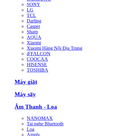
SONY
LG
TCL
Darling
Casper
Sharp
AQUA
Xiaomi
Xiaomi Hàng Nội Địa Trung
iFFALCON
COOCAA
HISENSE
TOSHIBA
Máy giặt
Máy sấy
Âm Thanh - Loa
NANOMAX
Tai nghe Bluetooth
Loa
Amply