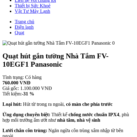
Liên hệ với chúng tôi
Thiết bị Sức Khoẻ
Vật Tư Máy Lạnh
Trang chủ
Điện lạnh
Quạt
Quạt hút gắn tường Nhà Tắm FV-
10EGF1 Panasonic
Tình trạng:
Có hàng
760.000 VNĐ
Giá gốc:
1.100.000 VNĐ
Tiết kiệm:
-31 %
Loại hút:
Hút từ trong ra ngoài,
có màn che phía trước
Ứng dụng chuyên biệt:
Thiết kế
chống nước chuẩn IPX4
, phù
hợp môi trường ẩm ướt như
nhà tắm, nhà vệ sinh
Lưới chắn côn trùng:
Ngăn ngừa côn trùng xâm nhập từ bên
ngoài