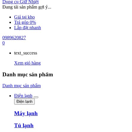
Dụng cụ Giữ Nhiệt
Đang tải sản phẩm gợi ý...
Giá tại kho
Trả góp 0%
Lắp đặt nhanh
0989620827
0
text_success
Xem giỏ hàng
Danh mục sản phẩm
Danh mục sản phẩm
Điện lạnh
Điện lạnh
Máy lạnh
Tủ lạnh