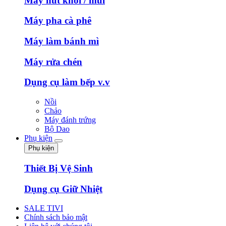
Máy hút khói / mùi
Máy pha cà phê
Máy làm bánh mì
Máy rửa chén
Dụng cụ làm bếp v.v
Nồi
Chảo
Máy đánh trứng
Bộ Dao
Phụ kiện
Phụ kiện
Thiết Bị Vệ Sinh
Dụng cụ Giữ Nhiệt
SALE TIVI
Chính sách bảo mật