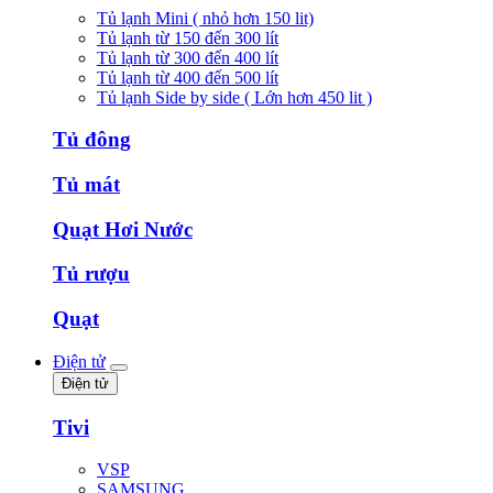
Tủ lạnh Mini ( nhỏ hơn 150 lit)
Tủ lạnh từ 150 đến 300 lít
Tủ lạnh từ 300 đến 400 lít
Tủ lạnh từ 400 đến 500 lít
Tủ lạnh Side by side ( Lớn hơn 450 lit )
Tủ đông
Tủ mát
Quạt Hơi Nước
Tủ rượu
Quạt
Điện tử
Điện tử
Tivi
VSP
SAMSUNG