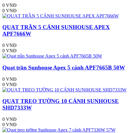
0 VNĐ
0 VNĐ
QUẠT TRẦN 5 CÁNH SUNHOUSE APEX
APF7666W
0 VNĐ
0 VNĐ
Quạt trần Sunhouse Apex 5 cánh APF7665B 50W
0 VNĐ
0 VNĐ
QUẠT TREO TƯỜNG 10 CÁNH SUNHOUSE
SHD7333W
0 VNĐ
0 VNĐ