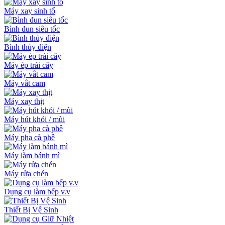
Máy xay sinh tố
Bình đun siêu tốc
Bình thủy điện
Máy ép trái cây
Máy vắt cam
Máy xay thịt
Máy hút khói / mùi
Máy pha cà phê
Máy làm bánh mì
Máy rửa chén
Dụng cụ làm bếp v.v
Thiết Bị Vệ Sinh