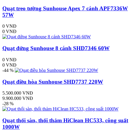
Quạt treo tường Sunhouse Apex 7 cánh APF7336W
57W
0 VNĐ
0 VNĐ
Quạt đứng Sunhouse 8 cánh SHD7346 60W
0 VNĐ
0 VNĐ
-44 %
Quạt điều hòa Sunhouse SHD7737 220W
5.500.000 VNĐ
9.900.000 VNĐ
-28 %
Quạt thổi sàn, thổi thảm HiClean HC533, công suất
1000W