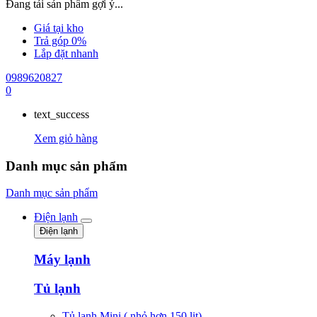
Đang tải sản phẩm gợi ý...
Giá tại kho
Trả góp 0%
Lắp đặt nhanh
0989620827
0
text_success
Xem giỏ hàng
Danh mục sản phẩm
Danh mục sản phẩm
Điện lạnh
Điện lạnh
Máy lạnh
Tủ lạnh
Tủ lạnh Mini ( nhỏ hơn 150 lit)