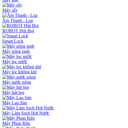
Máy sấy
Âm Thanh - Loa
ROBOT Hút Bụi
Smart Lock
Máy nóng lạnh
Máy lọc nước
Máy lọc không khí
Máy nước nóng
Máy hút bụi
Máy Lau Sàn
Máy Làm Sạch Hơi Nước
Máy Phun Rửa