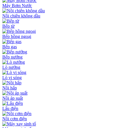
Máy Bơm Nước
Nồi chiên không dầu
Bếp từ
Bếp hồng ngoại
Bếp gas
Bếp nướng
Lò nướng
Lò vi sóng
Nồi hấp
Nồi áp suất
Lẩu điện
Nồi cơm điện