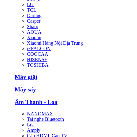
LG
TCL
Darling
Casper
Sharp
AQUA
Xiaomi
Xiaomi Hàng Nội Địa Trung
iFFALCON
COOCAA
HISENSE
TOSHIBA
Máy giặt
Máy sấy
Âm Thanh - Loa
NANOMAX
Tai nghe Bluetooth
Loa
Amply
Cáp HDMI, Cáp TV