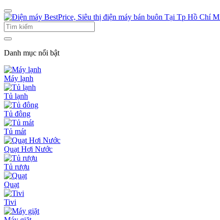
Danh mục nổi bật
Máy lạnh
Tủ lạnh
Tủ đông
Tủ mát
Quạt Hơi Nước
Tủ rượu
Quạt
Tivi
Máy giặt