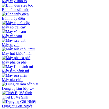
Máy xay sinh tố
Bình đun siêu tốc
Bình thủy điện
Máy ép trái cây
Máy vắt cam
Máy xay thịt
Máy hút khói / mùi
Máy pha cà phê
Máy làm bánh mì
Máy rửa chén
Dụng cụ làm bếp v.v
Thiết Bị Vệ Sinh
Dụng cụ Giữ Nhiệt