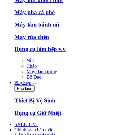
Máy hút khói / mùi
Máy pha cà phê
Máy làm bánh mì
Máy rửa chén
Dụng cụ làm bếp v.v
Nồi
Chảo
Máy đánh trứng
Bộ Dao
Phụ kiện
Phụ kiện
Thiết Bị Vệ Sinh
Dụng cụ Giữ Nhiệt
SALE TIVI
Chính sách bảo mật