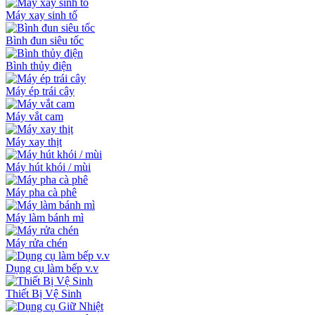
Máy xay sinh tố
Bình đun siêu tốc
Bình thủy điện
Máy ép trái cây
Máy vắt cam
Máy xay thịt
Máy hút khói / mùi
Máy pha cà phê
Máy làm bánh mì
Máy rửa chén
Dụng cụ làm bếp v.v
Thiết Bị Vệ Sinh