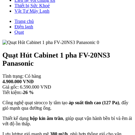
Liên hệ với chúng tôi
Thiết bị Sức Khoẻ
Vật Tư Máy Lạnh
Trang chủ
Điện lạnh
Quạt
Quạt Hút Cabinet 1 pha FV-20NS3
Panasonic
Tình trạng:
Có hàng
4.900.000 VNĐ
Giá gốc:
6.590.000 VNĐ
Tiết kiệm:
-26 %
Công nghệ quạt sirocco ly tâm tạo
áp suất tĩnh cao (127 Pa)
, đẩy
gió mạnh qua đường ống.
Thiết kế dạng
hộp kín âm trần
, giúp quạt vận hành bền bỉ và êm ái
với độ ồn thấp.
Lưu lượng gió mạnh mẽ
380 m³/h
, phù hợp thông gió cho văn