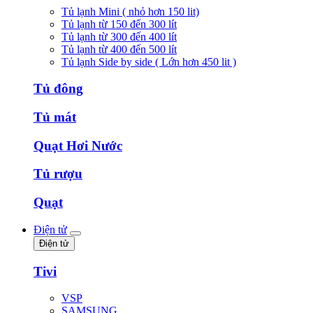
Tủ lạnh Mini ( nhỏ hơn 150 lit)
Tủ lạnh từ 150 đến 300 lít
Tủ lạnh từ 300 đến 400 lít
Tủ lạnh từ 400 đến 500 lít
Tủ lạnh Side by side ( Lớn hơn 450 lit )
Tủ đông
Tủ mát
Quạt Hơi Nước
Tủ rượu
Quạt
Điện tử
Điện tử
Tivi
VSP
SAMSUNG