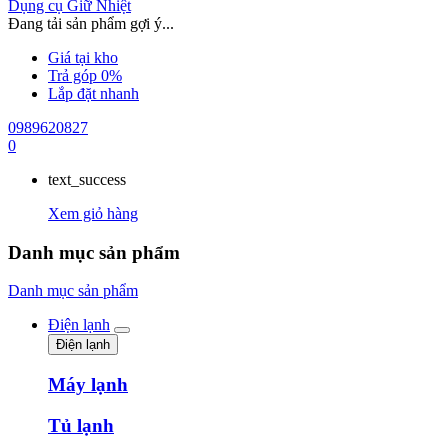
Dụng cụ Giữ Nhiệt
Đang tải sản phẩm gợi ý...
Giá tại kho
Trả góp 0%
Lắp đặt nhanh
0989620827
0
text_success
Xem giỏ hàng
Danh mục sản phẩm
Danh mục sản phẩm
Điện lạnh
Điện lạnh
Máy lạnh
Tủ lạnh