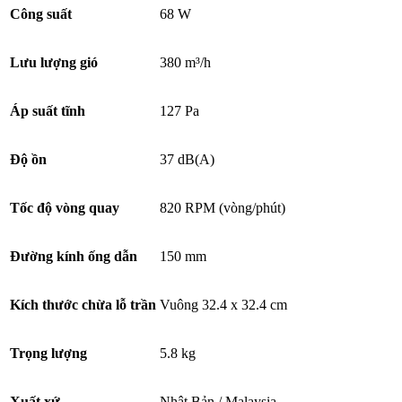
Công suất
68 W
Lưu lượng gió
380 m³/h
Áp suất tĩnh
127 Pa
Độ ồn
37 dB(A)
Tốc độ vòng quay
820 RPM (vòng/phút)
Đường kính ống dẫn
150 mm
Kích thước chừa lỗ trần
Vuông 32.4 x 32.4 cm
Trọng lượng
5.8 kg
Xuất xứ
Nhật Bản / Malaysia