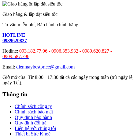
Giao hàng & lắp đặt siêu tốc
Tư vấn miễn phí, Bảo hành chính hãng
HOTLINE
0989620827
Hotline:
093.182.77.96 -
0906.353.932
-
0989.620.827
-
0909.587.796
Email:
dienmaybestprice@gmail.com
Giờ mở cửa: Từ 8:00 - 17:30 tất cả các ngày trong tuần (trừ ngày lễ,
ngày Tết).
Thông tin
Chính sách công ty
Chính sách bảo mật
Quy định bảo hành
Quy định đổi trả
Liên hệ với chúng tôi
Thiết bị Sức Khoẻ