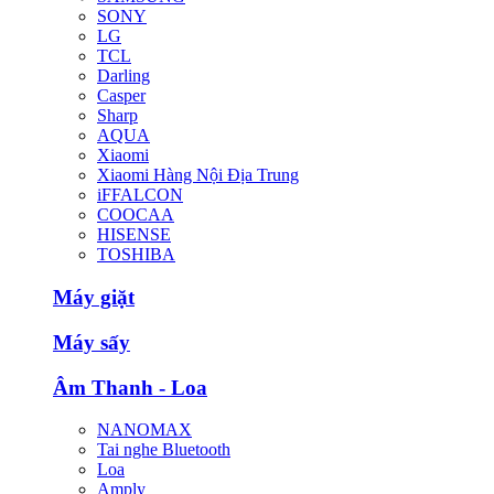
SONY
LG
TCL
Darling
Casper
Sharp
AQUA
Xiaomi
Xiaomi Hàng Nội Địa Trung
iFFALCON
COOCAA
HISENSE
TOSHIBA
Máy giặt
Máy sấy
Âm Thanh - Loa
NANOMAX
Tai nghe Bluetooth
Loa
Amply