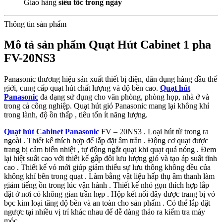
Giao hàng
siêu tốc trong ngày
Thông tin sản phẩm
Mô tả sản phẩm Quạt Hút Cabinet 1 pha
FV-20NS3
Panasonic thương hiệu sản xuất thiết bị điện, dân dụng hàng đầu thế
giới, cung cấp quạt hút chất lượng và độ bền cao.
Quạt hút
Panasonic
đa dạng sử dụng cho văn phòng, phòng họp, nhà ở và
trong cả công nghiệp. Quạt hút gió Panasonic mang lại không khí
trong lành, độ ồn thấp , tiêu tốn ít năng lượng.
Quạt hút Cabinet Panasonic
FV – 20NS3 . Loại hút từ trong ra
ngoài . Thiết kế thích hợp để lắp đặt âm trần . Động cơ quạt được
trang bị cảm biến nhiệt , tự động ngắt quạt khi quạt quá nóng . Đem
lại hiệt suất cao với thiết kế gấp đôi lưu lượng gió và tạo áp suất tĩnh
cao . Thiết kế vỏ mới giúp giảm thiểu sự lưu thông không đều của
không khí bên trong quạt . Làm bằng vật liệu hấp thụ âm thanh làm
giảm tiếng ồn trong lúc vận hành . Thiết kế nhỏ gọn thích hợp lắp
đặt ở nơi có không gian trần hẹp . Hộp kết nối dây được trang bị vỏ
bọc kim loại tăng độ bền và an toàn cho sản phẩm . Có thể lắp đặt
ngược tại nhiều vị trí khác nhau để dễ dàng tháo ra kiểm tra máy
móc