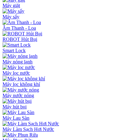
Máy giặt
Máy sấy
Âm Thanh - Loa
ROBOT Hút Bụi
Smart Lock
Máy nóng lạnh
Máy lọc nước
Máy lọc không khí
Máy nước nóng
Máy hút bụi
Máy Lau Sàn
Máy Làm Sạch Hơi Nước