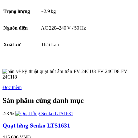
Trọng lượng
~2.9 kg
Nguồn điện
AC 220–240 V / 50 Hz
Xuất xứ
Thái Lan
Đọc thêm
Sản phẩm cùng danh mục
-53 %
Quạt lửng Senko LTS1631
415.000 VNĐ