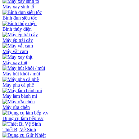
Máy xay sinh tố
Bình đun siêu tốc
Bình thủy điện
Máy ép trái cây
Máy vắt cam
Máy xay thịt
Máy hút khói / mùi
Máy pha cà phê
Máy làm bánh mì
Máy rửa chén
Dụng cụ làm bếp v.v
Thiết Bị Vệ Sinh