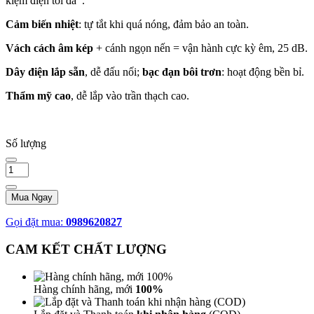
kiệm điện tối đa
.
Cảm biến nhiệt
: tự tắt khi quá nóng, đảm bảo an toàn.
Vách cách âm kép
+ cánh ngọn nến = vận hành cực kỳ êm, 25 dB.
Dây điện lắp sẵn
, dễ đấu nối;
bạc đạn bôi trơn
: hoạt động bền bỉ.
Thẩm mỹ cao
, dễ lắp vào trần thạch cao.
Số lượng
Mua Ngay
Gọi đặt mua:
0989620827
CAM KẾT CHẤT LƯỢNG
Hàng chính hãng, mới
100%