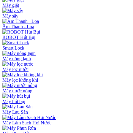
Máy giặt
Máy sấy
Âm Thanh - Loa
ROBOT Hút Bụi
Smart Lock
Máy nóng lạnh
Máy lọc nước
Máy lọc không khí
Máy nước nóng
Máy hút bụi
Máy Lau Sàn
Máy Làm Sạch Hơi Nước