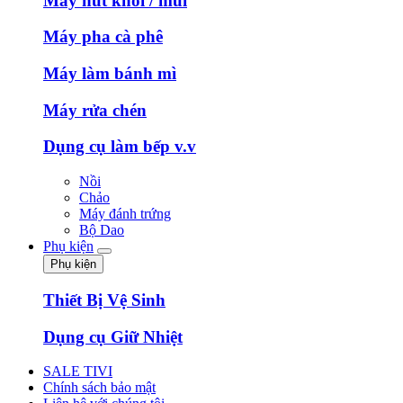
Máy hút khói / mùi
Máy pha cà phê
Máy làm bánh mì
Máy rửa chén
Dụng cụ làm bếp v.v
Nồi
Chảo
Máy đánh trứng
Bộ Dao
Phụ kiện
Phụ kiện
Thiết Bị Vệ Sinh
Dụng cụ Giữ Nhiệt
SALE TIVI
Chính sách bảo mật