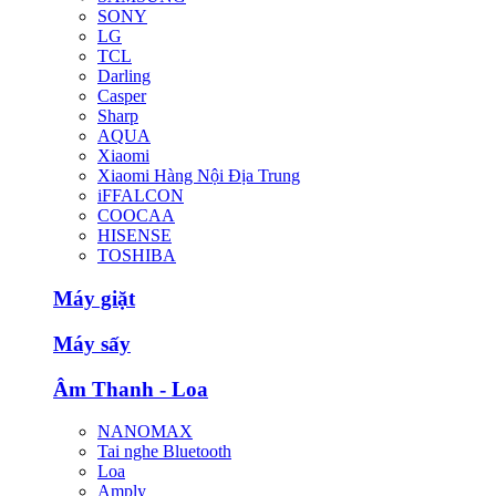
SONY
LG
TCL
Darling
Casper
Sharp
AQUA
Xiaomi
Xiaomi Hàng Nội Địa Trung
iFFALCON
COOCAA
HISENSE
TOSHIBA
Máy giặt
Máy sấy
Âm Thanh - Loa
NANOMAX
Tai nghe Bluetooth
Loa
Amply