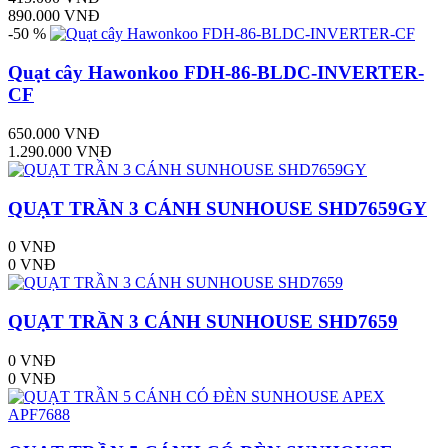
890.000 VNĐ
-50 %
Quạt cây Hawonkoo FDH-86-BLDC-INVERTER-
CF
650.000 VNĐ
1.290.000 VNĐ
QUẠT TRẦN 3 CÁNH SUNHOUSE SHD7659GY
0 VNĐ
0 VNĐ
QUẠT TRẦN 3 CÁNH SUNHOUSE SHD7659
0 VNĐ
0 VNĐ