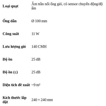
Âm trần nối ống gió, có sensor chuyển động/độ
Loại quạt
ẩm
Ống dẫn
Ø 100 mm
Công suất
11 W
Lưu lượng gió
140 CMH
Độ ồn
25 dB
Độ ồn (≤)
25 dB
Diện tích đề xuất
~9 m²
Kích thước lắp
240 × 240 mm
đặt