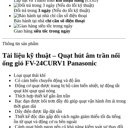
Lắp đặt và Thanh toán
khi nhận hàng
(COD)
Đổi trả trong
3 ngày
(Nếu do lỗi kỹ thuật)
Bảo hành tại nhà
chỉ cần số điện thoại
Giao hàng
siêu tốc trong ngày
Thông tin sản phẩm
Tài liệu kỹ thuật – Quạt hút âm trần nối
ống gió FV-24CURV1 Panasonic
Loại quạt thải khí
Có cảm biến chuyển động và độ ẩm
Động cơ quạt được trang bị bộ cảm biến nhiệt, tự động tắt
quạt khi quạt quá nóng
Thích hợp thiết kế gắn âm trần
Bạc đạn được bôi trơn đầy đủ giúp quạt vận hành êm ái trong
thời gian dài
Dây điện được lắp đặt sẵn
Thiết kế độc đáo gấp đôi vách ngăn giảm thiểu tối đa tiếng
ồn từ quạt và động cơ ra bên ngoài
Cánh quạt hình ngọn nến có khả năng kiểm soát sự thay đổi