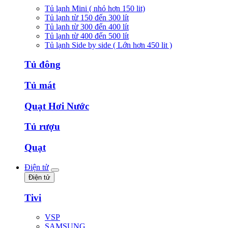
Tủ lạnh Mini ( nhỏ hơn 150 lit)
Tủ lạnh từ 150 đến 300 lít
Tủ lạnh từ 300 đến 400 lít
Tủ lạnh từ 400 đến 500 lít
Tủ lạnh Side by side ( Lớn hơn 450 lit )
Tủ đông
Tủ mát
Quạt Hơi Nước
Tủ rượu
Quạt
Điện tử
Điện tử
Tivi
VSP
SAMSUNG