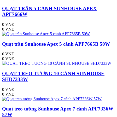
QUẠT TRẦN 5 CÁNH SUNHOUSE APEX
APF7666W
0 VNĐ
0 VNĐ
Quạt trần Sunhouse Apex 5 cánh APF7665B 50W
0 VNĐ
0 VNĐ
QUẠT TREO TƯỜNG 10 CÁNH SUNHOUSE
SHD7333W
0 VNĐ
0 VNĐ
Quạt treo tường Sunhouse Apex 7 cánh APF7336W
57W