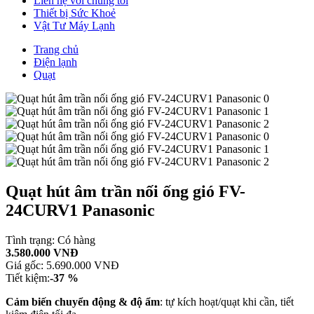
Liên hệ với chúng tôi
Thiết bị Sức Khoẻ
Vật Tư Máy Lạnh
Trang chủ
Điện lạnh
Quạt
Quạt hút âm trần nối ống gió FV-
24CURV1 Panasonic
Tình trạng:
Có hàng
3.580.000 VNĐ
Giá gốc:
5.690.000 VNĐ
Tiết kiệm:
-37 %
Cảm biến chuyển động & độ ẩm
: tự kích hoạt/quạt khi cần, tiết