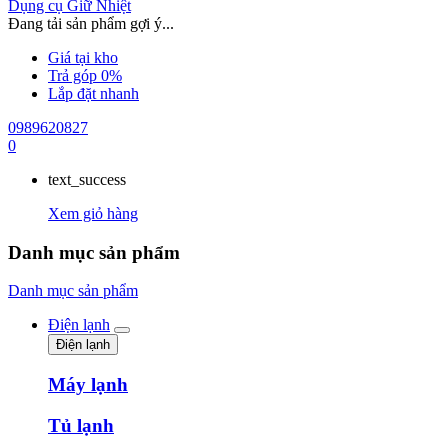
Dụng cụ Giữ Nhiệt
Đang tải sản phẩm gợi ý...
Giá tại kho
Trả góp 0%
Lắp đặt nhanh
0989620827
0
text_success
Xem giỏ hàng
Danh mục sản phẩm
Danh mục sản phẩm
Điện lạnh
Điện lạnh
Máy lạnh
Tủ lạnh