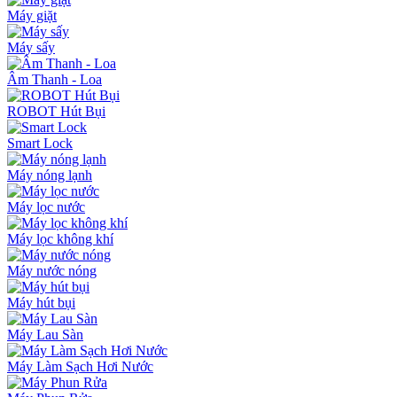
Máy giặt
Máy sấy
Âm Thanh - Loa
ROBOT Hút Bụi
Smart Lock
Máy nóng lạnh
Máy lọc nước
Máy lọc không khí
Máy nước nóng
Máy hút bụi
Máy Lau Sàn
Máy Làm Sạch Hơi Nước