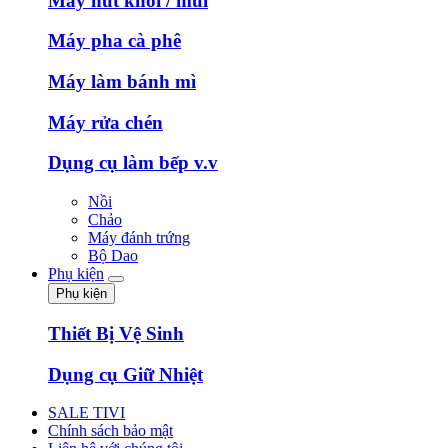
Máy hút khói / mùi
Máy pha cà phê
Máy làm bánh mì
Máy rửa chén
Dụng cụ làm bếp v.v
Nồi
Chảo
Máy đánh trứng
Bộ Dao
Phụ kiện
Phụ kiện
Thiết Bị Vệ Sinh
Dụng cụ Giữ Nhiệt
SALE TIVI
Chính sách bảo mật