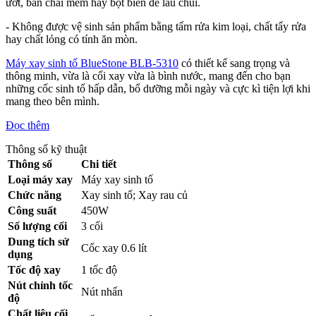
ướt, bàn chải mềm hay bọt biển để lau chùi.
- Không được vệ sinh sản phẩm bằng tấm rửa kim loại, chất tẩy rửa
hay chất lỏng có tính ăn mòn.
Máy xay sinh tố BlueStone BLB-5310
có thiết kế sang trọng và
thông minh, vừa là cối xay vừa là bình nước, mang đến cho bạn
những cốc sinh tố hấp dẫn, bổ dưỡng mỗi ngày và cực kì tiện lợi khi
mang theo bên mình.
Đọc thêm
Thông số kỹ thuật
Thông số
Chi tiết
Loại máy xay
Máy xay sinh tố
Chức năng
Xay sinh tố; Xay rau củ
Công suất
450W
Số lượng cối
3 cối
Dung tích sử
Cốc xay 0.6 lít
dụng
Tốc độ xay
1 tốc độ
Nút chỉnh tốc
Nút nhấn
độ
Chất liệu cối