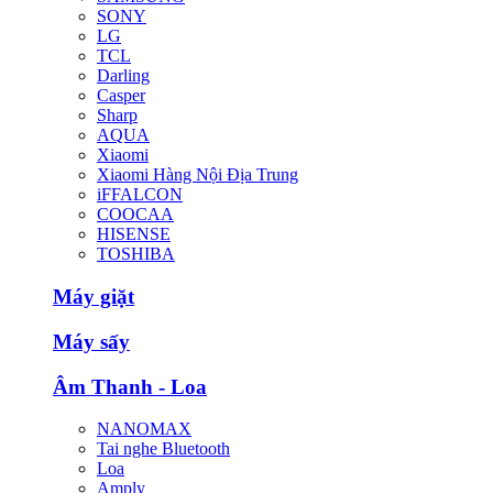
SONY
LG
TCL
Darling
Casper
Sharp
AQUA
Xiaomi
Xiaomi Hàng Nội Địa Trung
iFFALCON
COOCAA
HISENSE
TOSHIBA
Máy giặt
Máy sấy
Âm Thanh - Loa
NANOMAX
Tai nghe Bluetooth
Loa
Amply