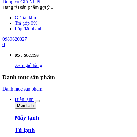
Dụng cụ Giữ Nhiệt
Đang tải sản phẩm gợi ý...
Giá tại kho
Trả góp 0%
Lắp đặt nhanh
0989620827
0
text_success
Xem giỏ hàng
Danh mục sản phẩm
Danh mục sản phẩm
Điện lạnh
Điện lạnh
Máy lạnh
Tủ lạnh