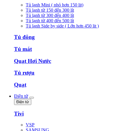
Tủ lạnh Mini ( nhỏ hơn 150 lit)
Tủ lạnh từ 150 đến 300 lít
Tủ lạnh từ 300 đến 400 lít
Tủ lạnh từ 400 đến 500 lít
Tủ lạnh Side by side ( Lớn hơn 450 lit )
Tủ đông
Tủ mát
Quạt Hơi Nước
Tủ rượu
Quạt
Điện tử
Điện tử
Tivi
VSP
SAMSUNG