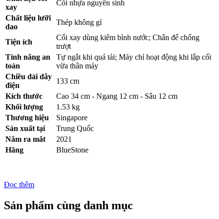
Cối nhựa nguyên sinh
xay
Chất liệu lưỡi
Thép không gỉ
dao
Cối xay dùng kiêm bình nước; Chân đế chống
Tiện ích
trượt
Tính năng an
Tự ngắt khi quá tải; Máy chỉ hoạt động khi lắp cối
toàn
vừa thân máy
Chiều dài dây
133 cm
điện
Kích thước
Cao 34 cm - Ngang 12 cm - Sâu 12 cm
Khối lượng
1.53 kg
Thương hiệu
Singapore
Sản xuất tại
Trung Quốc
Năm ra mắt
2021
Hãng
BlueStone
Đọc thêm
Sản phẩm cùng danh mục