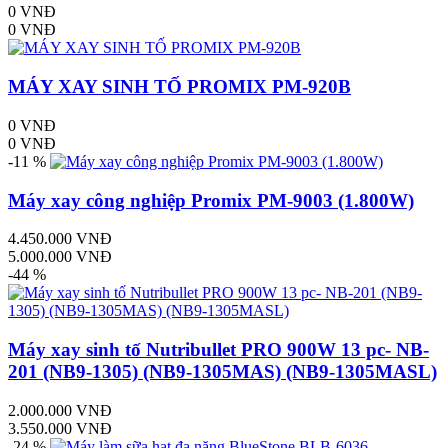
0 VNĐ
0 VNĐ
MÁY XAY SINH TỐ PROMIX PM-920B
0 VNĐ
0 VNĐ
-11 %
Máy xay công nghiệp Promix PM-9003 (1.800W)
4.450.000 VNĐ
5.000.000 VNĐ
-44 %
Máy xay sinh tố Nutribullet PRO 900W 13 pc- NB-
201 (NB9-1305) (NB9-1305MAS) (NB9-1305MASL)
2.000.000 VNĐ
3.550.000 VNĐ
-24 %