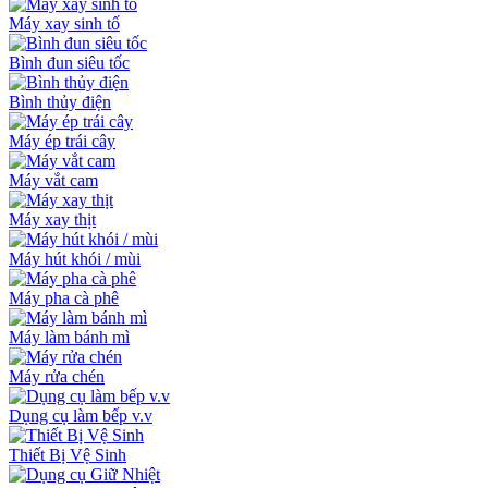
Máy xay sinh tố
Bình đun siêu tốc
Bình thủy điện
Máy ép trái cây
Máy vắt cam
Máy xay thịt
Máy hút khói / mùi
Máy pha cà phê
Máy làm bánh mì
Máy rửa chén
Dụng cụ làm bếp v.v
Thiết Bị Vệ Sinh