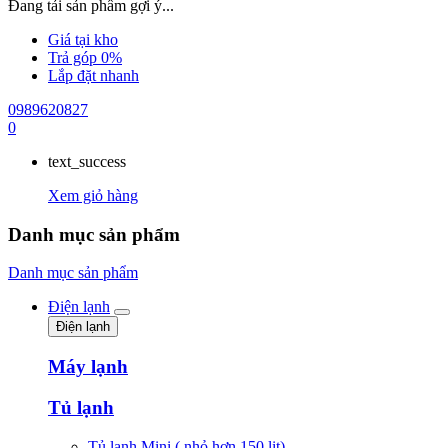
Đang tải sản phẩm gợi ý...
Giá tại kho
Trả góp 0%
Lắp đặt nhanh
0989620827
0
text_success
Xem giỏ hàng
Danh mục sản phẩm
Danh mục sản phẩm
Điện lạnh
Điện lạnh
Máy lạnh
Tủ lạnh
Tủ lạnh Mini ( nhỏ hơn 150 lit)