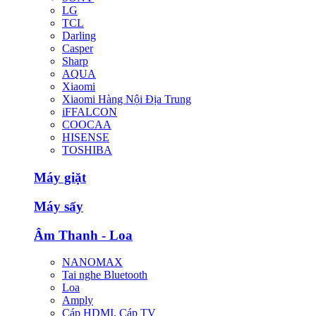
LG
TCL
Darling
Casper
Sharp
AQUA
Xiaomi
Xiaomi Hàng Nội Địa Trung
iFFALCON
COOCAA
HISENSE
TOSHIBA
Máy giặt
Máy sấy
Âm Thanh - Loa
NANOMAX
Tai nghe Bluetooth
Loa
Amply
Cáp HDMI, Cáp TV