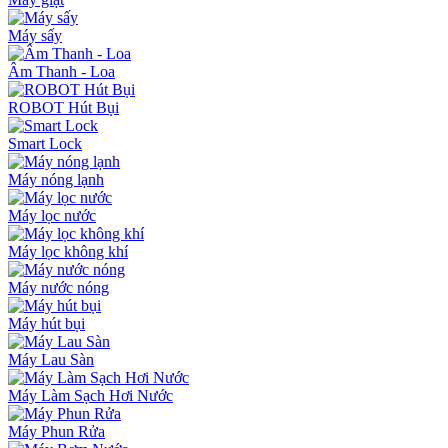
Máy sấy
Âm Thanh - Loa
ROBOT Hút Bụi
Smart Lock
Máy nóng lạnh
Máy lọc nước
Máy lọc không khí
Máy nước nóng
Máy hút bụi
Máy Lau Sàn
Máy Làm Sạch Hơi Nước
Máy Phun Rửa