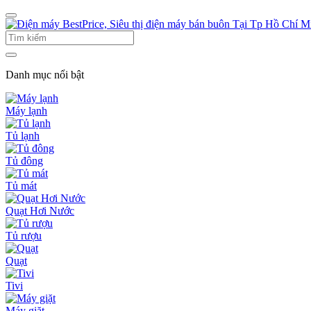
Danh mục nổi bật
Máy lạnh
Tủ lạnh
Tủ đông
Tủ mát
Quạt Hơi Nước
Tủ rượu
Quạt
Tivi
Máy giặt