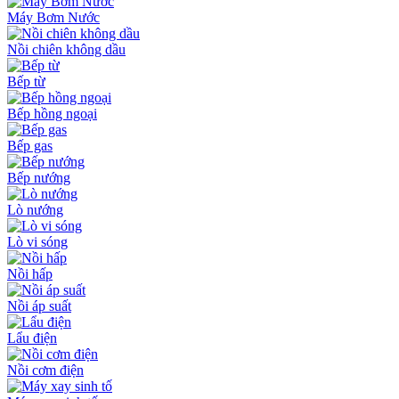
Máy Bơm Nước
Nồi chiên không dầu
Bếp từ
Bếp hồng ngoại
Bếp gas
Bếp nướng
Lò nướng
Lò vi sóng
Nồi hấp
Nồi áp suất
Lẩu điện
Nồi cơm điện