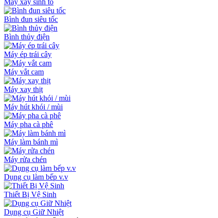
Máy xay sinh tố
Bình đun siêu tốc
Bình thủy điện
Máy ép trái cây
Máy vắt cam
Máy xay thịt
Máy hút khói / mùi
Máy pha cà phê
Máy làm bánh mì
Máy rửa chén
Dụng cụ làm bếp v.v
Thiết Bị Vệ Sinh
Dụng cụ Giữ Nhiệt