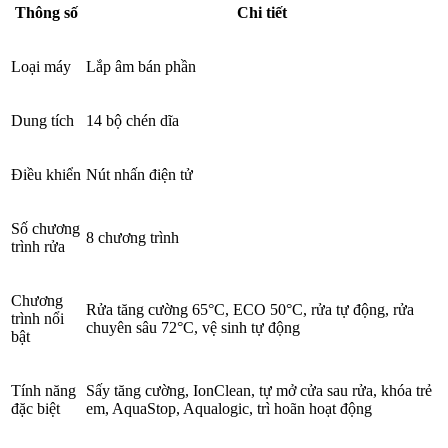
Thông số
Chi tiết
Loại máy
Lắp âm bán phần
Dung tích
14 bộ chén dĩa
Điều khiển
Nút nhấn điện tử
Số chương
8 chương trình
trình rửa
Chương
Rửa tăng cường 65°C, ECO 50°C, rửa tự động, rửa
trình nổi
chuyên sâu 72°C, vệ sinh tự động
bật
Tính năng
Sấy tăng cường, IonClean, tự mở cửa sau rửa, khóa trẻ
đặc biệt
em, AquaStop, Aqualogic, trì hoãn hoạt động