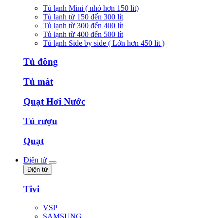
Tủ lạnh Mini ( nhỏ hơn 150 lit)
Tủ lạnh từ 150 đến 300 lít
Tủ lạnh từ 300 đến 400 lít
Tủ lạnh từ 400 đến 500 lít
Tủ lạnh Side by side ( Lớn hơn 450 lit )
Tủ đông
Tủ mát
Quạt Hơi Nước
Tủ rượu
Quạt
Điện tử
Điện tử
Tivi
VSP
SAMSUNG