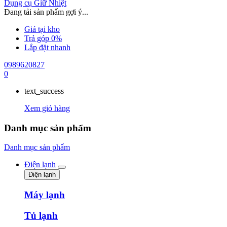
Dụng cụ Giữ Nhiệt
Đang tải sản phẩm gợi ý...
Giá tại kho
Trả góp 0%
Lắp đặt nhanh
0989620827
0
text_success
Xem giỏ hàng
Danh mục sản phẩm
Danh mục sản phẩm
Điện lạnh
Điện lạnh
Máy lạnh
Tủ lạnh