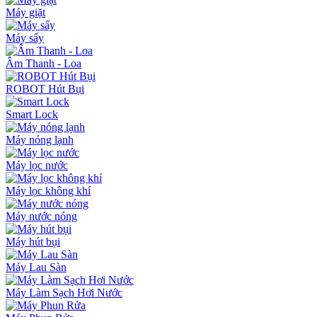
Máy giặt
Máy sấy
Âm Thanh - Loa
ROBOT Hút Bụi
Smart Lock
Máy nóng lạnh
Máy lọc nước
Máy lọc không khí
Máy nước nóng
Máy hút bụi
Máy Lau Sàn
Máy Làm Sạch Hơi Nước