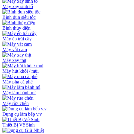
Máy xay sinh tố
Bình đun siêu tốc
Bình thủy điện
Máy ép trái cây
Máy vắt cam
Máy xay thịt
Máy hút khói / mùi
Máy pha cà phê
Máy làm bánh mì
Máy rửa chén
Dụng cụ làm bếp v.v
Thiết Bị Vệ Sinh