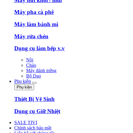
Máy hút khói / mùi
Máy pha cà phê
Máy làm bánh mì
Máy rửa chén
Dụng cụ làm bếp v.v
Nồi
Chảo
Máy đánh trứng
Bộ Dao
Phụ kiện
Phụ kiện
Thiết Bị Vệ Sinh
Dụng cụ Giữ Nhiệt
SALE TIVI
Chính sách bảo mật