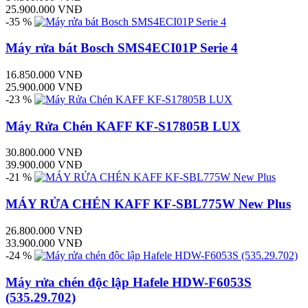
25.900.000 VNĐ
-35 %
Máy rửa bát Bosch SMS4ECI01P Serie 4
16.850.000 VNĐ
25.900.000 VNĐ
-23 %
Máy Rửa Chén KAFF KF-S17805B LUX
30.800.000 VNĐ
39.900.000 VNĐ
-21 %
MÁY RỬA CHÉN KAFF KF-SBL775W New Plus
26.800.000 VNĐ
33.900.000 VNĐ
-24 %
Máy rửa chén độc lập Hafele HDW-F6053S
(535.29.702)