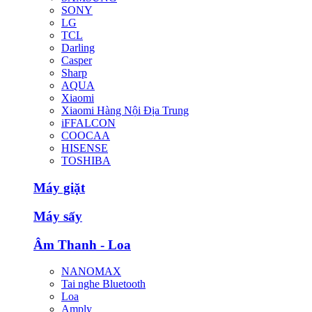
SONY
LG
TCL
Darling
Casper
Sharp
AQUA
Xiaomi
Xiaomi Hàng Nội Địa Trung
iFFALCON
COOCAA
HISENSE
TOSHIBA
Máy giặt
Máy sấy
Âm Thanh - Loa
NANOMAX
Tai nghe Bluetooth
Loa
Amply