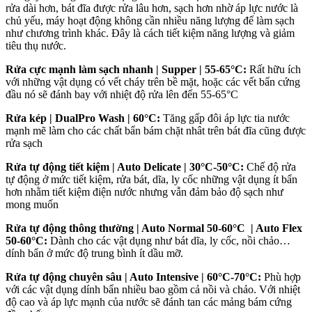
rửa dài hơn, bát đĩa được rửa lâu hơn, sạch hơn nhờ áp lực nước là
chủ yếu, máy hoạt động không cần nhiều năng lượng để làm sạch
như chương trình khác. Đây là cách tiết kiệm năng lượng và giảm
tiêu thụ nước.
Rửa cực mạnh làm sạch nhanh | Supper | 55-65°C:
Rất hữu ích
với những vật dụng có vết cháy trên bề mặt, hoặc các vết bẩn cứng
đầu nó sẽ đánh bay với nhiệt độ rửa lên đến 55-65°C
Rửa kép | DualPro Wash | 60°C:
Tăng gấp đôi áp lực tia nước
mạnh mẽ làm cho các chất bẩn bám chặt nhât trên bát đĩa cũng được
rửa sạch
Rửa tự động tiết kiệm | Auto Delicate | 30°C-50°C:
Chế độ rửa
tự động ở mức tiết kiệm, rửa bát, dĩa, ly cốc những vật dụng ít bẩn
hơn nhằm tiết kiệm điện nước nhưng vẫn đảm bảo độ sạch như
mong muốn
Rửa tự động thông thường | Auto Normal 50-60°C | Auto Flex
50-60°C:
Dành cho các vật dụng như bát dĩa, ly cốc, nồi chảo…
dính bẩn ở mức độ trung bình ít dầu mỡ.
Rửa tự động chuyên sâu | Auto Intensive | 60°C-70°C:
Phù hợp
với các vật dụng dính bẩn nhiều bao gồm cả nồi và chảo. Với nhiệt
độ cao và áp lực mạnh của nước sẽ đánh tan các mảng bám cứng