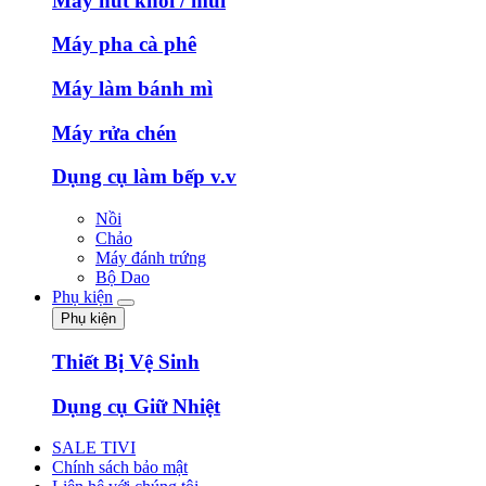
Máy hút khói / mùi
Máy pha cà phê
Máy làm bánh mì
Máy rửa chén
Dụng cụ làm bếp v.v
Nồi
Chảo
Máy đánh trứng
Bộ Dao
Phụ kiện
Phụ kiện
Thiết Bị Vệ Sinh
Dụng cụ Giữ Nhiệt
SALE TIVI
Chính sách bảo mật