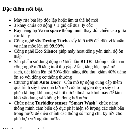
Đặc điểm nổi bật
Máy rửa bát lắp độc lập hoặc âm tủ thế hệ mới
3 khay chứa cơ động + 1 giỏ để đũa, ly cốc
Ray nâng hạ
Vario space
thông minh thay đổi chiều cao giữa
các khay
Công nghệ sấy
Drying Turbo
sấy khô triệt để, diệt vi khuẩn
và nấm mốc lên tới
99,99%
Công nghệ
Eco Silence
giúp máy hoạt động yên tĩnh, độ ồn
thấp
Sản phẩm sử dụng động cơ biến tần
BLDC
không chổi than
công nghệ mới tăng tuổi thọ gấp 2 lần, tăng hiệu quả rửa
sạch, tiết kiệm lên tới 50% điện năng tiêu thụ, giảm 40% tiếng
ồn so với động cơ thông thường
Chương trình
Auto Door
- Cửa mở tự động cung cấp thêm
quá trình sấy hiệu quả bởi mở cửa trong giai đoạn sấy cho
phép không khí nóng và hơi nước thoát ra khỏi máy để làm
khô vật dụng và không bị đọng hơi nước
Chức năng
Turbidity sensor "Smart Wash"
chức năng
thông minh cảm biến độ đục phát hiện số lượng các chất bẩn
trong nước để điều chỉnh các thông số trong chu kỳ rửa cho
phù hợp với nguồn nước.