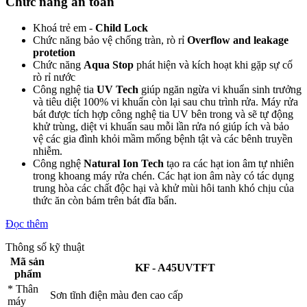
Chức năng an toàn
Khoá trẻ em -
Child Lock
Chức năng bảo vệ chống tràn, rò rỉ
Overflow and leakage
protetion
Chức năng
Aqua Stop
phát hiện và kích hoạt khi gặp sự cố
rò rỉ nước
Công nghệ tia
UV Tech
giúp ngăn ngừa vi khuẩn sinh trưởng
và tiêu diệt 100% vi khuẩn còn lại sau chu trình rửa. Máy rửa
bát được tích hợp công nghệ tia UV bên trong và sẽ tự động
khử trùng, diệt vi khuẩn sau mỗi lần rửa nó giúp ích và bảo
vệ các gia đình khỏi mầm mống bệnh tật và các bênh truyền
nhiễm.
Công nghệ
Natural Ion Tech
tạo ra các hạt ion âm tự nhiên
trong khoang máy rửa chén. Các hạt ion âm này có tác dụng
trung hòa các chất độc hại và khử mùi hôi tanh khó chịu của
thức ăn còn bám trên bát đĩa bẩn.
Đọc thêm
Thông số kỹ thuật
Mã sản
KF - A45UVTFT
phẩm
* Thân
Sơn tĩnh điện màu đen cao cấp
máy