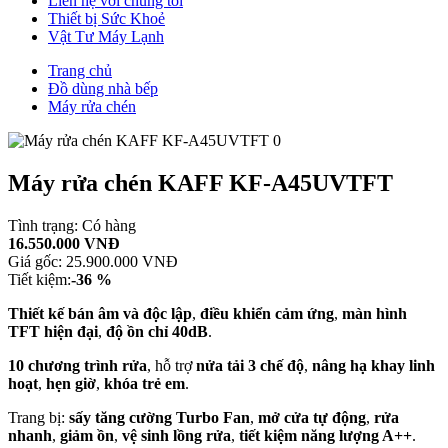
Liên hệ với chúng tôi
Thiết bị Sức Khoẻ
Vật Tư Máy Lạnh
Trang chủ
Đồ dùng nhà bếp
Máy rửa chén
Máy rửa chén KAFF KF-A45UVTFT
Tình trạng:
Có hàng
16.550.000 VNĐ
Giá gốc:
25.900.000 VNĐ
Tiết kiệm:
-36 %
Thiết kế bán âm và độc lập
,
điều khiển cảm ứng
,
màn hình
TFT hiện đại
,
độ ồn chỉ 40dB
.
10 chương trình rửa
, hỗ trợ
nửa tải 3 chế độ
,
nâng hạ khay linh
hoạt
,
hẹn giờ
,
khóa trẻ em
.
Trang bị:
sấy tăng cường Turbo Fan
,
mở cửa tự động
,
rửa
nhanh
,
giảm ồn
,
vệ sinh lồng rửa
,
tiết kiệm năng lượng A++
.