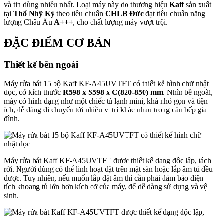
và tin dùng nhiều nhất. Loại máy này do thương hiệu
Kaff
sản xuất
tại
Thổ Nhỹ Kỳ
theo tiêu chuẩn
CHLB Đức
đạt tiêu chuẩn năng
lượng Châu Âu
A+++
, cho chất lượng máy vượt trội.
ĐẶC ĐIỂM CƠ BẢN
Thiết kế bên ngoài
Máy rửa bát 15 bộ Kaff KF-A45UVTFT có thiết kế hình chữ nhật
dọc, có kích thước
R598 x S598 x C(820-850) mm
. Nhìn bề ngoài,
máy có hình dạng như một chiếc tủ lạnh mini, khá nhỏ gọn và tiện
ích, dễ dàng di chuyển tới nhiều vị trí khác nhau trong căn bếp gia
đình.
Máy rửa bát Kaff KF-A45UVTFT được thiết kế dạng độc lập, tách
rời. Người dùng có thể linh hoạt đặt trên mặt sàn hoặc lắp âm tủ đều
được. Tuy nhiên, nếu muốn lắp đặt âm thì cần phải đảm bảo diện
tích khoang tủ lớn hơn kích cỡ của máy, để dễ dàng sử dụng và vệ
sinh.