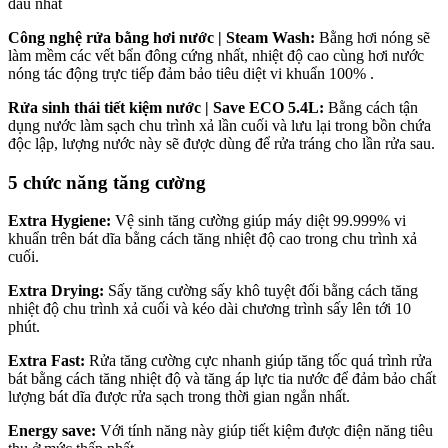
đầu nhất
Công nghệ rửa bằng hơi nước | Steam Wash:
Bằng hơi nóng sẽ
làm mềm các vết bẩn đông cứng nhất, nhiệt độ cao cùng hơi nước
nóng tác động trực tiếp đảm bảo tiêu diệt vi khuẩn 100% .
Rửa sinh thái tiết kiệm nước | Save ECO 5.4L:
Bằng cách tận
dụng nước làm sạch chu trình xả lần cuối và lưu lại trong bồn chứa
độc lập, lượng nước này sẽ được dùng để rửa tráng cho lần rửa sau.
5 chức năng tăng cường
Extra Hygiene:
Vệ sinh tăng cường giúp máy diệt 99.999% vi
khuẩn trên bát dĩa bằng cách tăng nhiệt độ cao trong chu trình xả
cuối.
Extra Drying:
Sấy tăng cường sấy khô tuyệt đối bằng cách tăng
nhiệt độ chu trình xả cuối và kéo dài chương trình sấy lên tới 10
phút.
Extra Fast:
Rửa tăng cường cực nhanh giúp tăng tốc quá trình rửa
bát bằng cách tăng nhiệt độ và tăng áp lực tia nước để đảm bảo chất
lượng bát dĩa được rửa sạch trong thời gian ngắn nhất.
Energy save:
Với tính năng này giúp tiết kiệm được điện năng tiêu