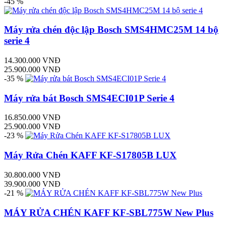
-45 %
Máy rửa chén độc lập Bosch SMS4HMC25M 14 bộ
serie 4
14.300.000 VNĐ
25.900.000 VNĐ
-35 %
Máy rửa bát Bosch SMS4ECI01P Serie 4
16.850.000 VNĐ
25.900.000 VNĐ
-23 %
Máy Rửa Chén KAFF KF-S17805B LUX
30.800.000 VNĐ
39.900.000 VNĐ
-21 %
MÁY RỬA CHÉN KAFF KF-SBL775W New Plus