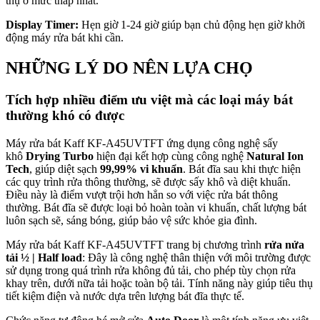
thụ ở mức thấp nhất.
Display Timer:
Hẹn giờ 1-24 giờ giúp bạn chủ động hẹn giờ khởi
động máy rửa bát khi cần.
NHỮNG LÝ DO NÊN LỰA CHỌ
Tích hợp nhiều điểm ưu việt mà các loại máy bát
thường khó có được
Máy rửa bát Kaff KF-A45UVTFT ứng dụng công nghệ sấy
khô
Drying Turbo
hiện đại kết hợp cùng công nghệ
Natural Ion
Tech
, giúp diệt sạch
99,99% vi khuẩn
. Bát đĩa sau khi thực hiện
các quy trình rửa thông thường, sẽ được sấy khô và diệt khuẩn.
Điều này là điểm vượt trội hơn hẳn so với việc rửa bát thông
thường. Bát đĩa sẽ được loại bỏ hoàn toàn vi khuẩn, chất lượng bát
luôn sạch sẽ, sáng bóng, giúp bảo vệ sức khỏe gia đình.
Máy rửa bát Kaff KF-A45UVTFT trang bị chương trình
rửa nửa
tải ½ | Half load
: Đây là công nghệ thân thiện với môi trường được
sử dụng trong quá trình rửa không đủ tải, cho phép tùy chọn rửa
khay trên, dưới nữa tải hoặc toàn bộ tải. Tính năng này giúp tiêu thụ
tiết kiệm điện và nước dựa trên lượng bát đĩa thực tế.