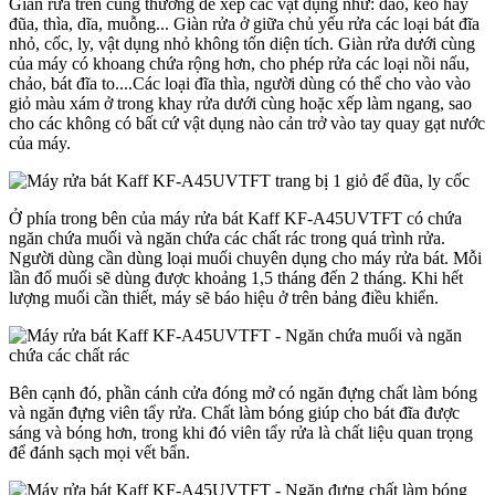
Giàn rửa trên cùng thường để xếp các vật dụng như: dao, kéo hay
đũa, thìa, dĩa, muỗng... Giàn rửa ở giữa chủ yếu rửa các loại bát đĩa
nhỏ, cốc, ly, vật dụng nhỏ không tốn diện tích. Giàn rửa dưới cùng
của máy có khoang chứa rộng hơn, cho phép rửa các loại nồi nấu,
chảo, bát đĩa to....Các loại đĩa thìa, người dùng có thể cho vào vào
giỏ màu xám ở trong khay rửa dưới cùng hoặc xếp làm ngang, sao
cho các không có bất cứ vật dụng nào cản trở vào tay quay gạt nước
của máy.
Ở phía trong bên của máy rửa bát Kaff KF-A45UVTFT có chứa
ngăn chứa muối và ngăn chứa các chất rác trong quá trình rửa.
Người dùng cần dùng loại muối chuyên dụng cho máy rửa bát. Mỗi
lần đổ muối sẽ dùng được khoảng 1,5 tháng đến 2 tháng. Khi hết
lượng muối cần thiết, máy sẽ báo hiệu ở trên bảng điều khiển.
Bên cạnh đó, phần cánh cửa đóng mở có ngăn đựng chất làm bóng
và ngăn đựng viên tẩy rửa. Chất làm bóng giúp cho bát đĩa được
sáng và bóng hơn, trong khi đó viên tẩy rửa là chất liệu quan trọng
để đánh sạch mọi vết bẩn.