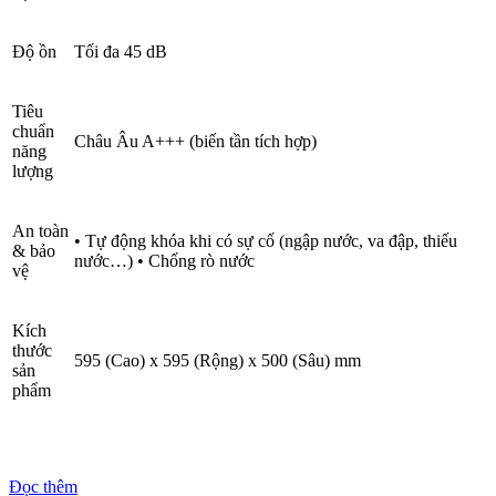
Độ ồn
Tối đa 45 dB
Tiêu
chuẩn
Châu Âu A+++ (biến tần tích hợp)
năng
lượng
An toàn
• Tự động khóa khi có sự cố (ngập nước, va đập, thiếu
& bảo
nước…) • Chống rò nước
vệ
Kích
thước
595 (Cao) x 595 (Rộng) x 500 (Sâu) mm
sản
phẩm
Đọc thêm