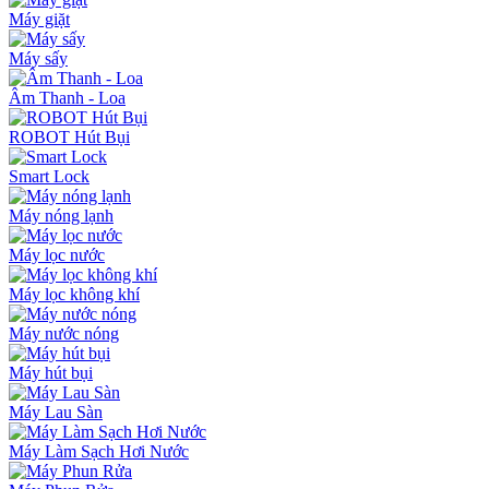
Máy giặt
Máy sấy
Âm Thanh - Loa
ROBOT Hút Bụi
Smart Lock
Máy nóng lạnh
Máy lọc nước
Máy lọc không khí
Máy nước nóng
Máy hút bụi
Máy Lau Sàn
Máy Làm Sạch Hơi Nước