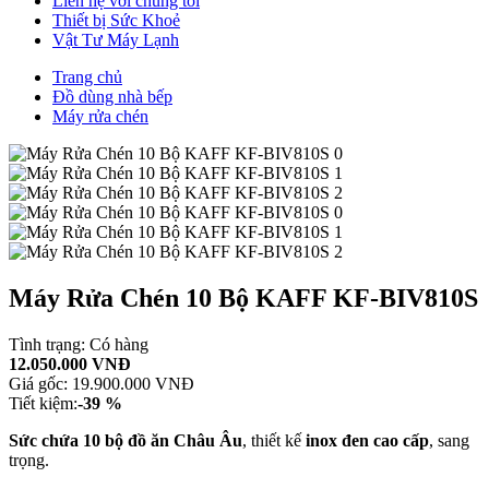
Liên hệ với chúng tôi
Thiết bị Sức Khoẻ
Vật Tư Máy Lạnh
Trang chủ
Đồ dùng nhà bếp
Máy rửa chén
Máy Rửa Chén 10 Bộ KAFF KF-BIV810S
Tình trạng:
Có hàng
12.050.000 VNĐ
Giá gốc:
19.900.000 VNĐ
Tiết kiệm:
-39 %
Sức chứa 10 bộ đồ ăn Châu Âu
, thiết kế
inox đen cao cấp
, sang
trọng.