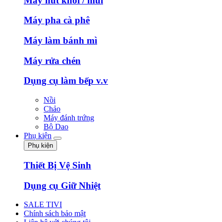
Máy hút khói / mùi
Máy pha cà phê
Máy làm bánh mì
Máy rửa chén
Dụng cụ làm bếp v.v
Nồi
Chảo
Máy đánh trứng
Bộ Dao
Phụ kiện
Phụ kiện
Thiết Bị Vệ Sinh
Dụng cụ Giữ Nhiệt
SALE TIVI
Chính sách bảo mật