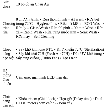
Sức
10 bộ đồ ăn Châu Âu
chứa
8 chương trình: • Rửa thông minh – AI wash • Rửa tiệt
Chương
trùng 72°C – Hygiene Plus • Rửa tiết kiệm – ECO Wash •
trình
Rửa ly – Glass Wash • Rửa 90 phút – 90 min Wash • Rửa
rửa
xả – Rapid Wash • Rửa tráng nước lạnh – Soak Wash •
Rửa máy – Self Cleaning
Chức
• Sấy khô khí nóng PTC • Khử khuẩn 72°C (Sterilization)
năng
• Sấy khí tươi 72H (Fresh Air 72H) • Đèn UV khử trùng •
đặc biệt
Sấy tăng cường (Turbo Fan) • Tạo Ozon
Hệ
thống
Cảm ứng, màn hình LED hiện đại
điều
khiển
Chức
• Khóa trẻ em (Child lock) • Hẹn giờ (Delay time) • Dual
năng
BLDC motor (bơm chính & bơm xả)
tiện ích