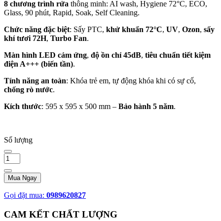
8 chương trình rửa
thông minh: AI wash, Hygiene 72°C, ECO,
Glass, 90 phút, Rapid, Soak, Self Cleaning.
Chức năng đặc biệt
: Sấy PTC,
khử khuẩn 72°C
,
UV
,
Ozon
,
sấy
khí tươi 72H
,
Turbo Fan
.
Màn hình LED cảm ứng
,
độ ồn chỉ 45dB
,
tiêu chuẩn tiết kiệm
điện A+++ (biến tần)
.
Tính năng an toàn
: Khóa trẻ em, tự động khóa khi có sự cố,
chống rò nước
.
Kích thước
: 595 x 595 x 500 mm –
Bảo hành 5 năm
.
Số lượng
Mua Ngay
Gọi đặt mua:
0989620827
CAM KẾT CHẤT LƯỢNG