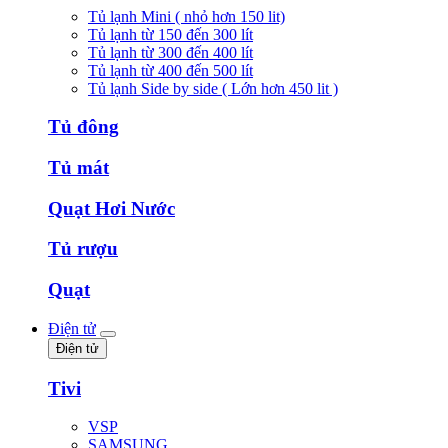
Tủ lạnh Mini ( nhỏ hơn 150 lit)
Tủ lạnh từ 150 đến 300 lít
Tủ lạnh từ 300 đến 400 lít
Tủ lạnh từ 400 đến 500 lít
Tủ lạnh Side by side ( Lớn hơn 450 lit )
Tủ đông
Tủ mát
Quạt Hơi Nước
Tủ rượu
Quạt
Điện tử
Điện tử
Tivi
VSP
SAMSUNG