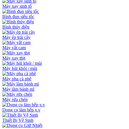
Máy xay sinh tố
Bình đun siêu tốc
Bình thủy điện
Máy ép trái cây
Máy vắt cam
Máy xay thịt
Máy hút khói / mùi
Máy pha cà phê
Máy làm bánh mì
Máy rửa chén
Dụng cụ làm bếp v.v
Thiết Bị Vệ Sinh