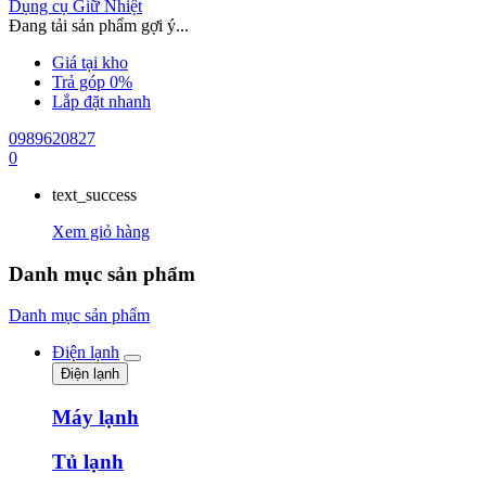
Dụng cụ Giữ Nhiệt
Đang tải sản phẩm gợi ý...
Giá tại kho
Trả góp 0%
Lắp đặt nhanh
0989620827
0
text_success
Xem giỏ hàng
Danh mục sản phẩm
Danh mục sản phẩm
Điện lạnh
Điện lạnh
Máy lạnh
Tủ lạnh