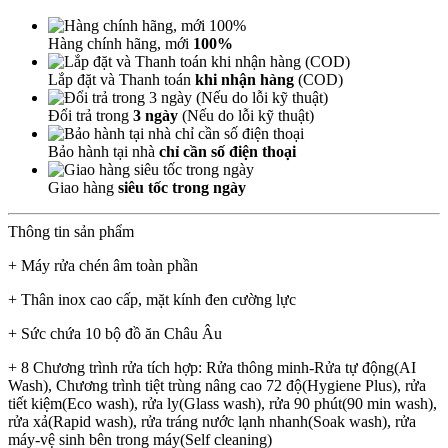
Hàng chính hãng, mới
100%
Lắp đặt và Thanh toán
khi nhận hàng
(COD)
Đổi trả trong
3 ngày
(Nếu do lỗi kỹ thuật)
Bảo hành tại nhà
chỉ cần số điện thoại
Giao hàng
siêu tốc trong ngày
Thông tin sản phẩm
+ Máy rửa chén âm toàn phần
+ Thân inox cao cấp, mặt kính đen cường lực
+ Sức chứa 10 bộ đồ ăn Châu Âu
+ 8 Chương trình rửa tích hợp: Rửa thông minh-Rửa tự động(AI
Wash), Chương trình tiệt trùng nâng cao 72 độ(Hygiene Plus), rửa
tiết kiệm(Eco wash), rửa ly(Glass wash), rửa 90 phút(90 min wash),
rửa xả(Rapid wash), rửa tráng nước lạnh nhanh(Soak wash), rửa
máy-vệ sinh bên trong máy(Self cleaning)