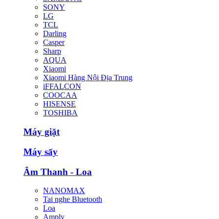
SONY
LG
TCL
Darling
Casper
Sharp
AQUA
Xiaomi
Xiaomi Hàng Nội Địa Trung
iFFALCON
COOCAA
HISENSE
TOSHIBA
Máy giặt
Máy sấy
Âm Thanh - Loa
NANOMAX
Tai nghe Bluetooth
Loa
Amply