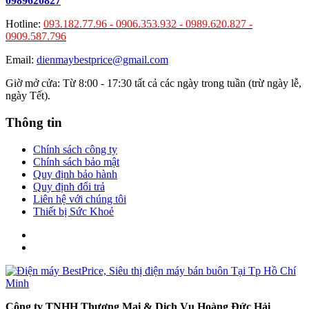
0989620827
Hotline:
093.182.77.96 -
0906.353.932
-
0989.620.827
-
0909.587.796
Email:
dienmaybestprice@gmail.com
Giờ mở cửa: Từ 8:00 - 17:30 tất cả các ngày trong tuần (trừ ngày lễ,
ngày Tết).
Thông tin
Chính sách công ty
Chính sách bảo mật
Quy định bảo hành
Quy định đổi trả
Liên hệ với chúng tôi
Thiết bị Sức Khoẻ
Công ty TNHH Thương Mại & Dịch Vụ Hoàng Đức Hải