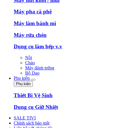
Máy hút khói / mùi
Máy pha cà phê
Máy làm bánh mì
Máy rửa chén
Dụng cụ làm bếp v.v
Nồi
Chảo
Máy đánh trứng
Bộ Dao
Phụ kiện
Phụ kiện
Thiết Bị Vệ Sinh
Dụng cụ Giữ Nhiệt
SALE TIVI
Chính sách bảo mật