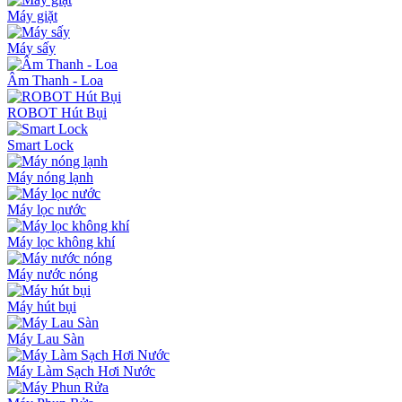
Máy giặt
Máy sấy
Âm Thanh - Loa
ROBOT Hút Bụi
Smart Lock
Máy nóng lạnh
Máy lọc nước
Máy lọc không khí
Máy nước nóng
Máy hút bụi
Máy Lau Sàn
Máy Làm Sạch Hơi Nước