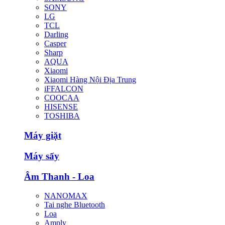
SONY
LG
TCL
Darling
Casper
Sharp
AQUA
Xiaomi
Xiaomi Hàng Nội Địa Trung
iFFALCON
COOCAA
HISENSE
TOSHIBA
Máy giặt
Máy sấy
Âm Thanh - Loa
NANOMAX
Tai nghe Bluetooth
Loa
Amply