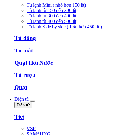
Tủ lạnh Mini ( nhỏ hơn 150 lit)
Tủ lạnh từ 150 đến 300 lít
Tủ lạnh từ 300 đến 400 lít
Tủ lạnh từ 400 đến 500 lít
Tủ lạnh Side by side ( Lớn hơn 450 lit )
Tủ đông
Tủ mát
Quạt Hơi Nước
Tủ rượu
Quạt
Điện tử
Điện tử
Tivi
VSP
SAMSUNG