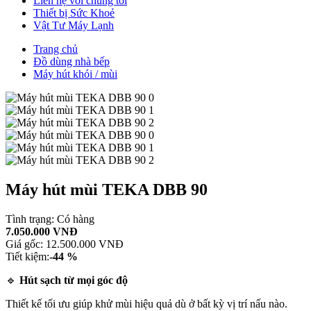
Liên hệ với chúng tôi
Thiết bị Sức Khoẻ
Vật Tư Máy Lạnh
Trang chủ
Đồ dùng nhà bếp
Máy hút khói / mùi
Máy hút mùi TEKA DBB 90
Tình trạng:
Có hàng
7.050.000 VNĐ
Giá gốc:
12.500.000 VNĐ
Tiết kiệm:
-44 %
🔹
Hút sạch từ mọi góc độ
Thiết kế tối ưu giúp khử mùi hiệu quả dù ở bất kỳ vị trí nấu nào.