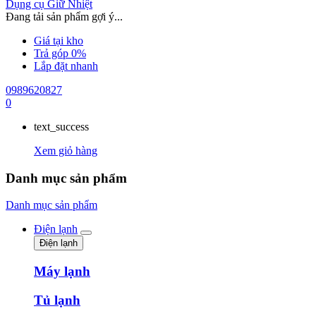
Dụng cụ Giữ Nhiệt
Đang tải sản phẩm gợi ý...
Giá tại kho
Trả góp 0%
Lắp đặt nhanh
0989620827
0
text_success
Xem giỏ hàng
Danh mục sản phẩm
Danh mục sản phẩm
Điện lạnh
Điện lạnh
Máy lạnh
Tủ lạnh