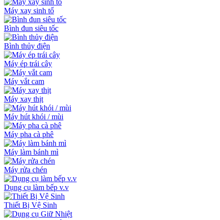
Máy xay sinh tố
Bình đun siêu tốc
Bình thủy điện
Máy ép trái cây
Máy vắt cam
Máy xay thịt
Máy hút khói / mùi
Máy pha cà phê
Máy làm bánh mì
Máy rửa chén
Dụng cụ làm bếp v.v
Thiết Bị Vệ Sinh