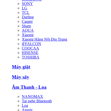
SONY
LG
TCL
Darling
Casper
Sharp
AQUA
Xiaomi
Xiaomi Hàng Nội Địa Trung
iFFALCON
COOCAA
HISENSE
TOSHIBA
Máy giặt
Máy sấy
Âm Thanh - Loa
NANOMAX
Tai nghe Bluetooth
Loa
Amply