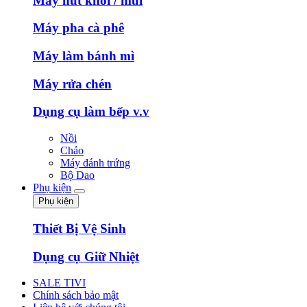
Máy hút khói / mùi
Máy pha cà phê
Máy làm bánh mì
Máy rửa chén
Dụng cụ làm bếp v.v
Nồi
Chảo
Máy đánh trứng
Bộ Dao
Phụ kiện
Phụ kiện
Thiết Bị Vệ Sinh
Dụng cụ Giữ Nhiệt
SALE TIVI
Chính sách bảo mật