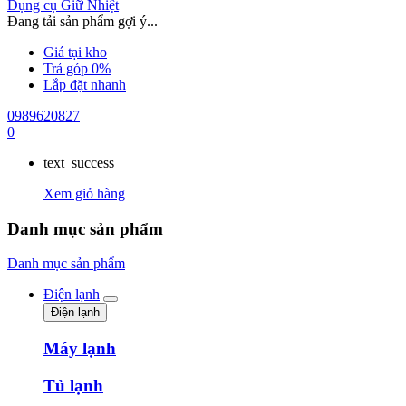
Dụng cụ Giữ Nhiệt
Đang tải sản phẩm gợi ý...
Giá tại kho
Trả góp 0%
Lắp đặt nhanh
0989620827
0
text_success
Xem giỏ hàng
Danh mục sản phẩm
Danh mục sản phẩm
Điện lạnh
Điện lạnh
Máy lạnh
Tủ lạnh