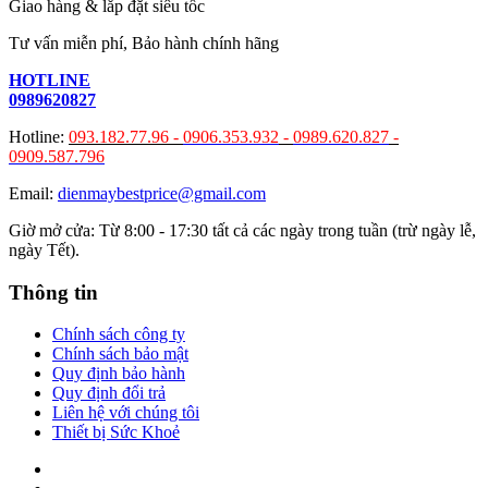
Giao hàng & lắp đặt siêu tốc
Tư vấn miễn phí, Bảo hành chính hãng
HOTLINE
0989620827
Hotline:
093.182.77.96 -
0906.353.932
-
0989.620.827
-
0909.587.796
Email:
dienmaybestprice@gmail.com
Giờ mở cửa: Từ 8:00 - 17:30 tất cả các ngày trong tuần (trừ ngày lễ,
ngày Tết).
Thông tin
Chính sách công ty
Chính sách bảo mật
Quy định bảo hành
Quy định đổi trả
Liên hệ với chúng tôi
Thiết bị Sức Khoẻ