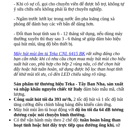
- Khi có sự cố, gọi cho chuyên viên để được hỗ trợ, không tự
ý sửa chữa nếu không phải là thợ chuyên nghiệp.
- Ngâm trước lưới lọc trong nước ấm pha loãng cùng xà
phòng để đánh bay các vết bẩn dễ dàng hơn.
- Đổi than hoạt tính sau 6 - 12 tháng sử dụng, nếu dùng máy
thường xuyên thì thay sau 3 - 6 tháng sẽ giúp đảm bảo hiệu
quả hút mùi, tăng độ bền thiết bị.
Máy hút mùi âm tủ Teka CNL 6415 BK
​ rất xứng đáng cho
bạn cân nhắc khi có nhu cầu chọn mua máy hút mùi cho hiệu
suất hút cao, phù hợp cho bếp 2 vùng nấu, có thể chọn hút
đẩy hoặc hút tuần hoàn, sử dụng được bộ lọc than hoạt tính
để khử mùi tối ưu, có đèn LED chiếu sáng rõ ràng.
Sản phẩm từ thương hiệu Teka - Tây Ban Nha, sản xuất
và nhập khẩu nguyên chiếc từ Italy
đảm bảo mẫu mã, chất
lượng.
Công suất hút tối đa 393 m³/h,
2 tốc độ hút và 1 tốc độ hút
tăng cường điều chỉnh bằng bảng điều khiển cảm ứng.
Máy hút mùi âm tủ hoạt động với
độ ồn tối đa 64 dB tương
đương cuộc nói chuyện bình thường.
Có thể vận hành máy theo 2 chế độ:
tuần hoàn bằng than
hoạt tính hoặc hút đẩy trực tiếp qua đường ống khí,
sử