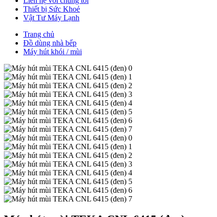
Liên hệ với chúng tôi
Thiết bị Sức Khoẻ
Vật Tư Máy Lạnh
Trang chủ
Đồ dùng nhà bếp
Máy hút khói / mùi