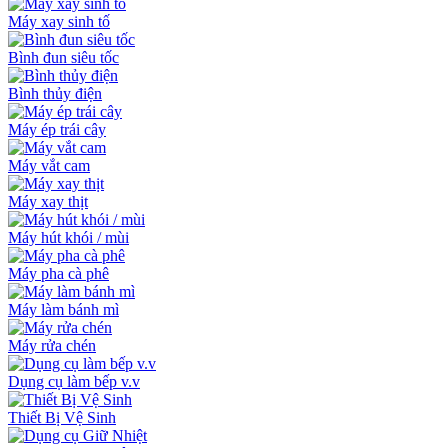
Máy xay sinh tố
Bình đun siêu tốc
Bình thủy điện
Máy ép trái cây
Máy vắt cam
Máy xay thịt
Máy hút khói / mùi
Máy pha cà phê
Máy làm bánh mì
Máy rửa chén
Dụng cụ làm bếp v.v
Thiết Bị Vệ Sinh