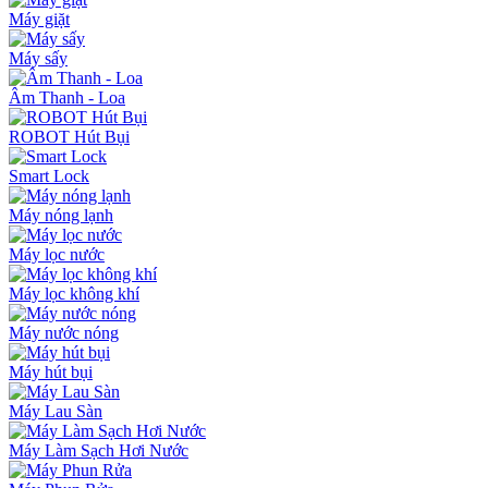
Máy giặt
Máy sấy
Âm Thanh - Loa
ROBOT Hút Bụi
Smart Lock
Máy nóng lạnh
Máy lọc nước
Máy lọc không khí
Máy nước nóng
Máy hút bụi
Máy Lau Sàn
Máy Làm Sạch Hơi Nước