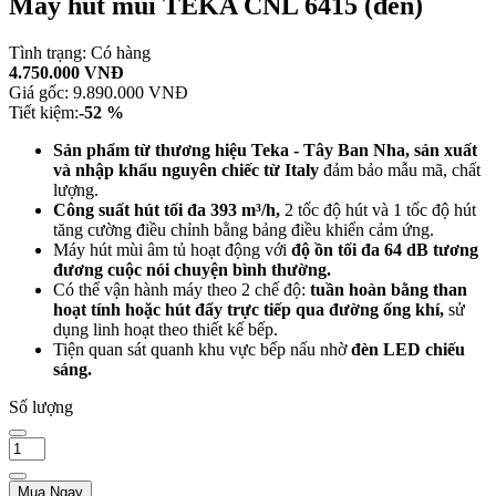
Máy hút mùi TEKA CNL 6415 (đen)
Tình trạng:
Có hàng
4.750.000 VNĐ
Giá gốc:
9.890.000 VNĐ
Tiết kiệm:
-52 %
Sản phẩm từ thương hiệu Teka - Tây Ban Nha, sản xuất
và nhập khẩu nguyên chiếc từ Italy
đảm bảo mẫu mã, chất
lượng.
Công suất hút tối đa 393 m³/h,
2 tốc độ hút và 1 tốc độ hút
tăng cường điều chỉnh bằng bảng điều khiển cảm ứng.
Máy hút mùi âm tủ hoạt động với
độ ồn tối đa 64 dB tương
đương cuộc nói chuyện bình thường.
Có thể vận hành máy theo 2 chế độ:
tuần hoàn bằng than
hoạt tính hoặc hút đẩy trực tiếp qua đường ống khí,
sử
dụng linh hoạt theo thiết kế bếp.
Tiện quan sát quanh khu vực bếp nấu nhờ
đèn LED chiếu
sáng.
Số lượng
Mua Ngay