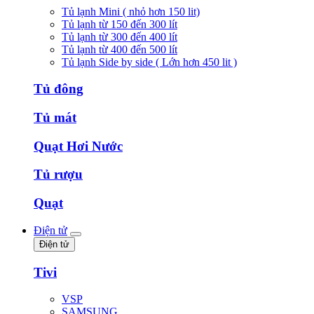
Tủ lạnh Mini ( nhỏ hơn 150 lit)
Tủ lạnh từ 150 đến 300 lít
Tủ lạnh từ 300 đến 400 lít
Tủ lạnh từ 400 đến 500 lít
Tủ lạnh Side by side ( Lớn hơn 450 lit )
Tủ đông
Tủ mát
Quạt Hơi Nước
Tủ rượu
Quạt
Điện tử
Điện tử
Tivi
VSP
SAMSUNG