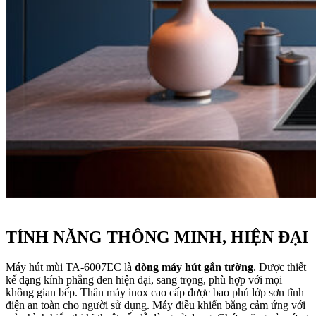
TÍNH NĂNG THÔNG MINH, HIỆN ĐẠI
Máy hút mùi TA-6007EC là
dòng máy hút gắn tường
. Được thiết
kế dạng kính phẳng đen hiện đại, sang trọng, phù hợp với mọi
không gian bếp. Thân máy inox cao cấp được bao phủ lớp sơn tĩnh
điện an toàn cho người sử dụng. Máy điều khiển bằng cảm ứng với