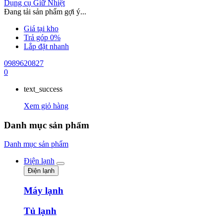
Dụng cụ Giữ Nhiệt
Đang tải sản phẩm gợi ý...
Giá tại kho
Trả góp 0%
Lắp đặt nhanh
0989620827
0
text_success
Xem giỏ hàng
Danh mục sản phẩm
Danh mục sản phẩm
Điện lạnh
Điện lạnh
Máy lạnh
Tủ lạnh