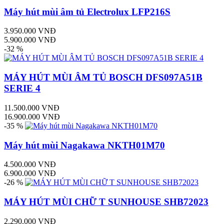
Máy hút mùi âm tủ Electrolux LFP216S
3.950.000 VNĐ
5.900.000 VNĐ
-32 %
MÁY HÚT MÙI ÂM TỦ BOSCH DFS097A51B
SERIE 4
11.500.000 VNĐ
16.900.000 VNĐ
-35 %
Máy hút mùi Nagakawa NKTH01M70
4.500.000 VNĐ
6.900.000 VNĐ
-26 %
MÁY HÚT MÙI CHỮ T SUNHOUSE SHB72023
2.290.000 VNĐ