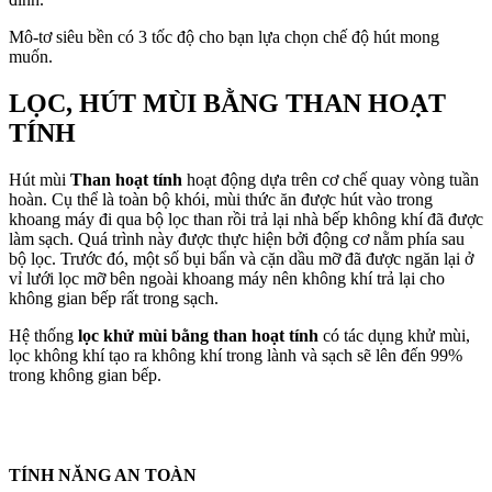
Mô-tơ siêu bền có 3 tốc độ cho bạn lựa chọn chế độ hút mong
muốn.
LỌC, HÚT MÙI BẰNG THAN HOẠT
TÍNH
Hút mùi
Than hoạt tính
hoạt động dựa trên cơ chế quay vòng tuần
hoàn. Cụ thể là toàn bộ khói, mùi thức ăn được hút vào trong
khoang máy đi qua bộ lọc than rồi trả lại nhà bếp không khí đã được
làm sạch. Quá trình này được thực hiện bởi động cơ nằm phía sau
bộ lọc. Trước đó, một số bụi bẩn và cặn dầu mỡ đã được ngăn lại ở
vỉ lưới lọc mỡ bên ngoài khoang máy nên không khí trả lại cho
không gian bếp rất trong sạch.
Hệ thống
lọc khử mùi bằng than hoạt tính
có tác dụng khử mùi,
lọc không khí tạo ra không khí trong lành và sạch sẽ lên đến 99%
trong không gian bếp.
TÍNH NĂNG AN TOÀN