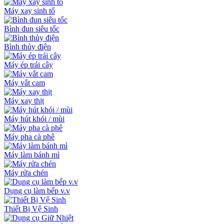
Máy xay sinh tố
Bình đun siêu tốc
Bình thủy điện
Máy ép trái cây
Máy vắt cam
Máy xay thịt
Máy hút khói / mùi
Máy pha cà phê
Máy làm bánh mì
Máy rửa chén
Dụng cụ làm bếp v.v
Thiết Bị Vệ Sinh