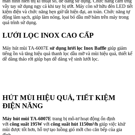
màn hình hiển thị kĩ thuật số, dễ dàng sử dụng. Chức năng cảm ứng
vẫy tay sử dụng ngy cả khi tay bị ướt. Máy còn sở hữu đèn LED tiết
kiệm điện và chức năng hẹn giờ tắt hiện đại, an toàn. Chức năng tự
động làm sạch, giúp làm nóng, lọai bỏ dầu mỡ bám trên máy trong
quá trình sử dụng.
LƯỚI LỌC INOX CAO CẤP
Máy hút mùi TA-6007E
sử dụng lưới lọc Inox Baffle
giúp giảm
tiếng ồn và tăng hiệu quả thanh lọc dầu mỡ và mùi hiệu quả, thiết kế
dễ dàng tháo rời giúp bạn dễ dàng vệ sinh lưới lọc.
HÚT MÙI HIỆU QUẢ, TIẾT KIỆM
ĐIỆN NĂNG
Máy hút mùi TA-6007E
trang bị mô-tơ hoạt động ổn định
với
công suất 195W
với
công suất hút 1150m³/h
giúp việc khử
mùi được tốt hơn, hỗ trợ tạo luồng gió mới cho căn bếp của gia
đình.