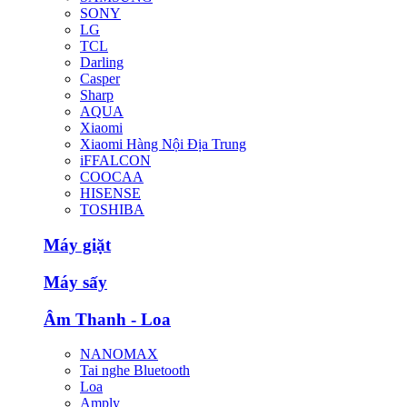
SONY
LG
TCL
Darling
Casper
Sharp
AQUA
Xiaomi
Xiaomi Hàng Nội Địa Trung
iFFALCON
COOCAA
HISENSE
TOSHIBA
Máy giặt
Máy sấy
Âm Thanh - Loa
NANOMAX
Tai nghe Bluetooth
Loa
Amply