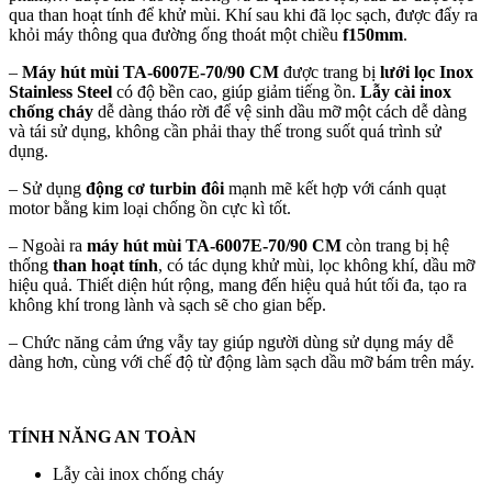
qua than hoạt tính để khử mùi. Khí sau khi đã lọc sạch, được đẩy ra
khỏi máy thông qua đường ống thoát một chiều
f150mm
.
–
Máy hút mùi TA-6007E-70/90 CM
được trang bị
lưới lọc Inox
Stainless Steel
có độ bền cao, giúp giảm tiếng ồn.
Lẫy cài inox
chống cháy
dễ dàng tháo rời để vệ sinh dầu mỡ một cách dễ dàng
và tái sử dụng, không cần phải thay thế trong suốt quá trình sử
dụng.
– Sử dụng
động cơ turbin đôi
mạnh mẽ kết hợp với cánh quạt
motor bằng kim loại chống ồn cực kì tốt.
– Ngoài ra
máy hút mùi TA-6007E-70/90 CM
còn trang bị hệ
thống
than hoạt tính
, có tác dụng khử mùi, lọc không khí, dầu mỡ
hiệu quả. Thiết diện hút rộng, mang đến hiệu quả hút tối đa, tạo ra
không khí trong lành và sạch sẽ cho gian bếp.
– Chức năng cảm ứng vẫy tay giúp người dùng sử dụng máy dễ
dàng hơn, cùng với chế độ từ động làm sạch dầu mỡ bám trên máy.
TÍNH NĂNG AN TOÀN
Lẫy cài inox chống cháy