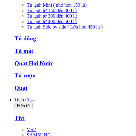
Tủ lạnh Mini ( nhỏ hơn 150 lit)
Tủ lạnh từ 150 đến 300 lít
Tủ lạnh từ 300 đến 400 lít
Tủ lạnh từ 400 đến 500 lít
Tủ lạnh Side by side ( Lớn hơn 450 lit )
Tủ đông
Tủ mát
Quạt Hơi Nước
Tủ rượu
Quạt
Điện tử
Điện tử
Tivi
VSP
SAMSUNG