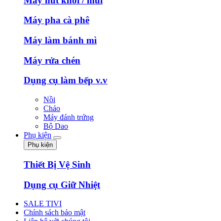
Máy hút khói / mùi
Máy pha cà phê
Máy làm bánh mì
Máy rửa chén
Dụng cụ làm bếp v.v
Nồi
Chảo
Máy đánh trứng
Bộ Dao
Phụ kiện
Phụ kiện
Thiết Bị Vệ Sinh
Dụng cụ Giữ Nhiệt
SALE TIVI
Chính sách bảo mật