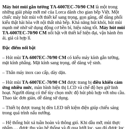
Máy hút mùi gắn tường TA-6007EC-70/90 CM
là một trong
những giải pháp mới mẻ của Lorca dành cho gian bếp Việt. Một
chiếc máy hút mùi với thiết kế sang trọng, gọn gàng, dễ dàng phối
kiểu thật hài hòa với nội thất nhà bếp. Khả năng hút khói, hút mùi
mạnh mẽ nhờ sử dụng động cơ bền bỉ, hiệu năng tốt.
Máy hút mùi
TA-6007EC-70/90 CM
nổi bật với thiết kế hiện đại, vận hành êm
ái, giá cả hợp lí.
Đặc điểm nổi bật
– Hút mùi
TA-6007EC-70/90 CM
có kiểu máy kính gắn tường,
mặt kính phẳng. Mặt kính sang trọng, dễ dàng vệ sinh.
– Thân máy inox cao cấp, dày dặn.
– Hút mùi
TA-6007EC-70/90 CM
được trang bị
điều khiển cảm
ứng nhiều mức
, màn hình hiện thị LCD và chế độ hẹn giờ linh
hoạt. Người dùng có thể tùy chọn mức độ hút phù hợp với nhu cầu.
Thao tác đơn giản, dễ dàng sử dụng.
– Thiết bị được trang bị đèn LED tiết kiệm điện giúp chiếu sáng
trong quá trình nấu nướng.
– Hệ thống hút xả tuần hoàn và thông gió. Khi dầu mỡ, mùi thực
phẩm,… được thu vào hệ thống và đi qua lưới lọc, sau đó được lọc