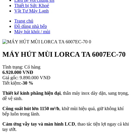
Liên hệ với chúng tôi
Thiết bị Sức Khoẻ
Vật Tư Máy Lạnh
Trang chủ
Đồ dùng nhà bếp
Máy hút khói / mùi
MÁY HÚT MÙI LORCA TA 6007EC-70
Tình trạng:
Có hàng
6.920.000 VNĐ
Giá gốc:
9.890.000 VNĐ
Tiết kiệm:
-30 %
Thiết kế kính phẳng hiện đại
, thân máy inox dày dặn, sang trọng,
dễ vệ sinh.
Công suất hút lớn 1150 m³/h
, khử mùi hiệu quả, giữ không khí
bếp luôn trong lành.
Cảm ứng vẫy tay và màn hình LCD
, thao tác tiện lợi ngay cả khi
tay ướt.