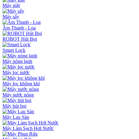
Máy giặt
Máy sấy
Âm Thanh - Loa
ROBOT Hút Bụi
Smart Lock
Máy nóng lạnh
Máy lọc nước
Máy lọc không khí
Máy nước nóng
Máy hút bụi
Máy Lau Sàn
Máy Làm Sạch Hơi Nước