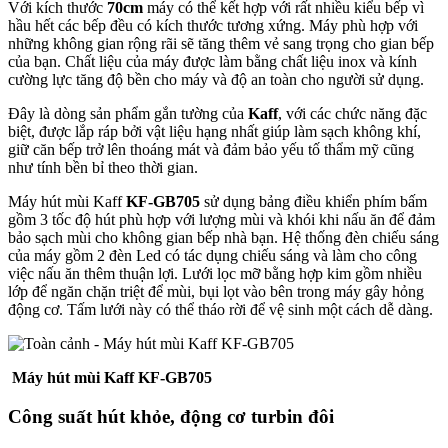
Với kích thước
70cm
máy có thể kết hợp với rất nhiều kiểu bếp vì
hầu hết các bếp đều có kích thước tương xứng. Máy phù hợp với
những không gian rộng rãi sẽ tăng thêm vẻ sang trọng cho gian bếp
của bạn. Chất liệu của máy được làm bằng chất liệu inox và kính
cường lực tăng độ bền cho máy và độ an toàn cho người sử dụng.
Đây là dòng sản phẩm gắn tường của
Kaff
, với các chức năng đặc
biệt, được lắp ráp bởi vật liệu hạng nhất giúp làm sạch không khí,
giữ căn bếp trở lên thoáng mát và đảm bảo yếu tố thẩm mỹ cũng
như tính bền bỉ theo thời gian.
Máy hút mùi Kaff
KF-GB705
sử dụng bảng điều khiển phím bấm
gồm 3 tốc độ hút phù hợp với lượng mùi và khói khi nấu ăn để đảm
bảo sạch mùi cho không gian bếp nhà bạn. Hệ thống đèn chiếu sáng
của máy gồm 2 đèn Led có tác dụng chiếu sáng và làm cho công
việc nấu ăn thêm thuận lợi. Lưới lọc mỡ bằng hợp kim gồm nhiều
lớp để ngăn chặn triệt để mùi, bụi lọt vào bên trong máy gây hỏng
động cơ. Tấm lưới này có thể tháo rời để vệ sinh một cách dễ dàng.
Máy hút mùi Kaff KF-GB705
Công suất hút khỏe, động cơ turbin đôi