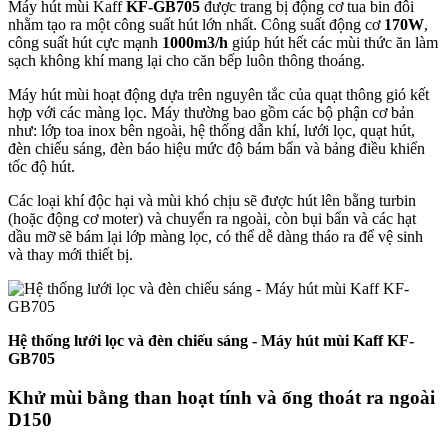
Máy hút mùi Kaff
KF-GB705
được trang bị động cơ tua bin đôi
nhằm tạo ra một công suất hút lớn nhất. Công suất động cơ
170W
,
công suất hút cực mạnh
1000m3/h
giúp hút hết các mùi thức ăn làm
sạch không khí mang lại cho căn bếp luôn thông thoáng.
Máy hút mùi hoạt động dựa trên nguyên tắc của quạt thông gió kết
hợp với các màng lọc. Máy thường bao gồm các bộ phận cơ bản
như: lớp toa inox bên ngoài, hệ thống dẫn khí, lưới lọc, quạt hút,
đèn chiếu sáng, đèn báo hiệu mức độ bám bẩn và bảng điều khiển
tốc độ hút.
Các loại khí độc hại và mùi khó chịu sẽ được hút lên bằng turbin
(hoặc động cơ moter) và chuyển ra ngoài, còn bụi bẩn và các hạt
dầu mỡ sẽ bám lại lớp màng lọc, có thể dễ dàng tháo ra để vệ sinh
và thay mới thiết bị.
Hệ thống lưới lọc và đèn chiếu sáng - Máy hút mùi Kaff KF-
GB705
Khử mùi bằng than hoạt tính và ống thoát ra ngoài
D150