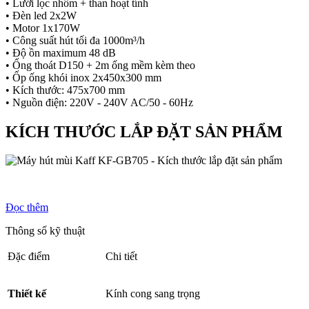
• Lưới lọc nhôm + than hoạt tính
• Đèn led 2x2W
• Motor 1x170W
• Công suất hút tối đa 1000m³/h
• Độ ồn maximum 48 dB
• Ống thoát D150 + 2m ống mềm kèm theo
• Ốp ống khói inox 2x450x300 mm
• Kích thước: 475x700 mm
• Nguồn điện: 220V - 240V AC/50 - 60Hz
KÍCH THƯỚC LẮP ĐẶT SẢN PHẨM
Đọc thêm
Thông số kỹ thuật
Đặc điểm
Chi tiết
Thiết kế
Kính cong sang trọng