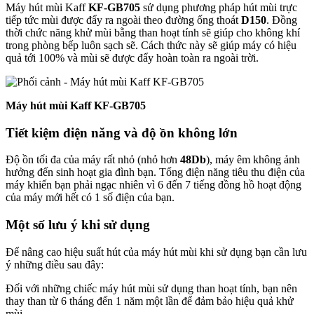
Máy hút mùi Kaff
KF-GB705
sử dụng phương pháp hút mùi trực
tiếp tức mùi được đẩy ra ngoài theo đường ống thoát
D150
. Đồng
thời chức năng khử mùi bằng than hoạt tính sẽ giúp cho không khí
trong phòng bếp luôn sạch sẽ. Cách thức này sẽ giúp máy có hiệu
quả tới 100% và mùi sẽ được đẩy hoàn toàn ra ngoài trời.
Máy hút mùi Kaff KF-GB705
Tiết kiệm điện năng và độ ồn không lớn
Độ ồn tối đa của máy rất nhỏ (nhỏ hơn
48Db
), máy êm không ảnh
hưởng đến sinh hoạt gia đình bạn. Tổng điện năng tiêu thu điện của
máy khiến bạn phải ngạc nhiên vì 6 đến 7 tiếng đồng hồ hoạt động
của máy mới hết có 1 số điện của bạn.
Một số lưu ý khi sử dụng
Để nâng cao hiệu suất hút của máy hút mùi khi sử dụng bạn cần lưu
ý những điều sau đây:
Đối với những chiếc máy hút mùi sử dụng than hoạt tính, bạn nên
thay than từ 6 tháng đến 1 năm một lần để đảm bảo hiệu quả khử
mùi.