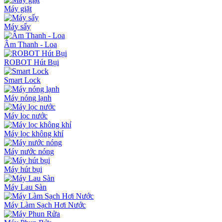
Máy giặt
Máy sấy
Âm Thanh - Loa
ROBOT Hút Bụi
Smart Lock
Máy nóng lạnh
Máy lọc nước
Máy lọc không khí
Máy nước nóng
Máy hút bụi
Máy Lau Sàn
Máy Làm Sạch Hơi Nước