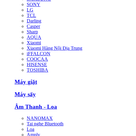
SONY
LG
TCL
Darling
Casper
Sharp
AQUA
Xiaomi
Xiaomi Hàng Nội Địa Trung
iFFALCON
COOCAA
HISENSE
TOSHIBA
Máy giặt
Máy sấy
Âm Thanh - Loa
NANOMAX
Tai nghe Bluetooth
Loa
Amply