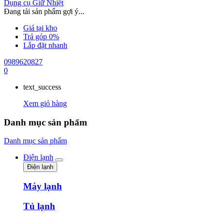
Dụng cụ Giữ Nhiệt
Đang tải sản phẩm gợi ý...
Giá tại kho
Trả góp 0%
Lắp đặt nhanh
0989620827
0
text_success
Xem giỏ hàng
Danh mục sản phẩm
Danh mục sản phẩm
Điện lạnh
Điện lạnh
Máy lạnh
Tủ lạnh