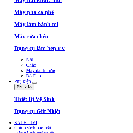
Máy hút khói / mùi
Máy pha cà phê
Máy làm bánh mì
Máy rửa chén
Dụng cụ làm bếp v.v
Nồi
Chảo
Máy đánh trứng
Bộ Dao
Phụ kiện
Phụ kiện
Thiết Bị Vệ Sinh
Dụng cụ Giữ Nhiệt
SALE TIVI
Chính sách bảo mật