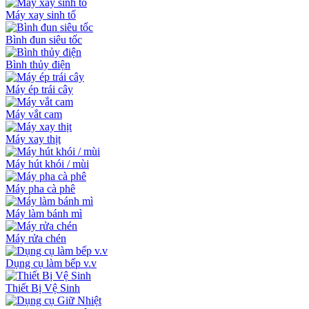
Máy xay sinh tố
Bình đun siêu tốc
Bình thủy điện
Máy ép trái cây
Máy vắt cam
Máy xay thịt
Máy hút khói / mùi
Máy pha cà phê
Máy làm bánh mì
Máy rửa chén
Dụng cụ làm bếp v.v
Thiết Bị Vệ Sinh