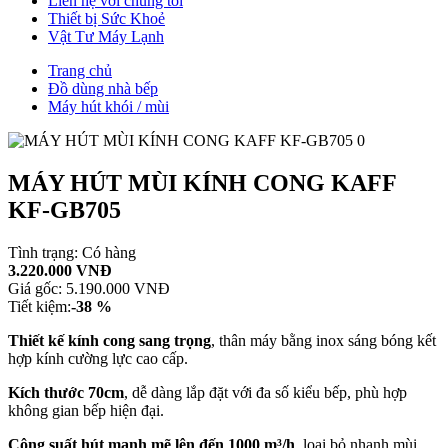
Liên hệ với chúng tôi
Thiết bị Sức Khoẻ
Vật Tư Máy Lạnh
Trang chủ
Đồ dùng nhà bếp
Máy hút khói / mùi
MÁY HÚT MÙI KÍNH CONG KAFF
KF-GB705
Tình trạng:
Có hàng
3.220.000 VNĐ
Giá gốc:
5.190.000 VNĐ
Tiết kiệm:
-38 %
Thiết kế kính cong sang trọng
, thân máy bằng inox sáng bóng kết
hợp kính cường lực cao cấp.
Kích thước 70cm
, dễ dàng lắp đặt với đa số kiểu bếp, phù hợp
không gian bếp hiện đại.
Công suất hút mạnh mẽ lên đến 1000 m³/h
, loại bỏ nhanh mùi