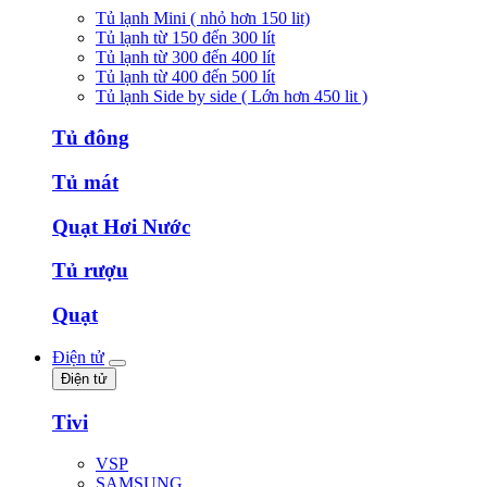
Tủ lạnh Mini ( nhỏ hơn 150 lit)
Tủ lạnh từ 150 đến 300 lít
Tủ lạnh từ 300 đến 400 lít
Tủ lạnh từ 400 đến 500 lít
Tủ lạnh Side by side ( Lớn hơn 450 lit )
Tủ đông
Tủ mát
Quạt Hơi Nước
Tủ rượu
Quạt
Điện tử
Điện tử
Tivi
VSP
SAMSUNG