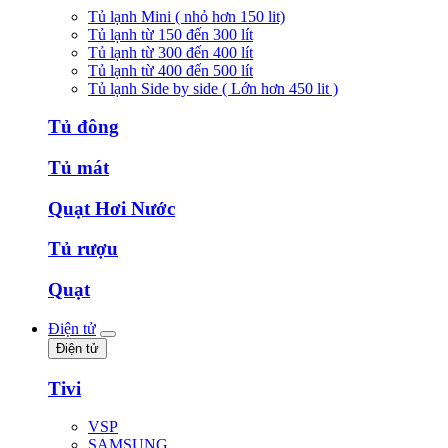
Tủ lạnh Mini ( nhỏ hơn 150 lit)
Tủ lạnh từ 150 đến 300 lít
Tủ lạnh từ 300 đến 400 lít
Tủ lạnh từ 400 đến 500 lít
Tủ lạnh Side by side ( Lớn hơn 450 lit )
Tủ đông
Tủ mát
Quạt Hơi Nước
Tủ rượu
Quạt
Điện tử
Điện tử
Tivi
VSP
SAMSUNG