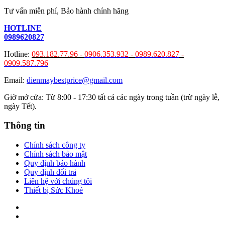
Tư vấn miễn phí, Bảo hành chính hãng
HOTLINE
0989620827
Hotline:
093.182.77.96 -
0906.353.932
-
0989.620.827
-
0909.587.796
Email:
dienmaybestprice@gmail.com
Giờ mở cửa: Từ 8:00 - 17:30 tất cả các ngày trong tuần (trừ ngày lễ,
ngày Tết).
Thông tin
Chính sách công ty
Chính sách bảo mật
Quy định bảo hành
Quy định đổi trả
Liên hệ với chúng tôi
Thiết bị Sức Khoẻ