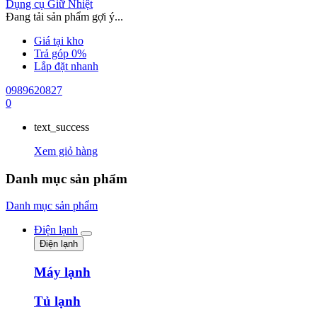
Dụng cụ Giữ Nhiệt
Đang tải sản phẩm gợi ý...
Giá tại kho
Trả góp 0%
Lắp đặt nhanh
0989620827
0
text_success
Xem giỏ hàng
Danh mục sản phẩm
Danh mục sản phẩm
Điện lạnh
Điện lạnh
Máy lạnh
Tủ lạnh