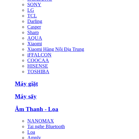
SONY
LG
TCL
Darling
Casper
Sharp
AQUA
Xiaomi
Xiaomi Hàng Nội Địa Trung
iFFALCON
COOCAA
HISENSE
TOSHIBA
Máy giặt
Máy sấy
Âm Thanh - Loa
NANOMAX
Tai nghe Bluetooth
Loa
Amply