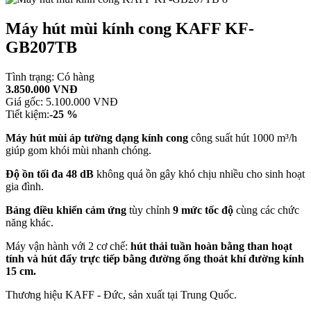
Máy hút mùi kính cong KAFF KF-
GB207TB
Tình trạng:
Có hàng
3.850.000 VNĐ
Giá gốc:
5.100.000 VNĐ
Tiết kiệm:
-25 %
Máy hút mùi áp tường dạng kính cong
công suất hút 1000 m³/h
giúp gom khói mùi nhanh chóng.
Độ ồn tối đa 48 dB
không quá ồn gây khó chịu nhiều cho sinh hoạt
gia đình.
Bảng điều khiển cảm ứng
tùy chỉnh
9 mức tốc độ
cùng các chức
năng khác.
Máy vận hành với 2 cơ chế:
hút thải tuần hoàn bằng than hoạt
tính và hút đẩy trực tiếp bằng đường ống thoát khí đường kính
15 cm.
Thương hiệu KAFF - Đức, sản xuất tại Trung Quốc.