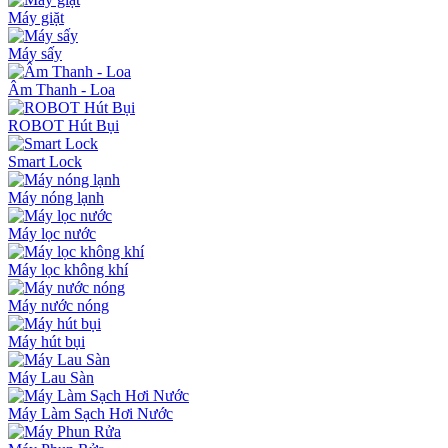
Máy giặt
Máy sấy
Âm Thanh - Loa
ROBOT Hút Bụi
Smart Lock
Máy nóng lạnh
Máy lọc nước
Máy lọc không khí
Máy nước nóng
Máy hút bụi
Máy Lau Sàn
Máy Làm Sạch Hơi Nước