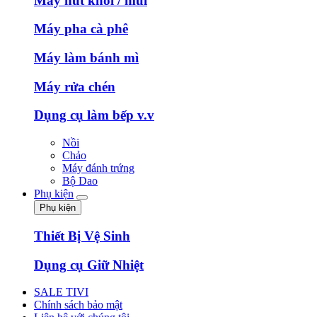
Máy hút khói / mùi
Máy pha cà phê
Máy làm bánh mì
Máy rửa chén
Dụng cụ làm bếp v.v
Nồi
Chảo
Máy đánh trứng
Bộ Dao
Phụ kiện
Phụ kiện
Thiết Bị Vệ Sinh
Dụng cụ Giữ Nhiệt
SALE TIVI
Chính sách bảo mật