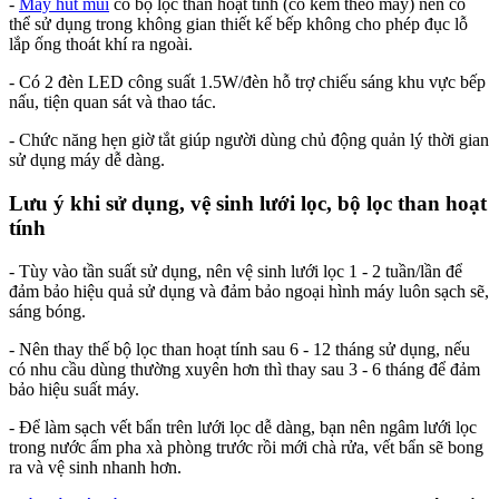
-
Máy hút mùi
có bộ lọc than hoạt tính (có kèm theo máy) nên có
thể sử dụng trong không gian thiết kế bếp không cho phép đục lỗ
lắp ống thoát khí ra ngoài.
- Có 2 đèn LED công suất 1.5W/đèn hỗ trợ chiếu sáng khu vực bếp
nấu, tiện quan sát và thao tác.
- Chức năng hẹn giờ tắt giúp người dùng chủ động quản lý thời gian
sử dụng máy dễ dàng.
Lưu ý khi sử dụng, vệ sinh lưới lọc, bộ lọc than hoạt
tính
- Tùy vào tần suất sử dụng, nên vệ sinh lưới lọc 1 - 2 tuần/lần để
đảm bảo hiệu quả sử dụng và đảm bảo ngoại hình máy luôn sạch sẽ,
sáng bóng.
- Nên thay thế bộ lọc than hoạt tính sau 6 - 12 tháng sử dụng, nếu
có nhu cầu dùng thường xuyên hơn thì thay sau 3 - 6 tháng để đảm
bảo hiệu suất máy.
- Để làm sạch vết bẩn trên lưới lọc dễ dàng, bạn nên ngâm lưới lọc
trong nước ấm pha xà phòng trước rồi mới chà rửa, vết bẩn sẽ bong
ra và vệ sinh nhanh hơn.