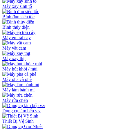
Máy xay sinh tố
Bình đun siêu tốc
Bình thủy điện
Máy ép trái cây
Máy vắt cam
Máy xay thịt
Máy hút khói / mùi
Máy pha cà phê
Máy làm bánh mì
Máy rửa chén
Dụng cụ làm bếp v.v
Thiết Bị Vệ Sinh