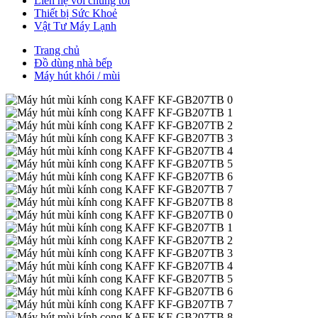
Liên hệ với chúng tôi
Thiết bị Sức Khoẻ
Vật Tư Máy Lạnh
Trang chủ
Đồ dùng nhà bếp
Máy hút khói / mùi