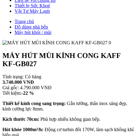
Liên hệ với chúng tôi
Thiết bị Sức Khoẻ
Vật Tư Máy Lạnh
Trang chủ
Đồ dùng nhà bếp
Máy hút khói / mùi
MÁY HÚT MÙI KÍNH CONG KAFF
KF-GB027
Tình trạng:
Có hàng
3.740.000 VNĐ
Giá gốc:
4.790.000 VNĐ
Tiết kiệm:
-22 %
Thiết kế kính cong sang trọng:
Gắn tường, thân inox sáng đẹp,
kính cường lực 8mm.
Kích thước 70cm:
Phù hợp nhiều không gian bếp.
Hút khỏe 1000m³/h:
Động cơ turbin đôi 170W, làm sạch không khí
hiệu quả.