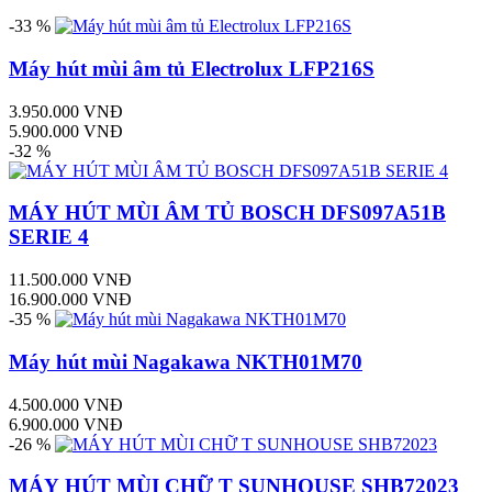
-33 %
Máy hút mùi âm tủ Electrolux LFP216S
3.950.000 VNĐ
5.900.000 VNĐ
-32 %
MÁY HÚT MÙI ÂM TỦ BOSCH DFS097A51B
SERIE 4
11.500.000 VNĐ
16.900.000 VNĐ
-35 %
Máy hút mùi Nagakawa NKTH01M70
4.500.000 VNĐ
6.900.000 VNĐ
-26 %
MÁY HÚT MÙI CHỮ T SUNHOUSE SHB72023