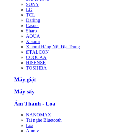
SONY
LG
TCL
Darling
Casper
Sharp
AQUA
Xiaomi
Xiaomi Hàng Nội Địa Trung
iFFALCON
COOCAA
HISENSE
TOSHIBA
Máy giặt
Máy sấy
Âm Thanh - Loa
NANOMAX
Tai nghe Bluetooth
Loa
Amply