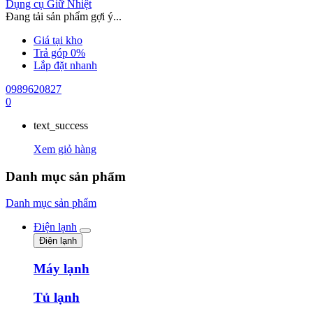
Dụng cụ Giữ Nhiệt
Đang tải sản phẩm gợi ý...
Giá tại kho
Trả góp 0%
Lắp đặt nhanh
0989620827
0
text_success
Xem giỏ hàng
Danh mục sản phẩm
Danh mục sản phẩm
Điện lạnh
Điện lạnh
Máy lạnh
Tủ lạnh