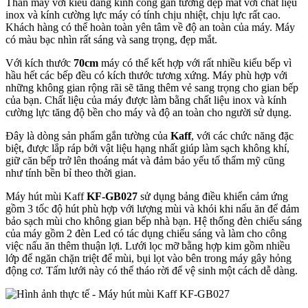
Thân máy với kiểu dáng kính cong gắn tường đẹp mắt với chất liệu
inox và kính cường lực máy có tính chịu nhiệt, chịu lực rất cao.
Khách hàng có thể hoàn toàn yên tâm về độ an toàn của máy. Máy
có màu bạc nhìn rất sáng và sang trọng, đẹp mắt.
Với kích thước
70cm
máy có thể kết hợp với rất nhiều kiểu bếp vì
hầu hết các bếp đều có kích thước tương xứng. Máy phù hợp với
những không gian rộng rãi sẽ tăng thêm vẻ sang trọng cho gian bếp
của bạn. Chất liệu của máy được làm bằng chất liệu inox và kính
cường lực tăng độ bền cho máy và độ an toàn cho người sử dụng.
Đây là dòng sản phẩm gắn tường của
Kaff
, với các chức năng đặc
biệt, được lắp ráp bởi vật liệu hạng nhất giúp làm sạch không khí,
giữ căn bếp trở lên thoáng mát và đảm bảo yếu tố thẩm mỹ cũng
như tính bền bỉ theo thời gian.
Máy hút mùi Kaff
KF-GB027
sử dụng bảng điều khiển cảm ứng
gồm 3 tốc độ hút phù hợp với lượng mùi và khói khi nấu ăn để đảm
bảo sạch mùi cho không gian bếp nhà bạn. Hệ thống đèn chiếu sáng
của máy gồm 2 đèn Led có tác dụng chiếu sáng và làm cho công
việc nấu ăn thêm thuận lợi. Lưới lọc mỡ bằng hợp kim gồm nhiều
lớp để ngăn chặn triệt để mùi, bụi lọt vào bên trong máy gây hỏng
động cơ. Tấm lưới này có thể tháo rời để vệ sinh một cách dễ dàng.