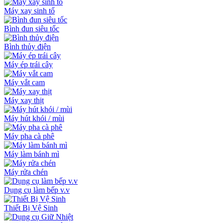
Máy xay sinh tố
Bình đun siêu tốc
Bình thủy điện
Máy ép trái cây
Máy vắt cam
Máy xay thịt
Máy hút khói / mùi
Máy pha cà phê
Máy làm bánh mì
Máy rửa chén
Dụng cụ làm bếp v.v
Thiết Bị Vệ Sinh