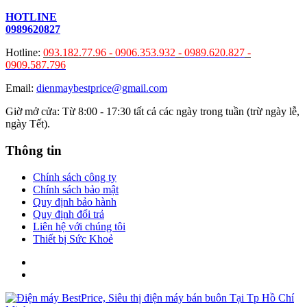
HOTLINE
0989620827
Hotline:
093.182.77.96 -
0906.353.932
-
0989.620.827
-
0909.587.796
Email:
dienmaybestprice@gmail.com
Giờ mở cửa: Từ 8:00 - 17:30 tất cả các ngày trong tuần (trừ ngày lễ,
ngày Tết).
Thông tin
Chính sách công ty
Chính sách bảo mật
Quy định bảo hành
Quy định đổi trả
Liên hệ với chúng tôi
Thiết bị Sức Khoẻ