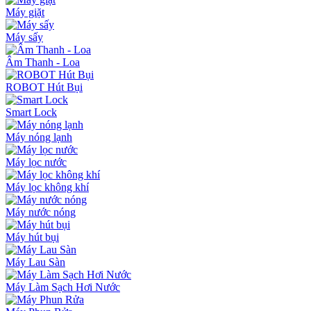
Máy giặt
Máy sấy
Âm Thanh - Loa
ROBOT Hút Bụi
Smart Lock
Máy nóng lạnh
Máy lọc nước
Máy lọc không khí
Máy nước nóng
Máy hút bụi
Máy Lau Sàn
Máy Làm Sạch Hơi Nước