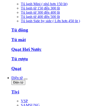
Tủ lạnh Mini ( nhỏ hơn 150 lit)
Tủ lạnh từ 150 đến 300 lít
Tủ lạnh từ 300 đến 400 lít
Tủ lạnh từ 400 đến 500 lít
Tủ lạnh Side by side ( Lớn hơn 450 lit )
Tủ đông
Tủ mát
Quạt Hơi Nước
Tủ rượu
Quạt
Điện tử
Điện tử
Tivi
VSP
SAMSUNG