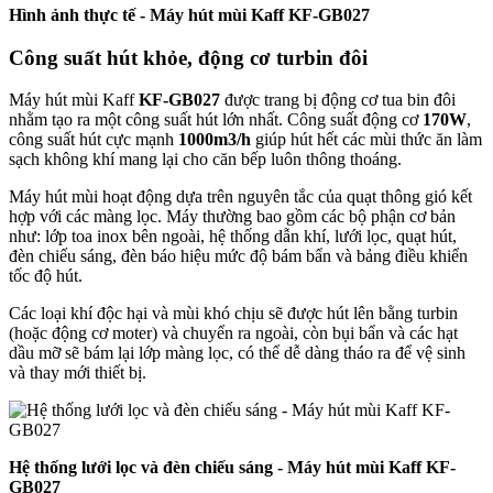
Hình ảnh thực tế - Máy hút mùi Kaff KF-GB027
Công suất hút khỏe, động cơ turbin đôi
Máy hút mùi Kaff
KF-GB027
được trang bị động cơ tua bin đôi
nhằm tạo ra một công suất hút lớn nhất. Công suất động cơ
170W
,
công suất hút cực mạnh
1000m3/h
giúp hút hết các mùi thức ăn làm
sạch không khí mang lại cho căn bếp luôn thông thoáng.
Máy hút mùi hoạt động dựa trên nguyên tắc của quạt thông gió kết
hợp với các màng lọc. Máy thường bao gồm các bộ phận cơ bản
như: lớp toa inox bên ngoài, hệ thống dẫn khí, lưới lọc, quạt hút,
đèn chiếu sáng, đèn báo hiệu mức độ bám bẩn và bảng điều khiển
tốc độ hút.
Các loại khí độc hại và mùi khó chịu sẽ được hút lên bằng turbin
(hoặc động cơ moter) và chuyển ra ngoài, còn bụi bẩn và các hạt
dầu mỡ sẽ bám lại lớp màng lọc, có thể dễ dàng tháo ra để vệ sinh
và thay mới thiết bị.
Hệ thống lưới lọc và đèn chiếu sáng - Máy hút mùi Kaff KF-
GB027