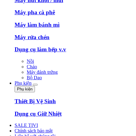
Máy hút khói / mùi
Máy pha cà phê
Máy làm bánh mì
Máy rửa chén
Dụng cụ làm bếp v.v
Nồi
Chảo
Máy đánh trứng
Bộ Dao
Phụ kiện
Phụ kiện
Thiết Bị Vệ Sinh
Dụng cụ Giữ Nhiệt
SALE TIVI
Chính sách bảo mật