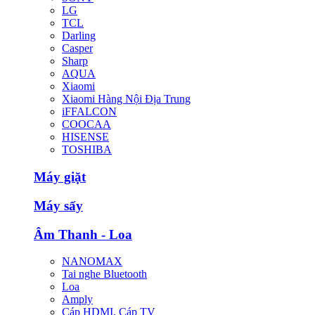
LG
TCL
Darling
Casper
Sharp
AQUA
Xiaomi
Xiaomi Hàng Nội Địa Trung
iFFALCON
COOCAA
HISENSE
TOSHIBA
Máy giặt
Máy sấy
Âm Thanh - Loa
NANOMAX
Tai nghe Bluetooth
Loa
Amply
Cáp HDMI, Cáp TV