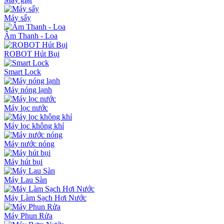
Máy sấy
Âm Thanh - Loa
ROBOT Hút Bụi
Smart Lock
Máy nóng lạnh
Máy lọc nước
Máy lọc không khí
Máy nước nóng
Máy hút bụi
Máy Lau Sàn
Máy Làm Sạch Hơi Nước
Máy Phun Rửa