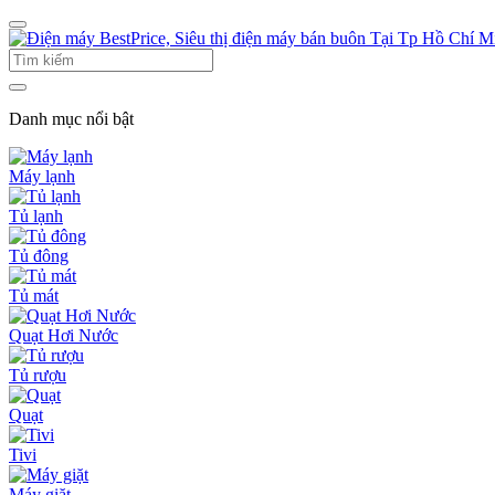
Danh mục nổi bật
Máy lạnh
Tủ lạnh
Tủ đông
Tủ mát
Quạt Hơi Nước
Tủ rượu
Quạt
Tivi
Máy giặt