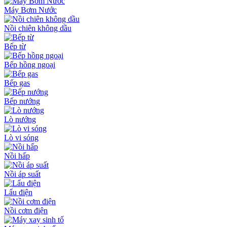
Máy Bơm Nước
Nồi chiên không dầu
Bếp từ
Bếp hồng ngoại
Bếp gas
Bếp nướng
Lò nướng
Lò vi sóng
Nồi hấp
Nồi áp suất
Lẩu điện
Nồi cơm điện