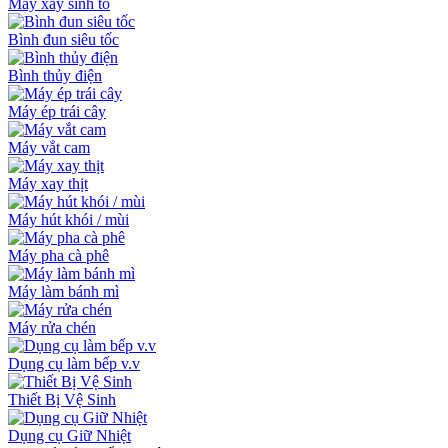
Máy xay sinh tố
Bình đun siêu tốc
Bình thủy điện
Máy ép trái cây
Máy vắt cam
Máy xay thịt
Máy hút khói / mùi
Máy pha cà phê
Máy làm bánh mì
Máy rửa chén
Dụng cụ làm bếp v.v
Thiết Bị Vệ Sinh
Dụng cụ Giữ Nhiệt