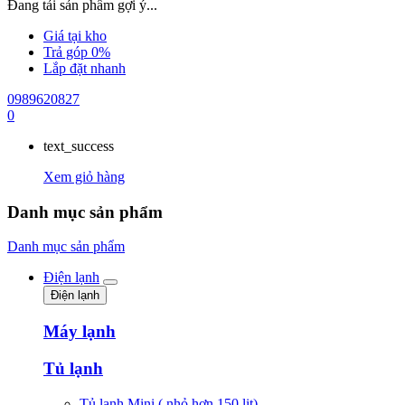
Đang tải sản phẩm gợi ý...
Giá tại kho
Trả góp 0%
Lắp đặt nhanh
0989620827
0
text_success
Xem giỏ hàng
Danh mục sản phẩm
Danh mục sản phẩm
Điện lạnh
Điện lạnh
Máy lạnh
Tủ lạnh
Tủ lạnh Mini ( nhỏ hơn 150 lit)