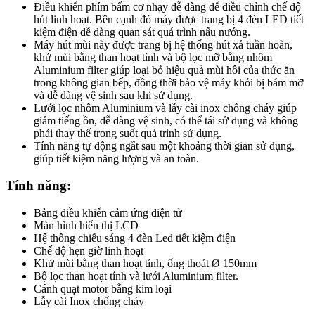
Điều khiển phím bấm cơ nhạy dễ dàng để điều chỉnh chế độ
hút linh hoạt. Bên cạnh đó máy được trang bị 4 đèn LED tiết
kiệm điện dễ dàng quan sát quá trình nấu nướng.
Máy hút mùi này được trang bị hệ thống hút xả tuần hoàn,
khử mùi bằng than hoạt tính và bộ lọc mỡ bằng nhôm
Aluminium filter giúp loại bỏ hiệu quả mùi hôi của thức ăn
trong không gian bếp, đồng thời bảo vệ máy khỏi bị bám mỡ
và dễ dàng vệ sinh sau khi sử dụng.
Lưới lọc nhôm Aluminium và lẫy cài inox chống cháy giúp
giảm tiếng ồn, dễ dàng vệ sinh, có thể tái sử dụng và không
phải thay thế trong suốt quá trình sử dụng.
Tính năng tự động ngắt sau một khoảng thời gian sử dụng,
giúp tiết kiệm năng lượng và an toàn.
Tính năng:
Bảng điều khiển cảm ứng điện tử
Màn hình hiển thị LCD
Hệ thống chiếu sáng 4 đèn Led tiết kiệm điện
Chế độ hẹn giờ linh hoạt
Khử mùi bằng than hoạt tính, ống thoát Ø 150mm
Bộ lọc than hoạt tính và lưới Aluminium filter.
Cánh quạt motor bằng kim loại
Lẫy cài Inox chống cháy