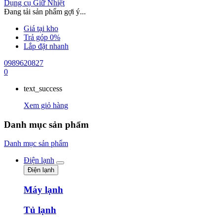
Dụng cụ Giữ Nhiệt
Đang tải sản phẩm gợi ý...
Giá tại kho
Trả góp 0%
Lắp đặt nhanh
0989620827
0
text_success
Xem giỏ hàng
Danh mục sản phẩm
Danh mục sản phẩm
Điện lạnh
Điện lạnh
Máy lạnh
Tủ lạnh