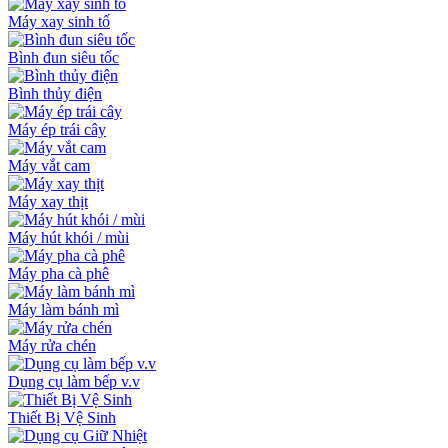
Máy xay sinh tố
Bình đun siêu tốc
Bình thủy điện
Máy ép trái cây
Máy vắt cam
Máy xay thịt
Máy hút khói / mùi
Máy pha cà phê
Máy làm bánh mì
Máy rửa chén
Dụng cụ làm bếp v.v
Thiết Bị Vệ Sinh