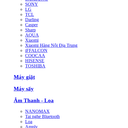
SONY
LG
TCL
Darling
Casper
Sharp
AQUA
Xiaomi
Xiaomi Hàng Nội Địa Trung
iFFALCON
COOCAA
HISENSE
TOSHIBA
Máy giặt
Máy sấy
Âm Thanh - Loa
NANOMAX
Tai nghe Bluetooth
Loa
Amply