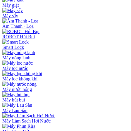
Máy giặt
Máy sấy
Âm Thanh - Loa
ROBOT Hút Bụi
Smart Lock
Máy nóng lạnh
Máy lọc nước
Máy lọc không khí
Máy nước nóng
Máy hút bụi
Máy Lau Sàn
Máy Làm Sạch Hơi Nước