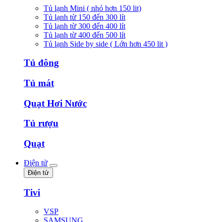
Tủ lạnh Mini ( nhỏ hơn 150 lit)
Tủ lạnh từ 150 đến 300 lít
Tủ lạnh từ 300 đến 400 lít
Tủ lạnh từ 400 đến 500 lít
Tủ lạnh Side by side ( Lớn hơn 450 lit )
Tủ đông
Tủ mát
Quạt Hơi Nước
Tủ rượu
Quạt
Điện tử
Điện tử
Tivi
VSP
SAMSUNG