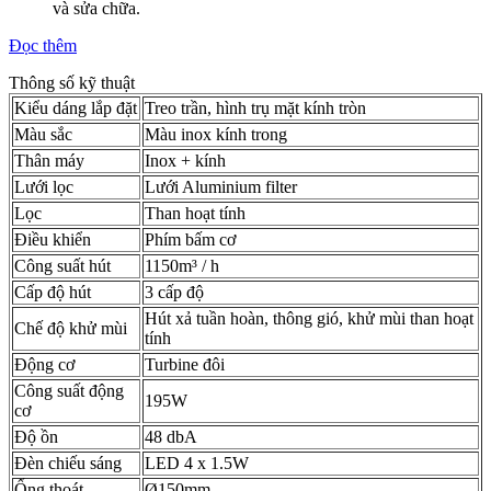
và sửa chữa.
Đọc thêm
Thông số kỹ thuật
Kiểu dáng lắp đặt
Treo trần, hình trụ mặt kính tròn
Màu sắc
Màu inox kính trong
Thân máy
Inox + kính
Lưới lọc
Lưới Aluminium filter
Lọc
Than hoạt tính
Điều khiển
Phím bấm cơ
Công suất hút
1150m³ / h
Cấp độ hút
3 cấp độ
Hút xả tuần hoàn, thông gió, khử mùi than hoạt
Chế độ khử mùi
tính
Động cơ
Turbine đôi
Công suất động
195W
cơ
Độ ồn
48 dbA
Đèn chiếu sáng
LED 4 x 1.5W
Ống thoát
Ø150mm