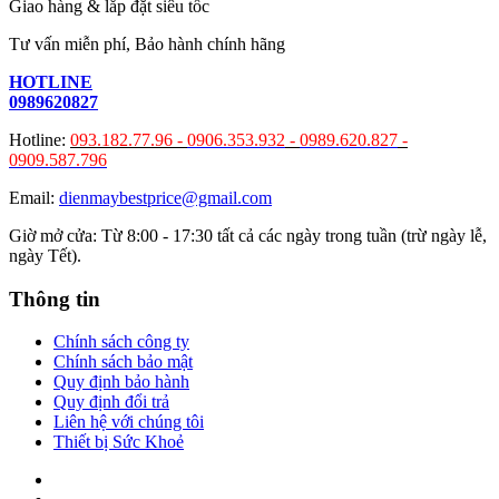
Giao hàng & lắp đặt siêu tốc
Tư vấn miễn phí, Bảo hành chính hãng
HOTLINE
0989620827
Hotline:
093.182.77.96 -
0906.353.932
-
0989.620.827
-
0909.587.796
Email:
dienmaybestprice@gmail.com
Giờ mở cửa: Từ 8:00 - 17:30 tất cả các ngày trong tuần (trừ ngày lễ,
ngày Tết).
Thông tin
Chính sách công ty
Chính sách bảo mật
Quy định bảo hành
Quy định đổi trả
Liên hệ với chúng tôi
Thiết bị Sức Khoẻ