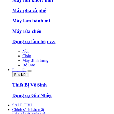
Máy hút khói / mùi
Máy pha cà phê
Máy làm bánh mì
Máy rửa chén
Dụng cụ làm bếp v.v
Nồi
Chảo
Máy đánh trứng
Bộ Dao
Phụ kiện
Phụ kiện
Thiết Bị Vệ Sinh
Dụng cụ Giữ Nhiệt
SALE TIVI
Chính sách bảo mật