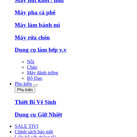
Máy hút khói / mùi
Máy pha cà phê
Máy làm bánh mì
Máy rửa chén
Dụng cụ làm bếp v.v
Nồi
Chảo
Máy đánh trứng
Bộ Dao
Phụ kiện
Phụ kiện
Thiết Bị Vệ Sinh
Dụng cụ Giữ Nhiệt
SALE TIVI
Chính sách bảo mật