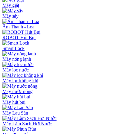
Máy giặt
Máy sấy
Âm Thanh - Loa
ROBOT Hút Bụi
Smart Lock
Máy nóng lạnh
Máy lọc nước
Máy lọc không khí
Máy nước nóng
Máy hút bụi
Máy Lau Sàn
Máy Làm Sạch Hơi Nước