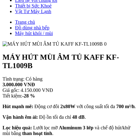
Liên hệ với chúng tôi
Thiết bị Sức Khoẻ
Vật Tư Máy Lạnh
Trang chủ
Đồ dùng nhà bếp
Máy hút khói / mùi
MÁY HÚT MÙI ÂM TỦ KAFF KF-
TL1009B
Tình trạng:
Có hàng
3.000.000 VNĐ
Giá gốc:
4.150.000 VNĐ
Tiết kiệm:
-28 %
Hút mạnh mẽ:
Động cơ đôi
2x80W
với công suất tối đa
700 m³/h
.
Vận hành êm ái:
Độ ồn tối đa chỉ
48 dB
.
Lọc hiệu quả:
Lưới lọc mỡ
Aluminum 3 lớp
và chế độ hút/khử
mùi bằng
than hoạt tính
.