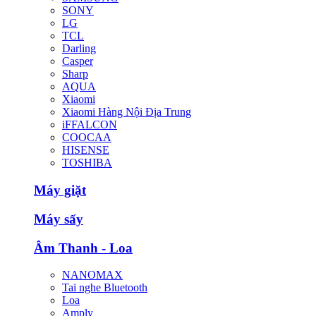
SONY
LG
TCL
Darling
Casper
Sharp
AQUA
Xiaomi
Xiaomi Hàng Nội Địa Trung
iFFALCON
COOCAA
HISENSE
TOSHIBA
Máy giặt
Máy sấy
Âm Thanh - Loa
NANOMAX
Tai nghe Bluetooth
Loa
Amply