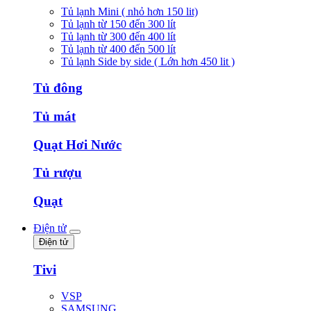
Tủ lạnh Mini ( nhỏ hơn 150 lit)
Tủ lạnh từ 150 đến 300 lít
Tủ lạnh từ 300 đến 400 lít
Tủ lạnh từ 400 đến 500 lít
Tủ lạnh Side by side ( Lớn hơn 450 lit )
Tủ đông
Tủ mát
Quạt Hơi Nước
Tủ rượu
Quạt
Điện tử
Điện tử
Tivi
VSP
SAMSUNG