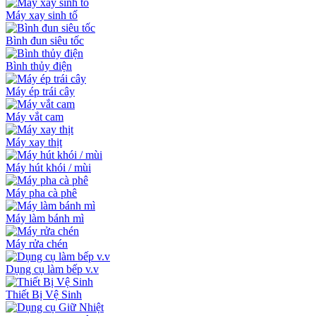
Máy xay sinh tố
Bình đun siêu tốc
Bình thủy điện
Máy ép trái cây
Máy vắt cam
Máy xay thịt
Máy hút khói / mùi
Máy pha cà phê
Máy làm bánh mì
Máy rửa chén
Dụng cụ làm bếp v.v
Thiết Bị Vệ Sinh