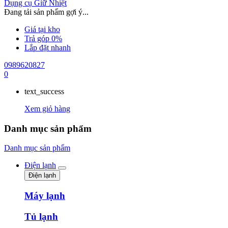
Dụng cụ Giữ Nhiệt
Đang tải sản phẩm gợi ý...
Giá tại kho
Trả góp 0%
Lắp đặt nhanh
0989620827
0
text_success
Xem giỏ hàng
Danh mục sản phẩm
Danh mục sản phẩm
Điện lạnh
Điện lạnh
Máy lạnh
Tủ lạnh