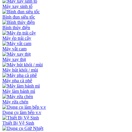
Máy xay sinh tố
Bình đun siêu tốc
Bình thủy điện
Máy ép trái cây
Máy vắt cam
Máy xay thịt
Máy hút khói / mùi
Máy pha cà phê
Máy làm bánh mì
Máy rửa chén
Dụng cụ làm bếp v.v
Thiết Bị Vệ Sinh