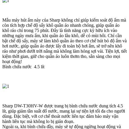
Mẫu máy hút ẩm này của Sharp không chỉ giúp kiểm soát độ ẩm mà
còn tích hợp chế độ sấy khô quần áo nhanh chóng, giúp quần áo
khô ráo chỉ trong 75 phút. Đây là tính năng cực kỳ hữu ích vào
những ngày mưa ẩm, khi quần áo lâu khô, dễ có mùi hôi. Chỉ cần
bật chế độ sấy, máy sẽ làm khô quần áo theo cơ chế hút bỏ độ ẩm và
hơi nước, giúp quần áo được lấy đi toàn bộ hơi ẩm, sẽ trở nên khô
ráo như phơi dưới trời nắng mà không làm hỏng sợi vải. Tiện lợi, tiết
kiệm thời gian, giữ cho quần áo luôn thơm tho, sẵn sàng cho mọi
hoạt động!
Bình chứa nước 4.5 lít
Sharp DW-T30HV-W được trang bị bình chứa nước dung tích 4.5
lít, giúp giảm tần suất đổ nước, mang lại sự tiện lợi tối đa cho người
dùng. Đặc biệt, với cơ chế thoát nước liên tục đảm bảo máy vận
hành liên tục mà không lo bị gián đoạn.
Ngoài ra, khi bình chứa đầy, máy sẽ tự động ngừng hoạt động và