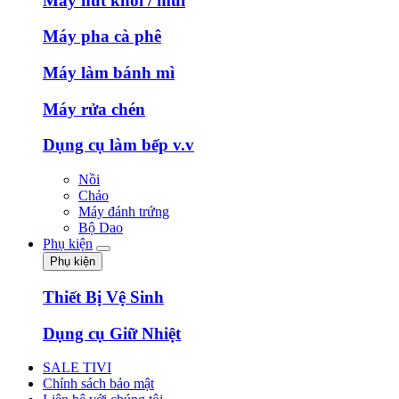
Máy hút khói / mùi
Máy pha cà phê
Máy làm bánh mì
Máy rửa chén
Dụng cụ làm bếp v.v
Nồi
Chảo
Máy đánh trứng
Bộ Dao
Phụ kiện
Phụ kiện
Thiết Bị Vệ Sinh
Dụng cụ Giữ Nhiệt
SALE TIVI
Chính sách bảo mật