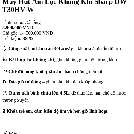
Máy Hút Ẩm Lọc Không Khí Sharp DW-
T30HV-W
Tình trạng:
Có hàng
8.990.000 VNĐ
Giá gốc:
14.500.000 VNĐ
Tiết kiệm:
-38 %
💧
Công suất hút ẩm cao 30L/ngày
– kiểm soát độ ẩm tối ưu
🌬️
Kết hợp lọc không khí
, giúp không gian luôn trong lành
👕
Chế độ hong khô quần áo
nhanh chóng, tiện lợi
🔄
Đảo gió tự động
– phân phối khí đều khắp phòng
📦
Dung tích bình chứa lớn 4.5L
, dễ tháo lắp, hạn chế đổ nước
thường xuyên
🔒
Khóa trẻ em, cảm biến độ ẩm và hẹn giờ linh hoạt
Số lượng