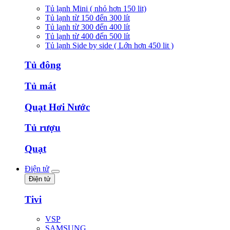
Tủ lạnh Mini ( nhỏ hơn 150 lit)
Tủ lạnh từ 150 đến 300 lít
Tủ lạnh từ 300 đến 400 lít
Tủ lạnh từ 400 đến 500 lít
Tủ lạnh Side by side ( Lớn hơn 450 lit )
Tủ đông
Tủ mát
Quạt Hơi Nước
Tủ rượu
Quạt
Điện tử
Điện tử
Tivi
VSP
SAMSUNG