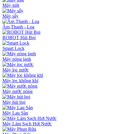
Máy giặt
Máy sấy
Âm Thanh - Loa
ROBOT Hút Bụi
Smart Lock
Máy nóng lạnh
Máy lọc nước
Máy lọc không khí
Máy nước nóng
Máy hút bụi
Máy Lau Sàn
Máy Làm Sạch Hơi Nước