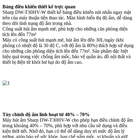
Bảng điều khiển thiết kế trực quan
Sharp DW-T30HV-W thiết kế bảng điều khiển nút nhấn ngay mặt
trên của máy thuận tiện thao tác. Màn hình hiển thị độ ẩm, dễ dàng
theo dõi tình trạng độ ẩm trong nhà.
Công suất hút ẩm mạnh mẽ, phù hợp cho những căn phòng diện
tích lên đến 77m²
Máy có công suất hút mạnh mẽ, hút ẩm lên đến 30L/ngày (khi
phòng có nhiệt độ là 30 độ C, với độ ẩm là 80%) thích hợp sử dụng
cho những căn phòng diện tích lên đến 77m². Sản phẩm đặc biệt
hiệu quả trong việc chống ẩm mốc, bảo vệ quần áo, đồ nội thất và
thiết bị điện tử khỏi hư hại do độ ẩm cao.
Tùy chỉnh độ ẩm linh hoạt từ 40% – 70%
Máy hút ẩm Sharp DW-T30HV-W cho phép bạn điều chỉnh độ ẩm
trong khoảng 40% – 70%, phù hợp với nhu cầu sử dụng và điều
kiện thời tiết. Nhờ đó, bạn có thể dễ dàng duy trì mức độ ẩm lý
tưởng, giúp bảo vệ sức khỏe, hạn chế nấm mốc, vi khuẩn và giữ