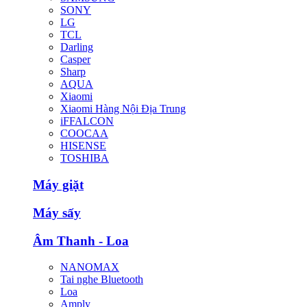
SONY
LG
TCL
Darling
Casper
Sharp
AQUA
Xiaomi
Xiaomi Hàng Nội Địa Trung
iFFALCON
COOCAA
HISENSE
TOSHIBA
Máy giặt
Máy sấy
Âm Thanh - Loa
NANOMAX
Tai nghe Bluetooth
Loa
Amply