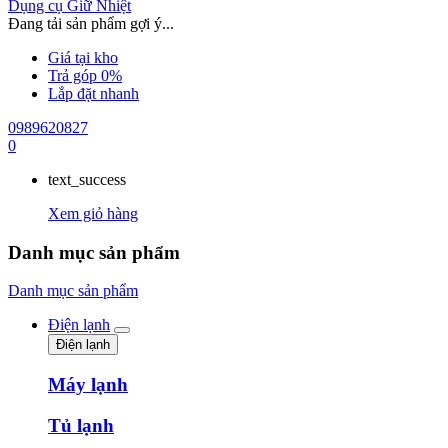
Dụng cụ Giữ Nhiệt
Đang tải sản phẩm gợi ý...
Giá tại kho
Trả góp 0%
Lắp đặt nhanh
0989620827
0
text_success
Xem giỏ hàng
Danh mục sản phẩm
Danh mục sản phẩm
Điện lạnh
Điện lạnh
Máy lạnh
Tủ lạnh