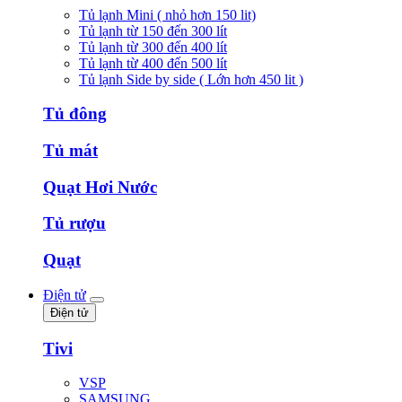
Tủ lạnh Mini ( nhỏ hơn 150 lit)
Tủ lạnh từ 150 đến 300 lít
Tủ lạnh từ 300 đến 400 lít
Tủ lạnh từ 400 đến 500 lít
Tủ lạnh Side by side ( Lớn hơn 450 lit )
Tủ đông
Tủ mát
Quạt Hơi Nước
Tủ rượu
Quạt
Điện tử
Điện tử
Tivi
VSP
SAMSUNG