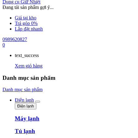
Dụng cụ Giữ Nhiệt
Đang tải sản phẩm gợi ý...
Giá tại kho
Trả góp 0%
Lắp đặt nhanh
0989620827
0
text_success
Xem giỏ hàng
Danh mục sản phẩm
Danh mục sản phẩm
Điện lạnh
Điện lạnh
Máy lạnh
Tủ lạnh