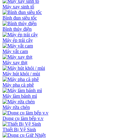
Máy xay sinh tố
Bình đun siêu tốc
Bình thủy điện
Máy ép trái cây
Máy vắt cam
Máy xay thịt
Máy hút khói / mùi
Máy pha cà phê
Máy làm bánh mì
Máy rửa chén
Dụng cụ làm bếp v.v
Thiết Bị Vệ Sinh