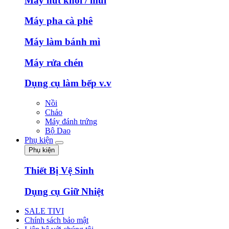
Máy hút khói / mùi
Máy pha cà phê
Máy làm bánh mì
Máy rửa chén
Dụng cụ làm bếp v.v
Nồi
Chảo
Máy đánh trứng
Bộ Dao
Phụ kiện
Phụ kiện
Thiết Bị Vệ Sinh
Dụng cụ Giữ Nhiệt
SALE TIVI
Chính sách bảo mật