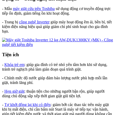
- Mẫu
máy giặt cửa trên Toshiba
sử dụng động cơ truyền động trực
tiếp ổn định, giảm tiếng ồn khi hoạt động.
- Trang bị
công nghệ Inverter
giúp máy hoạt động êm ái, bền bỉ, tiết
kiệm điện năng hiệu quả giúp giảm chi phí sinh hoạt cho gia đình
bạn.
Tiện ích
-
Khóa trẻ em
: giúp gia đình có trẻ nhỏ yên tâm hơn khi sử dụng,
tránh trẻ nghịch phá làm gián đoạn quá trình giặt.
- Chỉnh mức độ nước giúp đảm bảo lượng nước phù hợp mỗi lần
giặt, tránh lãng phí.
-
Hẹn giờ giặt
: thuận tiện cho những người bận rộn, giúp người
dùng chủ động sắp xếp thời gian giặt giũ tiện lợi.
-
Tự khởi động lại khi có điện
: giảm bớt các thao tác trên máy giặt
khi bị mất điện, chỉ cần bấm nút Start là máy sẽ tiếp tục vận hành,
giúp tiết kiệm điện nước và thời gian giặt mà người dùng không cần