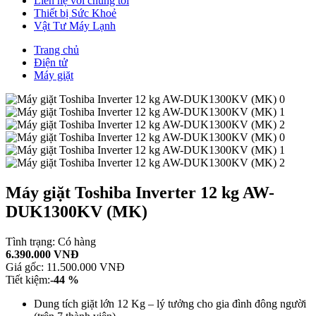
Liên hệ với chúng tôi
Thiết bị Sức Khoẻ
Vật Tư Máy Lạnh
Trang chủ
Điện tử
Máy giặt
Máy giặt Toshiba Inverter 12 kg AW-
DUK1300KV (MK)
Tình trạng:
Có hàng
6.390.000 VNĐ
Giá gốc:
11.500.000 VNĐ
Tiết kiệm:
-44 %
Dung tích giặt lớn 12 Kg – lý tưởng cho gia đình đông người