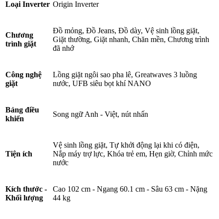
Loại Inverter
Origin Inverter
Đồ mỏng, Đồ Jeans, Đồ dày, Vệ sinh lồng giặt,
Chương
Giặt thường, Giặt nhanh, Chăn mền, Chương trình
trình giặt
đã nhớ
Công nghệ
Lồng giặt ngôi sao pha lê, Greatwaves 3 luồng
giặt
nước, UFB siêu bọt khí NANO
Bảng điều
Song ngữ Anh - Việt, nút nhấn
khiển
Vệ sinh lồng giặt, Tự khởi động lại khi có điện,
Tiện ích
Nắp máy trợ lực, Khóa trẻ em, Hẹn giờ, Chỉnh mức
nước
Kích thước -
Cao 102 cm - Ngang 60.1 cm - Sâu 63 cm - Nặng
Khối lượng
44 kg