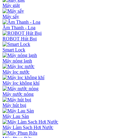
Máy giặt
Máy sấy
Âm Thanh - Loa
ROBOT Hút Bụi
Smart Lock
Máy nóng lạnh
Máy lọc nước
Máy lọc không khí
Máy nước nóng
Máy hút bụi
Máy Lau Sàn
Máy Làm Sạch Hơi Nước