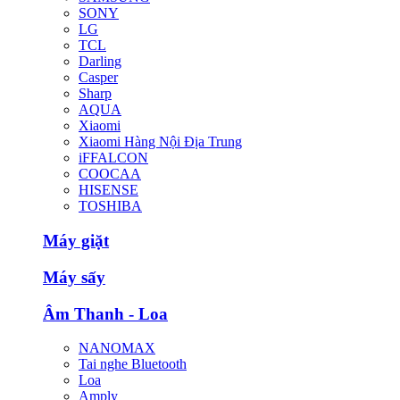
SONY
LG
TCL
Darling
Casper
Sharp
AQUA
Xiaomi
Xiaomi Hàng Nội Địa Trung
iFFALCON
COOCAA
HISENSE
TOSHIBA
Máy giặt
Máy sấy
Âm Thanh - Loa
NANOMAX
Tai nghe Bluetooth
Loa
Amply