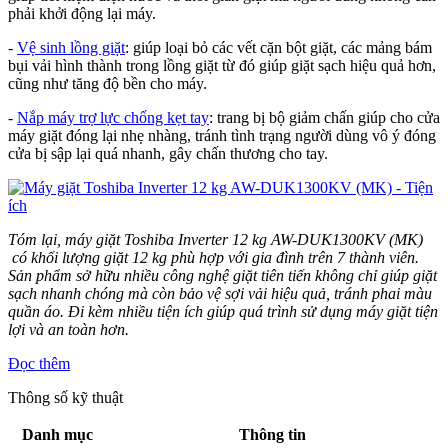
phải khởi động lại máy.
-
Vệ sinh lồng giặt
: giúp loại bỏ các vết cặn bột giặt, các mảng bám
bụi vải hình thành trong lồng giặt từ đó giúp giặt sạch hiệu quả hơn,
cũng như tăng độ bền cho máy.
-
Nắp máy trợ lực chống kẹt tay
: trang bị bộ giảm chấn giúp cho cửa
máy giặt đóng lại nhẹ nhàng, tránh tình trạng người dùng vô ý đóng
cửa bị sập lại quá nhanh, gây chấn thương cho tay.
Tóm lại, máy giặt Toshiba Inverter 12 kg AW-DUK1300KV
(MK)​
có khối lượng giặt 12 kg phù hợp với gia đình trên 7 thành viên.
Sản phẩm sở hữu nhiều công nghệ giặt tiên tiến không chỉ giúp giặt
sạch nhanh chóng mà còn bảo vệ sợi vải hiệu quả, tránh phai màu
quần áo. Đi kèm nhiều tiện ích giúp quá trình sử dụng máy giặt tiện
lợi và an toàn hơn.
Đọc thêm
Thông số kỹ thuật
Danh mục
Thông tin