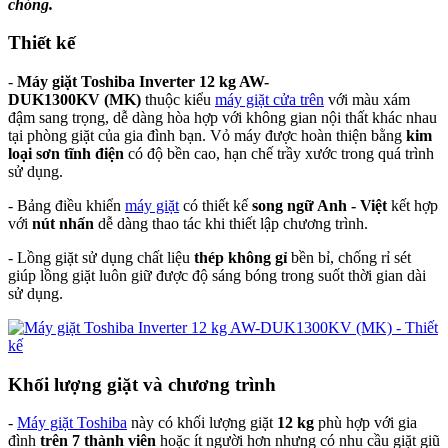
chóng.
Thiết kế
-
Máy giặt Toshiba Inverter 12 kg AW-
DUK1300KV
(MK)
thuộc kiểu
máy giặt cửa trên
với màu xám
đậm sang trọng, dễ dàng hòa hợp với không gian nội thất khác nhau
tại phòng giặt của gia đình bạn. Vỏ máy được hoàn thiện bằng
kim
loại sơn tĩnh điện
có độ bền cao, hạn chế trầy xước trong quá trình
sử dụng.
- Bảng điều khiển
máy giặt
có thiết kế
song ngữ Anh - Việt
kết hợp
với
nút nhấn
dễ dàng thao tác khi thiết lập chương trình.
- Lồng giặt sử dụng chất liệu
thép không gỉ
bền bỉ, chống rỉ sét
giúp lồng giặt luôn giữ được độ sáng bóng trong suốt thời gian dài
sử dụng.
Khối lượng giặt và chương trình
-
Máy giặt Toshiba
này có khối lượng giặt
12 kg
phù hợp với gia
đình
trên 7 thành viên
hoặc ít người hơn nhưng có nhu cầu giặt giũ