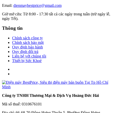
Email:
dienmaybestprice@gmail.com
Giờ mở cửa: Từ 8:00 - 17:30 tất cả các ngày trong tuần (trừ ngày lễ,
ngày Tết).
Thông tin
Chính sách công ty
Chính sách bảo mật
Quy định bảo hành
Quy định đổi trả
Liên hệ với chúng tôi
Thiết bị Sức Khoẻ
Công ty TNHH Thương Mại & Dịch Vụ Hoàng Đức Hải
Mã số thuế: 0310676101
Địa chỉ: 66-68-70 Đông Hưng Thuận 5, Phường Đông Hưng