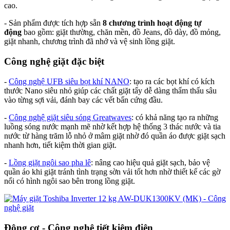
cao.
- Sản phẩm được tích hợp sẵn
8 chương trình hoạt động tự
động
bao gồm: giặt thường, chăn mền, đồ Jeans, đồ dày, đồ mỏng,
giặt nhanh, chương trình đã nhớ và vệ sinh lồng giặt.
Công nghệ giặt đặc biệt
-
Công nghệ UFB siêu bọt khí NANO
: tạo ra các bọt khí có kích
thước Nano siêu nhỏ giúp các chất giặt tẩy dễ dàng thẩm thấu sâu
vào từng sợi vải, đánh bay các vết bẩn cứng đầu.
-
Công nghệ giặt siêu sóng Greatwaves
: có khả năng tạo ra những
luồng sóng nước mạnh mẽ nhờ kết hợp hệ thống 3 thác nước và tia
nước từ hàng trăm lỗ nhỏ ở mâm giặt nhờ đó quần áo được giặt sạch
nhanh hơn, tiết kiệm thời gian giặt.
-
Lồng giặt ngôi sao pha lê
: nâng cao hiệu quả giặt sạch, bảo vệ
quần áo khi giặt tránh tình trạng sờn vải tốt hơn nhờ thiết kế các gờ
nổi có hình ngôi sao bên trong lồng giặt.
Động cơ - Công nghệ tiết kiệm điện