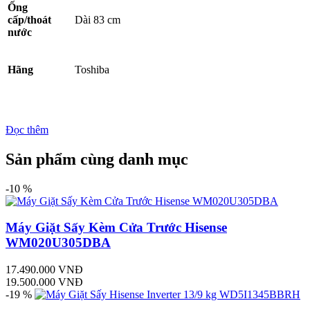
Ống
cấp/thoát
Dài 83 cm
nước
Hãng
Toshiba
Đọc thêm
Sản phẩm cùng danh mục
-10 %
Máy Giặt Sấy Kèm Cửa Trước Hisense
WM020U305DBA
17.490.000 VNĐ
19.500.000 VNĐ
-19 %