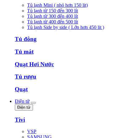
Tủ lạnh Mini ( nhỏ hơn 150 lit)
Tủ lạnh từ 150 đến 300 lít
Tủ lạnh từ 300 đến 400 lít
Tủ lạnh từ 400 đến 500 lít
Tủ lạnh Side by side ( Lớn hơn 450 lit )
Tủ đông
Tủ mát
Quạt Hơi Nước
Tủ rượu
Quạt
Điện tử
Điện tử
Tivi
VSP
SAMSUNG