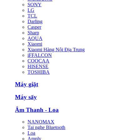
SONY
LG
TCL
Darling
Casper
Sharp
AQUA
Xiaomi
Xiaomi Hàng Nội Địa Trung
iFFALCON
COOCAA
HISENSE
TOSHIBA
Máy giặt
Máy sấy
Âm Thanh - Loa
NANOMAX
Tai nghe Bluetooth
Loa
Amply