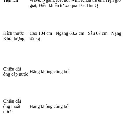
Tiện ích
Wave, Ngâm, Kết nối Wifi, Khóa trẻ em, Hẹn giờ
giặt, Điều khiển từ xa qua LG ThinQ
Kích thước -
Cao 104 cm - Ngang 63.2 cm - Sâu 67 cm - Nặng
Khối lượng
45 kg
Chiều dài
Hãng không công bố
ống cấp nước
Chiều dài
ống thoát
Hãng không công bố
nước