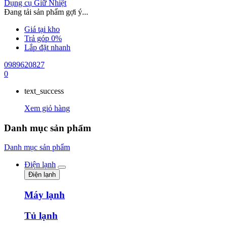
Dụng cụ Giữ Nhiệt
Đang tải sản phẩm gợi ý...
Giá tại kho
Trả góp 0%
Lắp đặt nhanh
0989620827
0
text_success
Xem giỏ hàng
Danh mục sản phẩm
Danh mục sản phẩm
Điện lạnh
Điện lạnh
Máy lạnh
Tủ lạnh