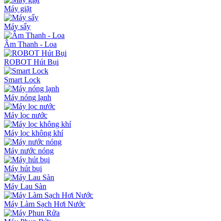
Máy giặt
Máy sấy
Âm Thanh - Loa
ROBOT Hút Bụi
Smart Lock
Máy nóng lạnh
Máy lọc nước
Máy lọc không khí
Máy nước nóng
Máy hút bụi
Máy Lau Sàn
Máy Làm Sạch Hơi Nước