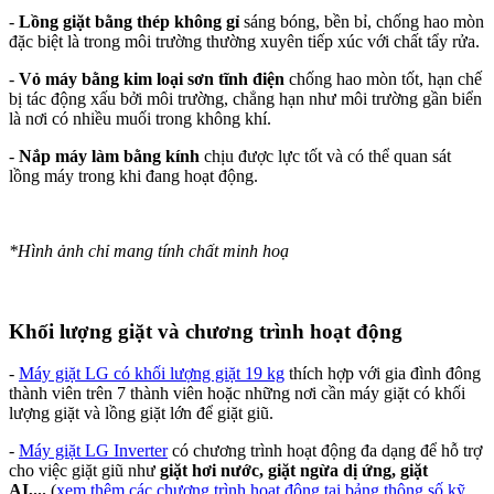
-
Lồng giặt bằng thép không gỉ
sáng bóng, bền bỉ, chống hao mòn
đặc biệt là trong môi trường thường xuyên tiếp xúc với chất tẩy rửa.
-
Vỏ máy bằng kim loại sơn tĩnh điện
chống hao mòn tốt, hạn chế
bị tác động xấu bởi môi trường, chẳng hạn như môi trường gần biển
là nơi có nhiều muối trong không khí.
-
Nắp máy làm bằng kính
chịu được lực tốt và có thể quan sát
lồng máy trong khi đang hoạt động.
*Hình ảnh chỉ mang tính chất minh hoạ
Khối lượng giặt và chương trình hoạt động
-
Máy giặt LG có khối lượng giặt 19 kg
thích hợp với gia đình đông
thành viên trên 7 thành viên hoặc những nơi cần máy giặt có khối
lượng giặt và lồng giặt lớn để giặt giũ.
-
Máy giặt LG Inverter
có chương trình hoạt động đa dạng để hỗ trợ
cho việc giặt giũ như
giặt hơi nước, giặt ngừa dị ứng, giặt
AI,...
(
xem thêm các chương trình hoạt động tại bảng thông số kỹ