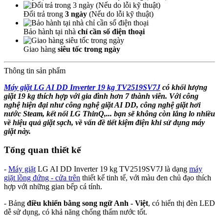
Đổi trả trong
3 ngày
(Nếu do lỗi kỹ thuật)
Bảo hành tại nhà
chỉ cần số điện thoại
Giao hàng
siêu tốc trong ngày
Thông tin sản phẩm
Máy giặt LG AI DD Inverter 19 kg TV2519SV7J
có khối lượng
giặt 19 kg thích hợp với gia đình hơn 7 thành viên. Với công
nghệ hiện đại như công nghệ giặt AI DD, công nghệ giặt hơi
nước Steam, kết nối LG ThinQ,... bạn sẽ không còn lắng lo nhiều
về hiệu quả giặt sạch, về vấn đề tiết kiệm điện khi sử dụng máy
giặt này.
Tổng quan thiết kế
-
Máy giặt
LG AI DD Inverter 19 kg TV2519SV7J là dạng
máy
giặt lồng đứng - cửa trên
thiết kế tinh tế, với màu đen chủ đạo thích
hợp với những gian bếp cá tính.
- Bảng
điều khiển bằng song ngữ Anh - Việt
, có hiển thị đèn LED
dễ sử dụng, có khả năng chống thấm nước tốt.