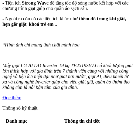
- Tiện ích
Strong Wave
để tăng tốc độ sóng nước kết hợp với các
chương trình giặt giúp cho quần áo sạch sâu.
- Ngoài ra còn có các tiện ích khác như
thêm đồ trong khi giặt,
hẹn giờ giặt
,
khoá trẻ em
...
*Hình ảnh chỉ mang tính chất minh hoạ
Máy giặt LG AI DD Inverter 19 kg
TV2519SV7J
có khối lượng giặt
lớn thích hợp với gia đình trên 7 thành viên cùng với những công
nghệ và tiện ích hiện đại như giặt hơi nước, giặt AI, điều khiển từ
xa và công nghệ Inverter giúp cho việc giặt giũ, quần áo thơm tho
không còn là nỗi bận tâm của gia đình.
Đọc thêm
Thông số kỹ thuật
Danh mục
Thông tin chi tiết