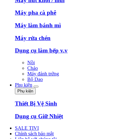
Máy hút khói / mùi
Máy pha cà phê
Máy làm bánh mì
Máy rửa chén
Dụng cụ làm bếp v.v
Nồi
Chảo
Máy đánh trứng
Bộ Dao
Phụ kiện
Phụ kiện
Thiết Bị Vệ Sinh
Dụng cụ Giữ Nhiệt
SALE TIVI
Chính sách bảo mật