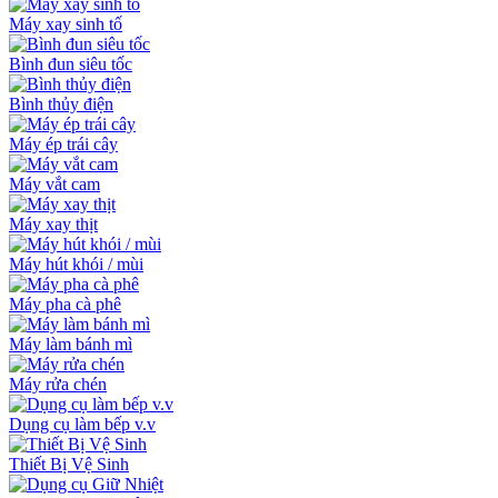
Máy xay sinh tố
Bình đun siêu tốc
Bình thủy điện
Máy ép trái cây
Máy vắt cam
Máy xay thịt
Máy hút khói / mùi
Máy pha cà phê
Máy làm bánh mì
Máy rửa chén
Dụng cụ làm bếp v.v
Thiết Bị Vệ Sinh