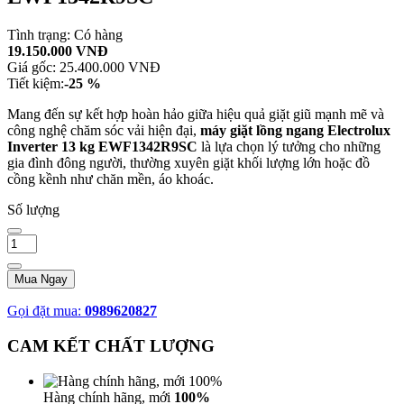
Tình trạng:
Có hàng
19.150.000 VNĐ
Giá gốc:
25.400.000 VNĐ
Tiết kiệm:
-25 %
Mang đến sự kết hợp hoàn hảo giữa hiệu quả giặt giũ mạnh mẽ và
công nghệ chăm sóc vải hiện đại,
máy giặt lồng ngang Electrolux
Inverter 13 kg EWF1342R9SC
là lựa chọn lý tưởng cho những
gia đình đông người, thường xuyên giặt khối lượng lớn hoặc đồ
cồng kềnh như chăn mền, áo khoác.
Số lượng
Mua Ngay
Gọi đặt mua:
0989620827
CAM KẾT CHẤT LƯỢNG
Hàng chính hãng, mới
100%