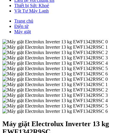
Liên hệ với chúng tôi
Thiết bị Sức Khoẻ
Vật Tư Máy Lạnh
Trang chủ
Điện tử
Máy giặt
Máy giặt Electrolux Inverter 13 kg
EWF1342R9SC