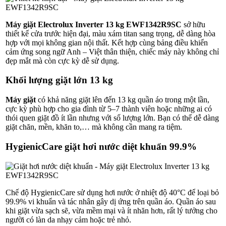
Máy giặt Electrolux Inverter 13 kg EWF1342R9SC
sở hữu
thiết kế cửa trước hiện đại, màu xám titan sang trọng, dễ dàng hòa
hợp với mọi không gian nội thất. Kết hợp cùng bảng điều khiển
cảm ứng song ngữ Anh – Việt thân thiện, chiếc máy này không chỉ
đẹp mắt mà còn cực kỳ dễ sử dụng.
Khối lượng giặt lớn 13 kg
Máy giặt
có khả năng giặt lên đến 13 kg quần áo trong một lần,
cực kỳ phù hợp cho gia đình từ 5–7 thành viên hoặc những ai có
thói quen giặt đồ ít lần nhưng với số lượng lớn. Bạn có thể dễ dàng
giặt chăn, mền, khăn to,… mà không cần mang ra tiệm.
HygienicCare giặt hơi nước diệt khuẩn 99.9%
Chế độ HygienicCare sử dụng hơi nước ở nhiệt độ 40°C để loại bỏ
99.9% vi khuẩn và tác nhân gây dị ứng trên quần áo. Quần áo sau
khi giặt vừa sạch sẽ, vừa mềm mại và ít nhăn hơn, rất lý tưởng cho
người có làn da nhạy cảm hoặc trẻ nhỏ.