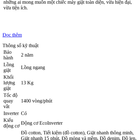
những ai mong muốn một chiếc máy giặt toàn diện, vừa hiện đại,
vừa tiện ích.
Đọc thêm
Thông số kỹ thuật
Bảo
2 năm
hành
Lồng
Lồng ngang
giặt
Khối
lượng
13 Kg
giặt
Tốc độ
quay
1400 vòng/phút
vắt
Inverter
Có
Kiểu
Động cơ EcoInverter
động cơ
Đồ cotton, Tiết kiệm (đồ cotton), Giặt nhanh thông minh,
Giặt nhanh 15 phút, Đồ mỏng và mềm, Đồ denim, Đồ len,