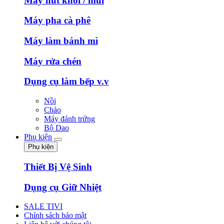
Máy hút khói / mùi
Máy pha cà phê
Máy làm bánh mì
Máy rửa chén
Dụng cụ làm bếp v.v
Nồi
Chảo
Máy đánh trứng
Bộ Dao
Phụ kiện
Phụ kiện
Thiết Bị Vệ Sinh
Dụng cụ Giữ Nhiệt
SALE TIVI
Chính sách bảo mật