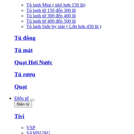
Tủ lạnh Mini ( nhỏ hơn 150 lit)
Tủ lạnh từ 150 đến 300 lít
Tủ lạnh từ 300 đến 400 lít
Tủ lạnh từ 400 đến 500 lít
Tủ lạnh Side by side ( Lớn hơn 450 lit )
Tủ đông
Tủ mát
Quạt Hơi Nước
Tủ rượu
Quạt
Điện tử
Điện tử
Tivi
VSP
SAMSUNG