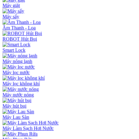
Máy giặt
Máy sấy
Âm Thanh - Loa
ROBOT Hút Bụi
Smart Lock
Máy nóng lạnh
Máy lọc nước
Máy lọc không khí
Máy nước nóng
Máy hút bụi
Máy Lau Sàn
Máy Làm Sạch Hơi Nước