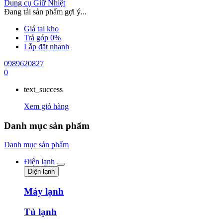
Dụng cụ Giữ Nhiệt
Đang tải sản phẩm gợi ý...
Giá tại kho
Trả góp 0%
Lắp đặt nhanh
0989620827
0
text_success
Xem giỏ hàng
Danh mục sản phẩm
Danh mục sản phẩm
Điện lạnh
Điện lạnh
Máy lạnh
Tủ lạnh