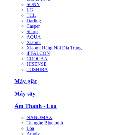
SONY
LG
TCL
Darling
Casper
Sharp
AQUA
Xiaomi
Xiaomi Hàng Nội Địa Trung
iFFALCON
COOCAA
HISENSE
TOSHIBA
Máy giặt
Máy sấy
Âm Thanh - Loa
NANOMAX
Tai nghe Bluetooth
Loa
Amply