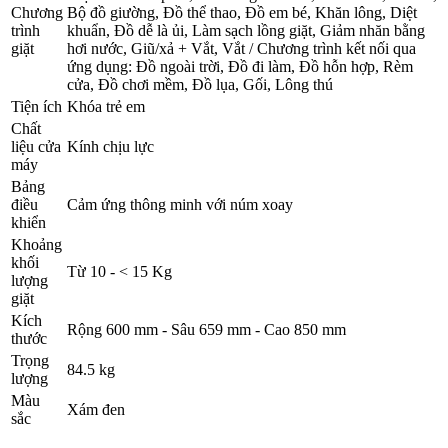
Chương
Bộ đồ giường, Đồ thể thao, Đồ em bé, Khăn lông, Diệt
trình
khuẩn, Đồ dễ là ủi, Làm sạch lồng giặt, Giảm nhăn bằng
giặt
hơi nước, Giũ/xả + Vắt, Vắt / Chương trình kết nối qua
ứng dụng: Đồ ngoài trời, Đồ đi làm, Đồ hỗn hợp, Rèm
cửa, Đồ chơi mềm, Đồ lụa, Gối, Lông thú
Tiện ích
Khóa trẻ em
Chất
liệu cửa
Kính chịu lực
máy
Bảng
điều
Cảm ứng thông minh với núm xoay
khiển
Khoảng
khối
Từ 10 - < 15 Kg
lượng
giặt
Kích
Rộng 600 mm - Sâu 659 mm - Cao 850 mm
thước
Trọng
84.5 kg
lượng
Màu
Xám đen
sắc