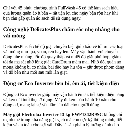
Chỉ với 45 phút, chương trình FullWash 45 có thể làm sạch hiệu
quả lượng quần áo ít bẩn – rất tiện lợi cho ngày bận rộn hay khi
bạn cần gấp quần áo sạch để sử dụng ngay.
Công nghệ DelicatesPlus chăm sóc nhẹ nhàng cho
vải mỏng
DelicatesPlus là chế độ giặt chuyên biệt giúp bảo vệ tối ưu các loại
vải mỏng như lụa, voan, ren hay len. Máy vận hành với chuyển
động nhẹ nhàng, tốc độ quay thấp và nhiệt độ giặt phù hợp, giảm
tối đa ma sát nhờ lồng giặt CareDrum mềm mại. Nhờ đó, quần áo
mỏng không bị co nhăn, bai dão hay hư tổn – giữ được phom dáng
và độ bền như mới sau mỗi lần giặt.
Động cơ Eco Inverter bền bỉ, êm ái, tiết kiệm điện
Động cơ EcoInverter giúp máy vận hành êm ái, tiết kiệm điện năng
và kéo dài tuổi thọ sử dụng. Máy đi kèm bảo hành 10 năm cho
động cơ, mang lại sự yên tâm lâu dài cho người dùng.
Máy giặt Electrolux Inverter 13 kg EWF1342R9SC
không chỉ
mạnh mẽ trong khả năng giặt sạch mà còn cực kỳ thông minh, tiết
kiệm và an toàn cho sợi vải. Đây là sản phẩm lý tưởng dành cho