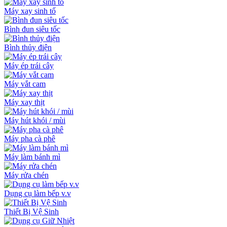
Máy xay sinh tố
Bình đun siêu tốc
Bình thủy điện
Máy ép trái cây
Máy vắt cam
Máy xay thịt
Máy hút khói / mùi
Máy pha cà phê
Máy làm bánh mì
Máy rửa chén
Dụng cụ làm bếp v.v
Thiết Bị Vệ Sinh