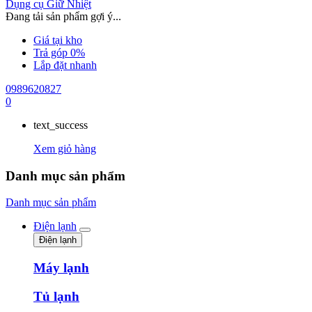
Dụng cụ Giữ Nhiệt
Đang tải sản phẩm gợi ý...
Giá tại kho
Trả góp 0%
Lắp đặt nhanh
0989620827
0
text_success
Xem giỏ hàng
Danh mục sản phẩm
Danh mục sản phẩm
Điện lạnh
Điện lạnh
Máy lạnh
Tủ lạnh