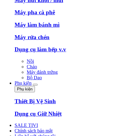
Máy hút khói / mùi
Máy pha cà phê
Máy làm bánh mì
Máy rửa chén
Dụng cụ làm bếp v.v
Nồi
Chảo
Máy đánh trứng
Bộ Dao
Phụ kiện
Phụ kiện
Thiết Bị Vệ Sinh
Dụng cụ Giữ Nhiệt
SALE TIVI
Chính sách bảo mật