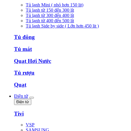
Tủ lạnh Mini ( nhỏ hơn 150 lit)
Tủ lạnh từ 150 đến 300 lít
Tủ lạnh từ 300 đến 400 lít
Tủ lạnh từ 400 đến 500 lít
Tủ lạnh Side by side ( Lớn hơn 450 lit )
Tủ đông
Tủ mát
Quạt Hơi Nước
Tủ rượu
Quạt
Điện tử
Điện tử
Tivi
VSP
SAMSUNG