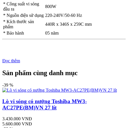
* Công suất vi sóng
800W
đầu ra
* Nguồn điện sử dụng
220-240V/50-60 Hz
* Kích thước sản
440R x 346S x 259C mm
phẩm
* Bảo hành
05 năm
Đọc thêm
Sản phẩm cùng danh mục
-39 %
Lò vi sóng có nướng Toshiba MW3-
AC27PE(BM)VN 27 lít
3.430.000 VNĐ
5.600.000 VNĐ