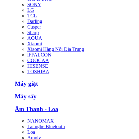
SONY
LG
TCL
Darling
Casper
Sharp
AQUA
Xiaomi
Xiaomi Hàng Nội Địa Trung
iFFALCON
COOCAA
HISENSE
TOSHIBA
Máy giặt
Máy sấy
Âm Thanh - Loa
NANOMAX
Tai nghe Bluetooth
Loa
Amply