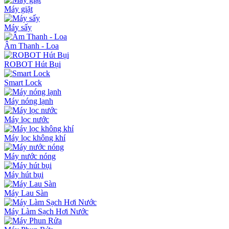
Máy giặt
Máy sấy
Âm Thanh - Loa
ROBOT Hút Bụi
Smart Lock
Máy nóng lạnh
Máy lọc nước
Máy lọc không khí
Máy nước nóng
Máy hút bụi
Máy Lau Sàn
Máy Làm Sạch Hơi Nước