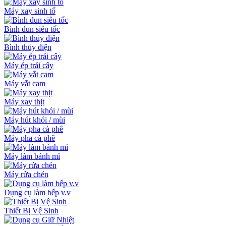
Máy xay sinh tố
Bình đun siêu tốc
Bình thủy điện
Máy ép trái cây
Máy vắt cam
Máy xay thịt
Máy hút khói / mùi
Máy pha cà phê
Máy làm bánh mì
Máy rửa chén
Dụng cụ làm bếp v.v
Thiết Bị Vệ Sinh