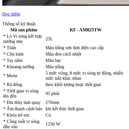
Đọc thêm
Thông số kỹ thuật
Mã sản phẩm
KF - AM825TW
* Lò Vi sóng kết hợp
25L
nướng nhẹ
* Thân
Màu trắng sơn tĩnh điện cao cấp
* Cửa kính
Màu đen cách nhiệt
* Tay nắm
Màu bạc
* Khoang nướng
Màu trắng
5 mức vóng, 8 mức vi sóng tự động, nhiều
* Menu
mức nấu khác nhau
* Rã đông
theo khối lượng hoặc thời gian
* Thời gian vi sóng
95 phút
lên đến
* Đĩa thủy tinh quay
270mm
* Âm thanh cảnh báo
khi kết thúc thời gian
* Khóa trẻ em
Có
* Công suất vi sóng
1250 W
đầu vào