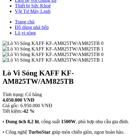
Liên hệ với chúng tôi
Thiết bị Sức Khoẻ
Vật Tư Máy Lạnh
Trang chủ
Đồ dùng nhà bếp
Lò vi sóng
Lò Vi Sóng KAFF KF-
AM825TW/AM825TB
Tình trạng:
Có hàng
4.050.000 VNĐ
Giá gốc:
6.950.000 VNĐ
Tiết kiệm:
-42 %
•
Dung tích 8,2 lít
, công suất
1500W
, phù hợp nhu cầu gia đình.
• Công nghệ
TurboStar
giúp món chiên giòn, ngon hoàn hảo.