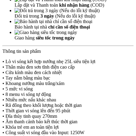
Lắp đặt và Thanh toán
khi nhận hàng
(COD)
Đổi trả trong
3 ngày
(Nếu do lỗi kỹ thuật)
Bảo hành tại nhà
chỉ cần số điện thoại
Giao hàng
siêu tốc trong ngày
Thông tin sản phẩm
• Lò vi sóng kết hợp nướng nhẹ 25L siêu tiện lợi
• Thân màu đen sơn tĩnh điện cao cấp
• Cửa kính màu đen cách nhiệt
• Tay nắm bằng màu bạc
• Khoang nướng màu trắng/xám
• 5 mức vi sóng
• 8 menu vi sóng tự động
• Nhiều mức nấu khác nhau
• Rã đông theo khối lượng hoặc thời gian
• Thời gian vi sóng lên đến 95 phút
• Đĩa thủy tinh quay 270mm
• Âm thanh cảnh báo kết thúc thời gian
• Khóa trẻ em an toàn tiện lợi
• Công suất vi sóng đầu vào Input: 1250W