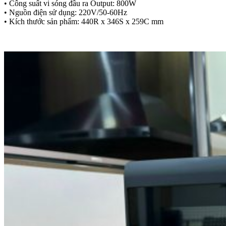
• Công suất vi sóng đầu ra Output: 800W
• Nguồn điện sử dụng: 220V/50-60Hz
• Kích thước sản phẩm: 440R x 346S x 259C mm