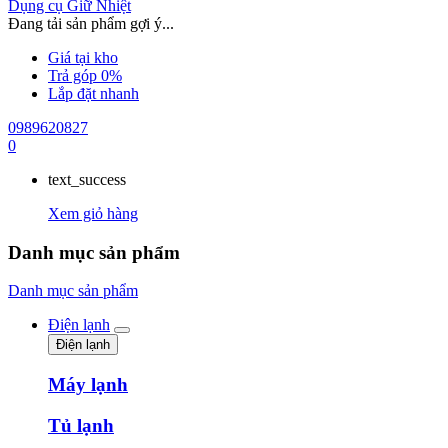
Dụng cụ Giữ Nhiệt
Đang tải sản phẩm gợi ý...
Giá tại kho
Trả góp 0%
Lắp đặt nhanh
0989620827
0
text_success
Xem giỏ hàng
Danh mục sản phẩm
Danh mục sản phẩm
Điện lạnh
Điện lạnh
Máy lạnh
Tủ lạnh