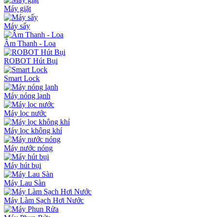
Máy giặt
Máy sấy
Âm Thanh - Loa
ROBOT Hút Bụi
Smart Lock
Máy nóng lạnh
Máy lọc nước
Máy lọc không khí
Máy nước nóng
Máy hút bụi
Máy Lau Sàn
Máy Làm Sạch Hơi Nước