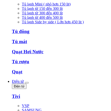
Tủ lạnh Mini ( nhỏ hơn 150 lit)
Tủ lạnh từ 150 đến 300 lít
Tủ lạnh từ 300 đến 400 lít
Tủ lạnh từ 400 đến 500 lít
Tủ lạnh Side by side ( Lớn hơn 450 lit )
Tủ đông
Tủ mát
Quạt Hơi Nước
Tủ rượu
Quạt
Điện tử
Điện tử
Tivi
VSP
SAMSUNG