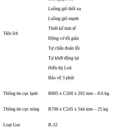
Luồng gió thổi xa
Luồng gió mạnh
Thiết kế tinh tế
Tiện ích
Động cơ tối giản
Tự chẩn đoán lỗi
Tự khởi động lại
Hiển thị Led
Bảo vệ 3 phút
Thông tin cục lạnh
R805 x C200 x 292 mm – 8.6 kg
Thông tin cục nóng
R700 x C245 x 544 mm – 25 kg
Loại Gas
R-32