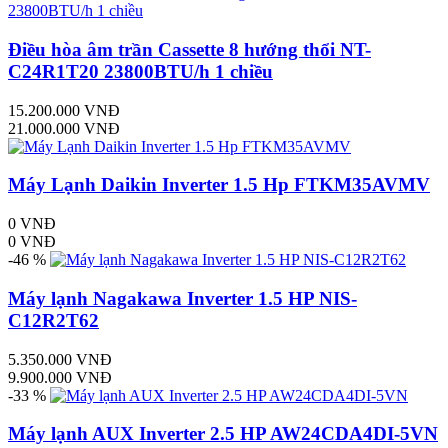
Điều hòa âm trần Cassette 8 hướng thổi NT-
C24R1T20 23800BTU/h 1 chiều
15.200.000 VNĐ
21.000.000 VNĐ
Máy Lạnh Daikin Inverter 1.5 Hp FTKM35AVMV
0 VNĐ
0 VNĐ
-46 %
Máy lạnh Nagakawa Inverter 1.5 HP NIS-
C12R2T62
5.350.000 VNĐ
9.900.000 VNĐ
-33 %
Máy lạnh AUX Inverter 2.5 HP AW24CDA4DI-5VN