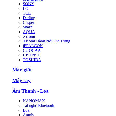
SONY
LG
TCL
Darling
Casper
Sharp
AQUA
Xiaomi
Xiaomi Hàng Nội Địa Trung
iFFALCON
COOCAA
HISENSE
TOSHIBA
Máy giặt
Máy sấy
Âm Thanh - Loa
NANOMAX
Tai nghe Bluetooth
Loa
Amply