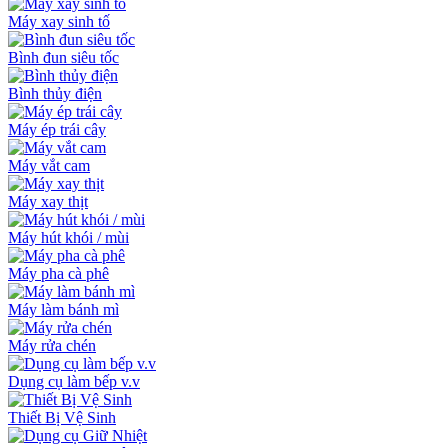
Máy xay sinh tố
Bình đun siêu tốc
Bình thủy điện
Máy ép trái cây
Máy vắt cam
Máy xay thịt
Máy hút khói / mùi
Máy pha cà phê
Máy làm bánh mì
Máy rửa chén
Dụng cụ làm bếp v.v
Thiết Bị Vệ Sinh