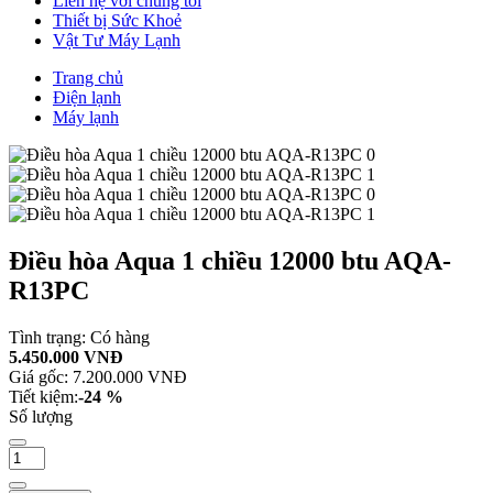
Liên hệ với chúng tôi
Thiết bị Sức Khoẻ
Vật Tư Máy Lạnh
Trang chủ
Điện lạnh
Máy lạnh
Điều hòa Aqua 1 chiều 12000 btu AQA-
R13PC
Tình trạng:
Có hàng
5.450.000 VNĐ
Giá gốc:
7.200.000 VNĐ
Tiết kiệm:
-24 %
Số lượng