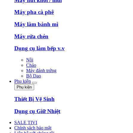
Máy hút khói / mùi
Máy pha cà phê
Máy làm bánh mì
Máy rửa chén
Dụng cụ làm bếp v.v
Nồi
Chảo
Máy đánh trứng
Bộ Dao
Phụ kiện
Phụ kiện
Thiết Bị Vệ Sinh
Dụng cụ Giữ Nhiệt
SALE TIVI
Chính sách bảo mật