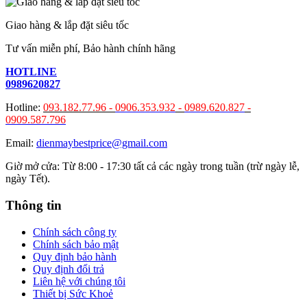
Giao hàng & lắp đặt siêu tốc
Tư vấn miễn phí, Bảo hành chính hãng
HOTLINE
0989620827
Hotline:
093.182.77.96 -
0906.353.932
-
0989.620.827
-
0909.587.796
Email:
dienmaybestprice@gmail.com
Giờ mở cửa: Từ 8:00 - 17:30 tất cả các ngày trong tuần (trừ ngày lễ,
ngày Tết).
Thông tin
Chính sách công ty
Chính sách bảo mật
Quy định bảo hành
Quy định đổi trả
Liên hệ với chúng tôi
Thiết bị Sức Khoẻ