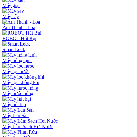
Máy giặt
Máy sấy
Âm Thanh - Loa
ROBOT Hút Bụi
Smart Lock
Máy nóng lạnh
Máy lọc nước
Máy lọc không khí
Máy nước nóng
Máy hút bụi
Máy Lau Sàn
Máy Làm Sạch Hơi Nước