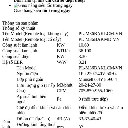
Bảo hành tại nhà
chỉ cần số điện thoại
Giao hàng
siêu tốc trong ngày
Thông tin sản phẩm
Thông số kỹ thuật
Tên Model (Remote loại không dây)
PL-M36BAKLCM-VN
Tên Model (Remote loại có dây)
PL-M36BAKMD-VN
Công suất làm lạnh
KW
10.60
Công suất làm lạnh
BTU/h
36.100
Công suất điện
KW
3.30
Hệ số EER
W/W
3.21
Tên Model
PL-M36BAKLCM-VN
Nguồn điện
1Ph 220-240V 50Hz
Lớp phủ ngoài
Munsell 6.4Y 8.9/0.4
M3/phút
20-24-27-30
Lưu lượng gió (Thấp-
Cao)
CFM
705-850-955-1060
Áp suất tĩnh bên
Pa
0 (thổi trực tiếp)
ngoài
Chế độ điều khiển và cảm biến
Điều khiển từ xa và cảm
nhiệt
biến nhiệt độ
Độ ồn (Thấp-Cao)
dB (A)
33-37-40-43
Dàn
Đường kính ống thoát
lạnh
mm
32