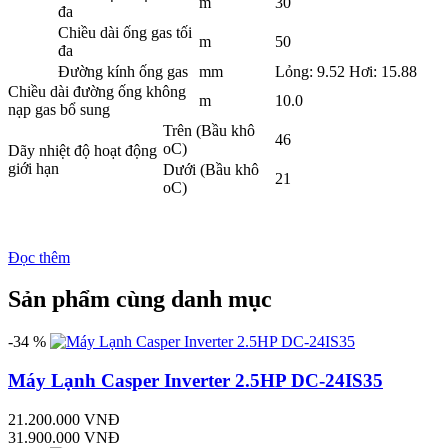
m
30
đa
Chiều dài ống gas tối
m
50
đa
Đường kính ống gas
mm
Lỏng: 9.52 Hơi: 15.88
Chiều dài đường ống không
m
10.0
nạp gas bổ sung
Trên (Bầu khô
46
oC)
Dãy nhiệt độ hoạt động
giới hạn
Dưới (Bầu khô
21
oC)
Đọc thêm
Sản phẩm cùng danh mục
-34 %
Máy Lạnh Casper Inverter 2.5HP DC-24IS35
21.200.000 VNĐ
31.900.000 VNĐ