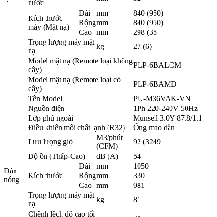
nước
Dài
mm
840 (950)
Kích thước
Rộng
mm
840 (950)
máy (Mặt nạ)
Cao
mm
298 (35
Trọng lượng máy mặt
kg
27 (6)
nạ
Model mặt nạ (Remote loại không
PLP-6BALCM
dây)
Model mặt nạ (Remote loại có
PLP-6BAMD
dây)
Tên Model
PU-M36VAK-VN
Nguồn điện
1Ph 220-240V 50Hz
Lớp phủ ngoài
Munsell 3.0Y 87.8/1.1
Điều khiển môi chất lạnh (R32)
Ống mao dẫn
M3/phút
Lưu lượng gió
92 (3249
(CFM)
Độ ồn (Thấp-Cao)
dB (A)
54
Dài
mm
1050
Dàn
Kích thước
Rộng
mm
330
nóng
Cao
mm
981
Trọng lượng máy mặt
kg
81
nạ
Chênh lệch độ cao tối