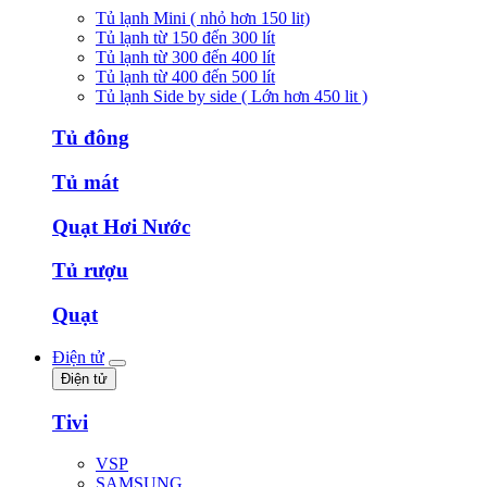
Tủ lạnh Mini ( nhỏ hơn 150 lit)
Tủ lạnh từ 150 đến 300 lít
Tủ lạnh từ 300 đến 400 lít
Tủ lạnh từ 400 đến 500 lít
Tủ lạnh Side by side ( Lớn hơn 450 lit )
Tủ đông
Tủ mát
Quạt Hơi Nước
Tủ rượu
Quạt
Điện tử
Điện tử
Tivi
VSP
SAMSUNG