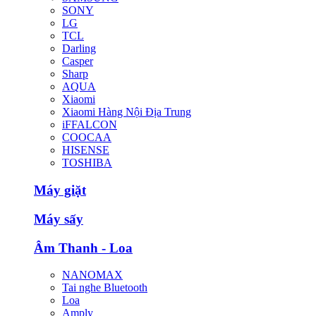
SONY
LG
TCL
Darling
Casper
Sharp
AQUA
Xiaomi
Xiaomi Hàng Nội Địa Trung
iFFALCON
COOCAA
HISENSE
TOSHIBA
Máy giặt
Máy sấy
Âm Thanh - Loa
NANOMAX
Tai nghe Bluetooth
Loa
Amply