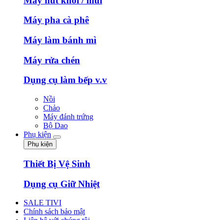
Máy hút khói / mùi
Máy pha cà phê
Máy làm bánh mì
Máy rửa chén
Dụng cụ làm bếp v.v
Nồi
Chảo
Máy đánh trứng
Bộ Dao
Phụ kiện
Phụ kiện
Thiết Bị Vệ Sinh
Dụng cụ Giữ Nhiệt
SALE TIVI
Chính sách bảo mật