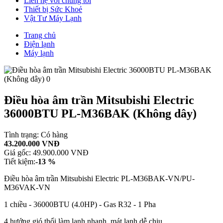
Liên hệ với chúng tôi
Thiết bị Sức Khoẻ
Vật Tư Máy Lạnh
Trang chủ
Điện lạnh
Máy lạnh
Điều hòa âm trần Mitsubishi Electric
36000BTU PL-M36BAK (Không dây)
Tình trạng:
Có hàng
43.200.000 VNĐ
Giá gốc:
49.900.000 VNĐ
Tiết kiệm:
-13 %
Điều hòa âm trần Mitsubishi Electric PL-M36BAK-VN/PU-
M36VAK-VN
1 chiều - 36000BTU (4.0HP) - Gas R32 - 1 Pha
4 hướng gió thổi làm lạnh nhanh, mát lạnh dễ chịu