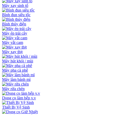
Máy xay sinh tố
Bình đun siêu tốc
Bình thủy điện
Máy ép trái cây
Máy vắt cam
Máy xay thịt
Máy hút khói / mùi
Máy pha cà phê
Máy làm bánh mì
Máy rửa chén
Dụng cụ làm bếp v.v
Thiết Bị Vệ Sinh