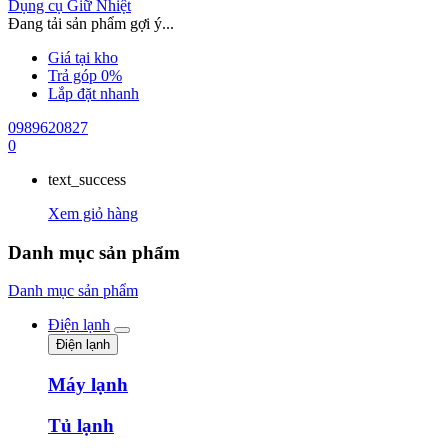
Dụng cụ Giữ Nhiệt
Đang tải sản phẩm gợi ý...
Giá tại kho
Trả góp 0%
Lắp đặt nhanh
0989620827
0
text_success
Xem giỏ hàng
Danh mục sản phẩm
Danh mục sản phẩm
Điện lạnh
Điện lạnh
Máy lạnh
Tủ lạnh