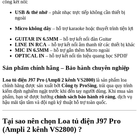
cổng kết nối:
USB & thẻ nhớ
– phát nhạc trực tiếp không cần thiết bị
ngoài
Micro không dây
– hỗ trợ karaoke hoặc thuyết trình tiện lợi
GUITAR IN 6.5MM
– hỗ trợ kết nối đàn Guitar
LINE IN RCA
– hỗ trợ kết nối âm thanh từ các thiết bị khác
MIC IN 6.5MM
– hỗ trợ gắn thêm Micro ngoài
OPTICAL IN
– hỗ trợ kết nối tín hiệu quang học SPDIF
Sản phẩm chính hãng – Bảo hành chuyên nghiệp
Loa tủ điện J97 Pro (Ampli 2 kênh VS2800)
là sản phẩm loa
chính hãng được sản xuất bởi
Công ty ProSing
, trải qua quy trình
kiểm định nghiêm ngặt trước khi đến tay người dùng. Khi mua sản
phẩm, bạn sẽ được hưởng
chính sách bảo hành rõ ràng
, dịch vụ
hậu mãi tận tâm và đội ngũ kỹ thuật hỗ trợ toàn quốc.
Tại sao nên chọn
Loa tủ điện J97 Pro
(Ampli 2 kênh VS2800)
?