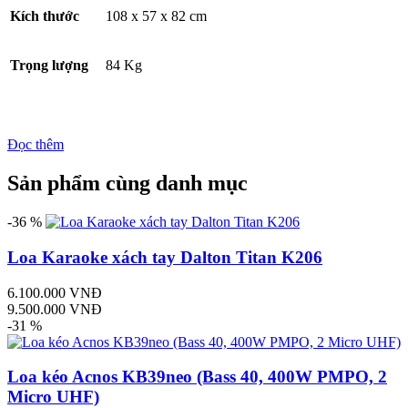
Kích thước
108 x 57 x 82 cm
Trọng lượng
84 Kg
Đọc thêm
Sản phẩm cùng danh mục
-36 %
Loa Karaoke xách tay Dalton Titan K206
6.100.000 VNĐ
9.500.000 VNĐ
-31 %
Loa kéo Acnos KB39neo (Bass 40, 400W PMPO, 2
Micro UHF)