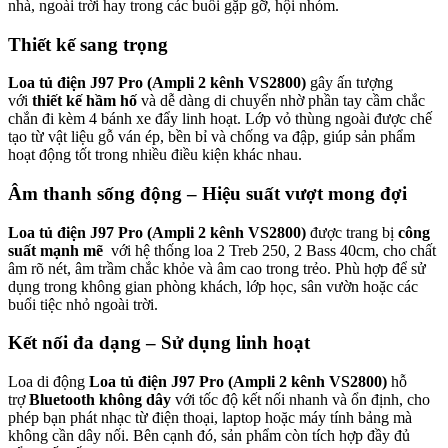
nhà, ngoài trời hay trong các buổi gặp gỡ, hội nhóm.
Thiết kế sang trọng
Loa tủ điện J97 Pro (Ampli 2 kênh VS2800)
gây ấn tượng
với
thiết kế hầm hố
và dễ dàng di chuyển nhờ phần tay cầm chắc
chắn đi kèm 4 bánh xe đẩy linh hoạt. Lớp vỏ thùng ngoài được chế
tạo từ vật liệu gỗ ván ép, bền bỉ và chống va đập, giúp sản phẩm
hoạt động tốt trong nhiều điều kiện khác nhau.
Âm thanh sống động – Hiệu suất vượt mong đợi
Loa tủ điện J97 Pro (Ampli 2 kênh VS2800)
được trang bị
công
suất mạnh mẽ
với hệ thống loa 2 Treb 250, 2 Bass 40cm, cho chất
âm rõ nét, âm trầm chắc khỏe và âm cao trong trẻo. Phù hợp để sử
dụng trong không gian phòng khách, lớp học, sân vườn hoặc các
buổi tiệc nhỏ ngoài trời.
Kết nối đa dạng – Sử dụng linh hoạt
Loa di động
Loa tủ điện J97 Pro (Ampli 2 kênh VS2800)
hỗ
trợ
Bluetooth không dây
với tốc độ kết nối nhanh và ổn định, cho
phép bạn phát nhạc từ điện thoại, laptop hoặc máy tính bảng mà
không cần dây nối. Bên cạnh đó, sản phẩm còn tích hợp đầy đủ