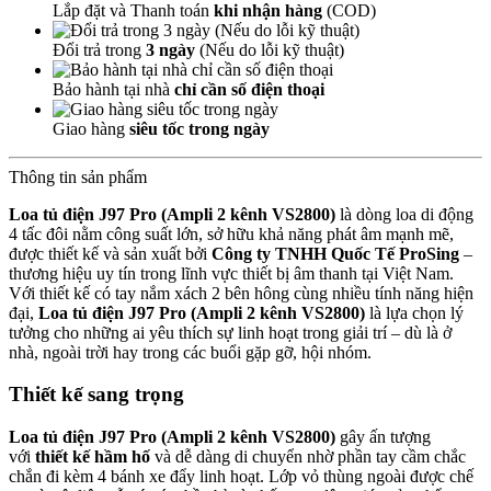
Lắp đặt và Thanh toán
khi nhận hàng
(COD)
Đổi trả trong
3 ngày
(Nếu do lỗi kỹ thuật)
Bảo hành tại nhà
chỉ cần số điện thoại
Giao hàng
siêu tốc trong ngày
Thông tin sản phẩm
Loa tủ điện J97 Pro (Ampli 2 kênh VS2800)
là dòng loa di động
4 tấc đôi nằm công suất lớn, sở hữu khả năng phát âm mạnh mẽ,
được thiết kế và sản xuất bởi
Công ty TNHH Quốc Tế ProSing
–
thương hiệu uy tín trong lĩnh vực thiết bị âm thanh tại Việt Nam.
Với thiết kế có tay nắm xách 2 bên hông cùng nhiều tính năng hiện
đại,
Loa tủ điện J97 Pro (Ampli 2 kênh VS2800)
là lựa chọn lý
tưởng cho những ai yêu thích sự linh hoạt trong giải trí – dù là ở
nhà, ngoài trời hay trong các buổi gặp gỡ, hội nhóm.
Thiết kế sang trọng
Loa tủ điện J97 Pro (Ampli 2 kênh VS2800)
gây ấn tượng
với
thiết kế hầm hố
và dễ dàng di chuyển nhờ phần tay cầm chắc
chắn đi kèm 4 bánh xe đẩy linh hoạt. Lớp vỏ thùng ngoài được chế