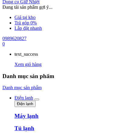
Dụng cụ Giữ Nhiệt
Đang tải sản phẩm gợi ý...
Giá tại kho
Trả góp 0%
Lắp đặt nhanh
0989620827
0
text_success
Xem giỏ hàng
Danh mục sản phẩm
Danh mục sản phẩm
Điện lạnh
Điện lạnh
Máy lạnh
Tủ lạnh