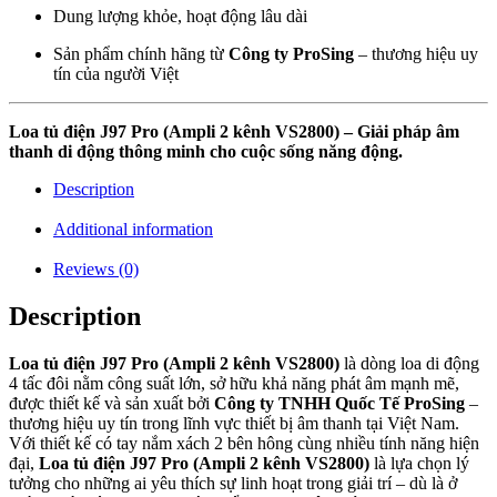
Dung lượng khỏe, hoạt động lâu dài
Sản phẩm chính hãng từ
Công ty ProSing
– thương hiệu uy
tín của người Việt
Loa tủ điện J97 Pro (Ampli 2 kênh VS2800) – Giải pháp âm
thanh di động thông minh cho cuộc sống năng động.
Description
Additional information
Reviews (0)
Description
Loa tủ điện J97 Pro (Ampli 2 kênh VS2800)
là dòng loa di động
4 tấc đôi nằm công suất lớn, sở hữu khả năng phát âm mạnh mẽ,
được thiết kế và sản xuất bởi
Công ty TNHH Quốc Tế ProSing
–
thương hiệu uy tín trong lĩnh vực thiết bị âm thanh tại Việt Nam.
Với thiết kế có tay nắm xách 2 bên hông cùng nhiều tính năng hiện
đại,
Loa tủ điện J97 Pro (Ampli 2 kênh VS2800)
là lựa chọn lý
tưởng cho những ai yêu thích sự linh hoạt trong giải trí – dù là ở