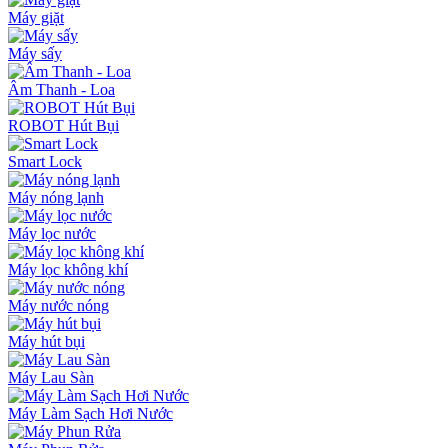
Máy giặt
Máy sấy
Âm Thanh - Loa
ROBOT Hút Bụi
Smart Lock
Máy nóng lạnh
Máy lọc nước
Máy lọc không khí
Máy nước nóng
Máy hút bụi
Máy Lau Sàn
Máy Làm Sạch Hơi Nước