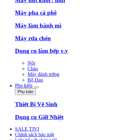
Máy hút khói / mùi
Máy pha cà phê
Máy làm bánh mì
Máy rửa chén
Dụng cụ làm bếp v.v
Nồi
Chảo
Máy đánh trứng
Bộ Dao
Phụ kiện
Phụ kiện
Thiết Bị Vệ Sinh
Dụng cụ Giữ Nhiệt
SALE TIVI
Chính sách bảo mật