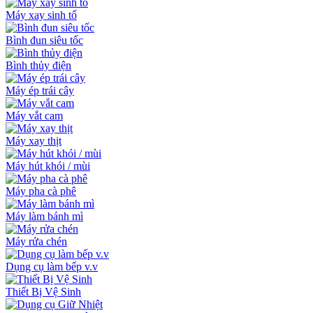
Máy xay sinh tố
Bình đun siêu tốc
Bình thủy điện
Máy ép trái cây
Máy vắt cam
Máy xay thịt
Máy hút khói / mùi
Máy pha cà phê
Máy làm bánh mì
Máy rửa chén
Dụng cụ làm bếp v.v
Thiết Bị Vệ Sinh