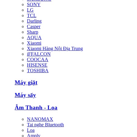
SONY
LG
TCL
Darling
Casper
Sharp
AQUA
Xiaomi
Xiaomi Hàng Nội Địa Trung
iFFALCON
COOCAA
HISENSE
TOSHIBA
Máy giặt
Máy sấy
Âm Thanh - Loa
NANOMAX
Tai nghe Bluetooth
Loa
Amply