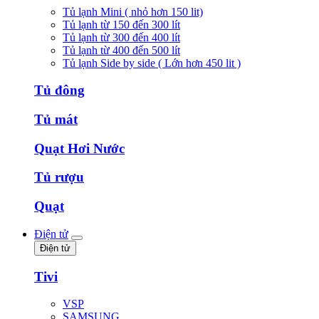
Tủ lạnh Mini ( nhỏ hơn 150 lit)
Tủ lạnh từ 150 đến 300 lít
Tủ lạnh từ 300 đến 400 lít
Tủ lạnh từ 400 đến 500 lít
Tủ lạnh Side by side ( Lớn hơn 450 lit )
Tủ đông
Tủ mát
Quạt Hơi Nước
Tủ rượu
Quạt
Điện tử
Điện tử
Tivi
VSP
SAMSUNG