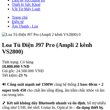
Liên hệ với chúng tôi
Thiết bị Sức Khoẻ
Vật Tư Máy Lạnh
Trang chủ
Điện tử
Âm Thanh - Loa
Loa Tủ Điện J97 Pro (Ampli 2 kênh
VS2800)
Tình trạng:
Có hàng
18.800.000 VNĐ
Giá gốc:
24.500.000 VNĐ
Tiết kiệm:
-23 %
🔊
Công suất mạnh mẽ 1500W
cùng hệ thống
2 bass 40cm + 2
super treb 450
cho chất âm sống động, âm trầm chắc khỏe và âm
cao trong trẻo.
🎵
Kết nối không dây Bluetooth nhanh và ổn định
, hỗ trợ nhiều
cổng như USB, thẻ nhớ, Guitar In, Optical In –
đa dạng thiết bị,