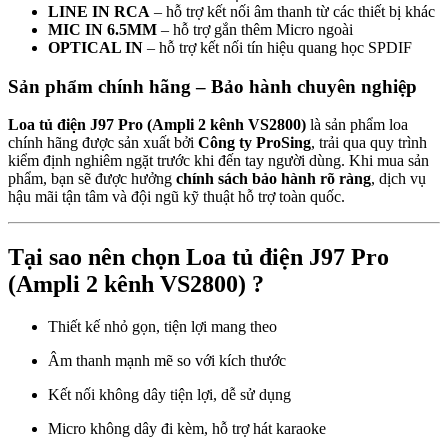
LINE IN RCA
– hỗ trợ kết nối âm thanh từ các thiết bị khác
MIC IN 6.5MM
– hỗ trợ gắn thêm Micro ngoài
OPTICAL IN
– hỗ trợ kết nối tín hiệu quang học SPDIF
Sản phẩm chính hãng – Bảo hành chuyên nghiệp
Loa tủ điện J97 Pro (Ampli 2 kênh VS2800)
là sản phẩm loa
chính hãng được sản xuất bởi
Công ty ProSing
, trải qua quy trình
kiểm định nghiêm ngặt trước khi đến tay người dùng. Khi mua sản
phẩm, bạn sẽ được hưởng
chính sách bảo hành rõ ràng
, dịch vụ
hậu mãi tận tâm và đội ngũ kỹ thuật hỗ trợ toàn quốc.
Tại sao nên chọn
Loa tủ điện J97 Pro
(Ampli 2 kênh VS2800)
?
Thiết kế nhỏ gọn, tiện lợi mang theo
Âm thanh mạnh mẽ so với kích thước
Kết nối không dây tiện lợi, dễ sử dụng
Micro không dây đi kèm, hỗ trợ hát karaoke