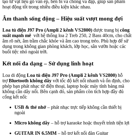
tạo từ vật liệu gỗ ván ép, bền bỉ và chống va đập, giúp sản phẩm
hoạt động tốt trong nhiều điều kiện khác nhau.
Âm thanh sống động – Hiệu suất vượt mong đợi
Loa tủ điện J97 Pro (Ampli 2 kênh VS2800)
được trang bị
công
suất mạnh mẽ
với hệ thống loa 2 Treb 250, 2 Bass 40cm, cho chất
âm rõ nét, âm trầm chắc khỏe và âm cao trong trẻo. Phù hợp để sử
dụng trong không gian phòng khách, lớp học, sân vườn hoặc các
buổi tiệc nhỏ ngoài trời.
Kết nối đa dạng – Sử dụng linh hoạt
Loa di động
Loa tủ điện J97 Pro (Ampli 2 kênh VS2800)
hỗ
trợ
Bluetooth không dây
với tốc độ kết nối nhanh và ổn định, cho
phép bạn phát nhạc từ điện thoại, laptop hoặc máy tính bảng mà
không cần dây nối. Bên cạnh đó, sản phẩm còn tích hợp đầy đủ
cổng kết nối:
USB & thẻ nhớ
– phát nhạc trực tiếp không cần thiết bị
ngoài
Micro không dây
– hỗ trợ karaoke hoặc thuyết trình tiện lợi
GUITAR IN 6.5MM
– hỗ trợ kết nối đàn Guitar