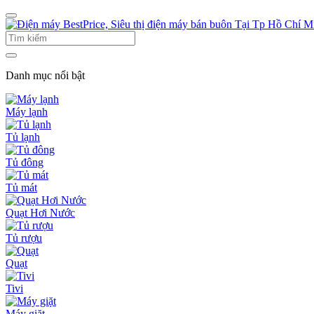
Danh mục nổi bật
Máy lạnh
Tủ lạnh
Tủ đông
Tủ mát
Quạt Hơi Nước
Tủ rượu
Quạt
Tivi
Máy giặt