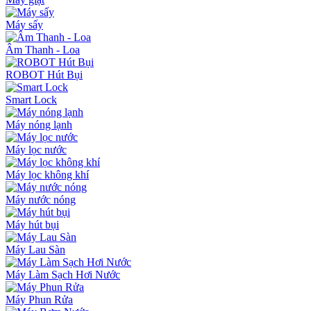
Máy sấy
Âm Thanh - Loa
ROBOT Hút Bụi
Smart Lock
Máy nóng lạnh
Máy lọc nước
Máy lọc không khí
Máy nước nóng
Máy hút bụi
Máy Lau Sàn
Máy Làm Sạch Hơi Nước
Máy Phun Rửa