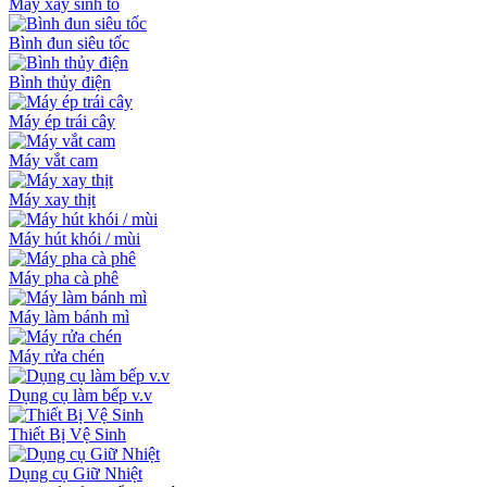
Máy xay sinh tố
Bình đun siêu tốc
Bình thủy điện
Máy ép trái cây
Máy vắt cam
Máy xay thịt
Máy hút khói / mùi
Máy pha cà phê
Máy làm bánh mì
Máy rửa chén
Dụng cụ làm bếp v.v
Thiết Bị Vệ Sinh
Dụng cụ Giữ Nhiệt