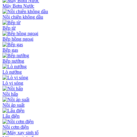
Máy Bơm Nước
Nồi chiên không dầu
Bếp từ
Bếp hồng ngoại
Bếp gas
Bếp nướng
Lò nướng
Lò vi sóng
Nồi hấp
Nồi áp suất
Lẩu điện
Nồi cơm điện