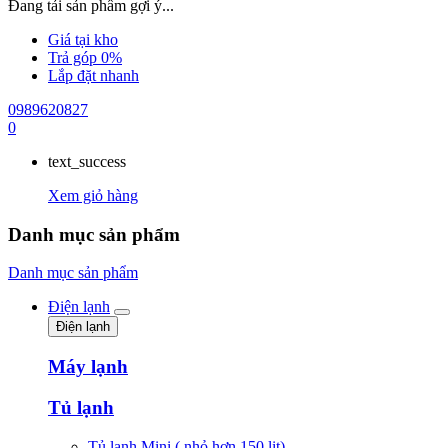
Đang tải sản phẩm gợi ý...
Giá tại kho
Trả góp 0%
Lắp đặt nhanh
0989620827
0
text_success
Xem giỏ hàng
Danh mục sản phẩm
Danh mục sản phẩm
Điện lạnh
Điện lạnh
Máy lạnh
Tủ lạnh
Tủ lạnh Mini ( nhỏ hơn 150 lit)