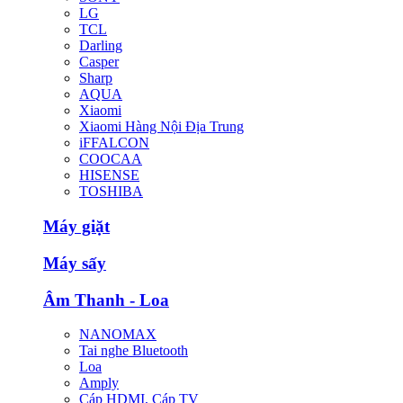
LG
TCL
Darling
Casper
Sharp
AQUA
Xiaomi
Xiaomi Hàng Nội Địa Trung
iFFALCON
COOCAA
HISENSE
TOSHIBA
Máy giặt
Máy sấy
Âm Thanh - Loa
NANOMAX
Tai nghe Bluetooth
Loa
Amply
Cáp HDMI, Cáp TV