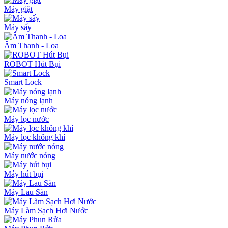
Máy giặt
Máy sấy
Âm Thanh - Loa
ROBOT Hút Bụi
Smart Lock
Máy nóng lạnh
Máy lọc nước
Máy lọc không khí
Máy nước nóng
Máy hút bụi
Máy Lau Sàn
Máy Làm Sạch Hơi Nước