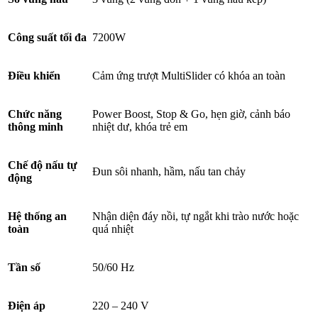
Công suất tối đa
7200W
Điều khiển
Cảm ứng trượt MultiSlider có khóa an toàn
Chức năng
Power Boost, Stop & Go, hẹn giờ, cảnh báo
thông minh
nhiệt dư, khóa trẻ em
Chế độ nấu tự
Đun sôi nhanh, hầm, nấu tan chảy
động
Hệ thống an
Nhận diện đáy nồi, tự ngắt khi trào nước hoặc
toàn
quá nhiệt
Tần số
50/60 Hz
Điện áp
220 – 240 V