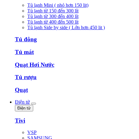
Tủ lạnh Mini ( nhỏ hơn 150 lit)
Tủ lạnh từ 150 đến 300 lít
Tủ lạnh từ 300 đến 400 lít
Tủ lạnh từ 400 đến 500 lít
Tủ lạnh Side by side ( Lớn hơn 450 lit )
Tủ đông
Tủ mát
Quạt Hơi Nước
Tủ rượu
Quạt
Điện tử
Điện tử
Tivi
VSP
SAMSUNG