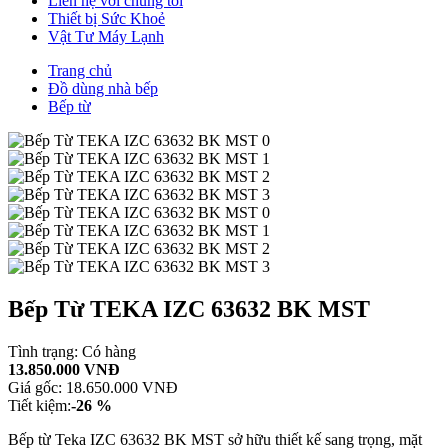
Liên hệ với chúng tôi
Thiết bị Sức Khoẻ
Vật Tư Máy Lạnh
Trang chủ
Đồ dùng nhà bếp
Bếp từ
Bếp Từ TEKA IZC 63632 BK MST
Tình trạng:
Có hàng
13.850.000 VNĐ
Giá gốc:
18.650.000 VNĐ
Tiết kiệm:
-26 %
Bếp từ Teka IZC 63632 BK MST sở hữu thiết kế sang trọng, mặt