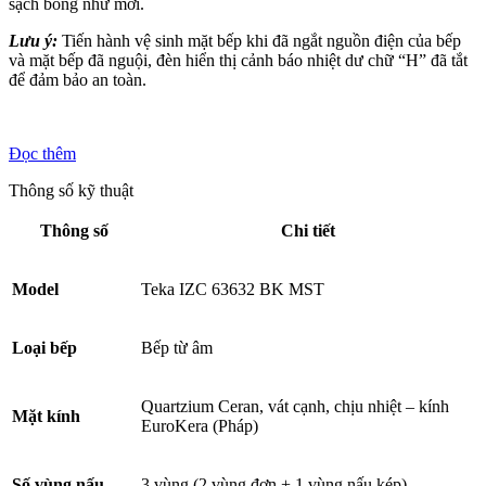
sạch bóng như mới.
Lưu ý:
Tiến hành vệ sinh mặt bếp khi đã ngắt nguồn điện của bếp
và mặt bếp đã nguội, đèn hiển thị cảnh báo nhiệt dư chữ “H” đã tắt
để đảm bảo an toàn.
Đọc thêm
Thông số kỹ thuật
Thông số
Chi tiết
Model
Teka IZC 63632 BK MST
Loại bếp
Bếp từ âm
Quartzium Ceran, vát cạnh, chịu nhiệt – kính
Mặt kính
EuroKera (Pháp)
Số vùng nấu
3 vùng (2 vùng đơn + 1 vùng nấu kép)