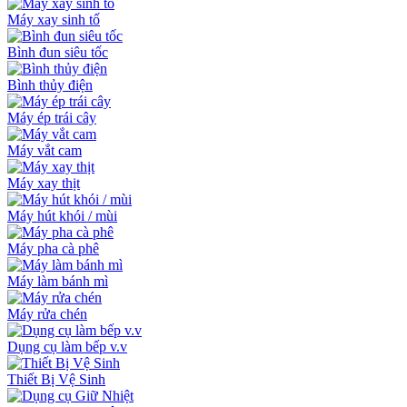
Máy xay sinh tố
Bình đun siêu tốc
Bình thủy điện
Máy ép trái cây
Máy vắt cam
Máy xay thịt
Máy hút khói / mùi
Máy pha cà phê
Máy làm bánh mì
Máy rửa chén
Dụng cụ làm bếp v.v
Thiết Bị Vệ Sinh