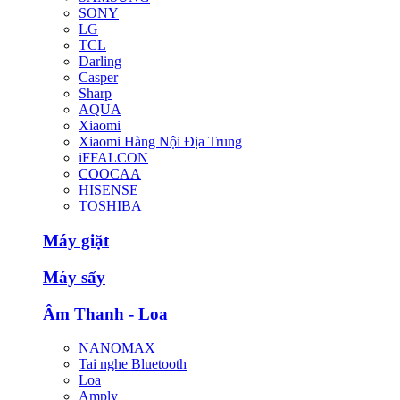
SONY
LG
TCL
Darling
Casper
Sharp
AQUA
Xiaomi
Xiaomi Hàng Nội Địa Trung
iFFALCON
COOCAA
HISENSE
TOSHIBA
Máy giặt
Máy sấy
Âm Thanh - Loa
NANOMAX
Tai nghe Bluetooth
Loa
Amply