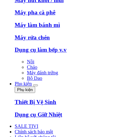
Máy hút khói / mùi
Máy pha cà phê
Máy làm bánh mì
Máy rửa chén
Dụng cụ làm bếp v.v
Nồi
Chảo
Máy đánh trứng
Bộ Dao
Phụ kiện
Phụ kiện
Thiết Bị Vệ Sinh
Dụng cụ Giữ Nhiệt
SALE TIVI
Chính sách bảo mật