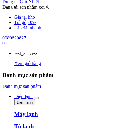
Dụng cụ Giữ Nhiệt
Đang tải sản phẩm gợi ý...
Giá tại kho
Trả góp 0%
Lắp đặt nhanh
0989620827
0
text_success
Xem giỏ hàng
Danh mục sản phẩm
Danh mục sản phẩm
Điện lạnh
Điện lạnh
Máy lạnh
Tủ lạnh