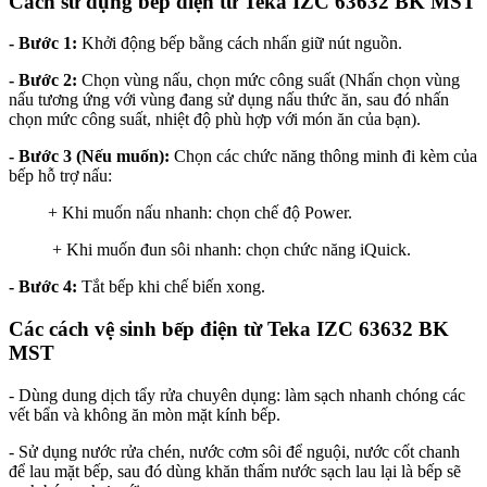
Cách sử dụng bếp điện từ Teka
IZC 63632 BK MST
- Bước 1:
Khởi động bếp bằng cách nhấn giữ nút nguồn.
- Bước 2:
Chọn vùng nấu, chọn mức công suất (Nhấn chọn vùng
nấu tương ứng với vùng đang sử dụng nấu thức ăn, sau đó nhấn
chọn mức công suất, nhiệt độ phù hợp với món ăn của bạn).
- Bước 3 (Nếu muốn):
Chọn các chức năng thông minh đi kèm của
bếp hỗ trợ nấu:
+ Khi muốn nấu nhanh: chọn chế độ Power.
+ Khi muốn đun sôi nhanh: chọn chức năng iQuick.
- Bước 4:
Tắt bếp khi chế biến xong.
Các cách vệ sinh bếp điện từ Teka
IZC 63632 BK
MST
- Dùng dung dịch tẩy rửa chuyên dụng: làm sạch nhanh chóng các
vết bẩn và không ăn mòn mặt kính bếp.
- Sử dụng nước rửa chén, nước cơm sôi để nguội, nước cốt chanh
để lau mặt bếp, sau đó dùng khăn thấm nước sạch lau lại là bếp sẽ