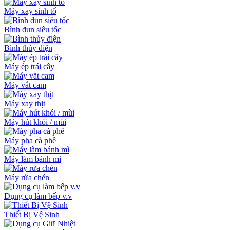
Máy xay sinh tố
Bình đun siêu tốc
Bình thủy điện
Máy ép trái cây
Máy vắt cam
Máy xay thịt
Máy hút khói / mùi
Máy pha cà phê
Máy làm bánh mì
Máy rửa chén
Dụng cụ làm bếp v.v
Thiết Bị Vệ Sinh