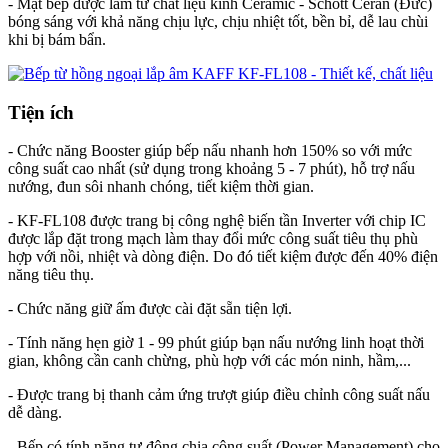
- Mặt bếp
được làm từ chất liệu kính Ceramic - Schott Ceran (Đức)
bóng sáng với khả năng chịu lực, chịu nhiệt tốt, bền bỉ, dễ lau chùi
khi bị bám bẩn.
Tiện ích
- Chức năng Booster giúp bếp nấu nhanh hơn 150% so với mức
công suất cao nhất (sử dụng trong khoảng 5 - 7 phút), hỗ trợ nấu
nướng, đun sôi nhanh chóng, tiết kiệm thời gian.
- KF-FL108 được trang bị công nghệ biến tần Inverter với chip IC
được lắp đặt trong mạch làm thay đổi mức công suất tiêu thụ phù
hợp với nồi, nhiệt và dòng điện. Do đó tiết kiệm được đến 40% điện
năng tiêu thụ.
- Chức năng giữ ấm được cài đặt sẵn tiện lợi.
- Tính năng hẹn giờ 1 - 99 phút giúp bạn nấu nướng linh hoạt thời
gian, không cần canh chừng, phù hợp với các món ninh, hầm,...
- Được trang bị thanh cảm ứng trượt giúp điều chỉnh công suất nấu
dễ dàng.
- Bếp có tính năng tự động chia công suất (Power Management) cho