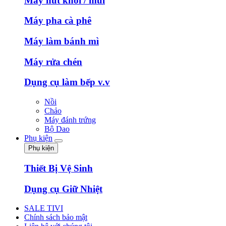
Máy hút khói / mùi
Máy pha cà phê
Máy làm bánh mì
Máy rửa chén
Dụng cụ làm bếp v.v
Nồi
Chảo
Máy đánh trứng
Bộ Dao
Phụ kiện
Phụ kiện
Thiết Bị Vệ Sinh
Dụng cụ Giữ Nhiệt
SALE TIVI
Chính sách bảo mật