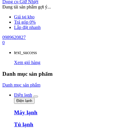
Dụng cụ Giữ Nhiệt
Đang tải sản phẩm gợi ý...
Giá tại kho
Trả góp 0%
Lắp đặt nhanh
0989620827
0
text_success
Xem giỏ hàng
Danh mục sản phẩm
Danh mục sản phẩm
Điện lạnh
Điện lạnh
Máy lạnh
Tủ lạnh