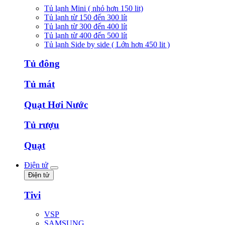
Tủ lạnh Mini ( nhỏ hơn 150 lit)
Tủ lạnh từ 150 đến 300 lít
Tủ lạnh từ 300 đến 400 lít
Tủ lạnh từ 400 đến 500 lít
Tủ lạnh Side by side ( Lớn hơn 450 lit )
Tủ đông
Tủ mát
Quạt Hơi Nước
Tủ rượu
Quạt
Điện tử
Điện tử
Tivi
VSP
SAMSUNG