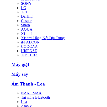
SONY
LG
TCL
Darling
Casper
Sharp
AQUA
Xiaomi
Xiaomi Hàng Nội Địa Trung
iFFALCON
COOCAA
HISENSE
TOSHIBA
Máy giặt
Máy sấy
Âm Thanh - Loa
NANOMAX
Tai nghe Bluetooth
Loa
Amply