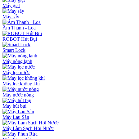
Máy giặt
Máy sấy
Âm Thanh - Loa
ROBOT Hút Bụi
Smart Lock
Máy nóng lạnh
Máy lọc nước
Máy lọc không khí
Máy nước nóng
Máy hút bụi
Máy Lau Sàn
Máy Làm Sạch Hơi Nước