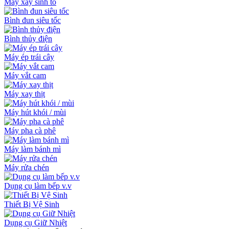
Máy xay sinh tố
Bình đun siêu tốc
Bình thủy điện
Máy ép trái cây
Máy vắt cam
Máy xay thịt
Máy hút khói / mùi
Máy pha cà phê
Máy làm bánh mì
Máy rửa chén
Dụng cụ làm bếp v.v
Thiết Bị Vệ Sinh
Dụng cụ Giữ Nhiệt