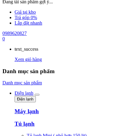
Đang tải sản phẩm gợi ý...
Giá tại kho
Trả góp 0%
Lắp đặt nhanh
0989620827
0
text_success
Xem giỏ hàng
Danh mục sản phẩm
Danh mục sản phẩm
Điện lạnh
Điện lạnh
Máy lạnh
Tủ lạnh
Tủ lạnh Mini ( nhỏ hơn 150 lit)