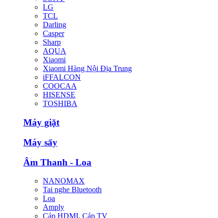
LG
TCL
Darling
Casper
Sharp
AQUA
Xiaomi
Xiaomi Hàng Nội Địa Trung
iFFALCON
COOCAA
HISENSE
TOSHIBA
Máy giặt
Máy sấy
Âm Thanh - Loa
NANOMAX
Tai nghe Bluetooth
Loa
Amply
Cáp HDMI, Cáp TV