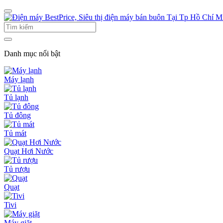
Danh mục nổi bật
Máy lạnh
Tủ lạnh
Tủ đông
Tủ mát
Quạt Hơi Nước
Tủ rượu
Quạt
Tivi
Máy giặt