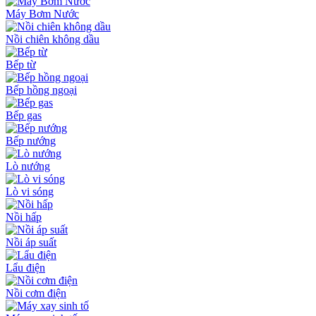
Máy Bơm Nước
Nồi chiên không dầu
Bếp từ
Bếp hồng ngoại
Bếp gas
Bếp nướng
Lò nướng
Lò vi sóng
Nồi hấp
Nồi áp suất
Lẩu điện
Nồi cơm điện