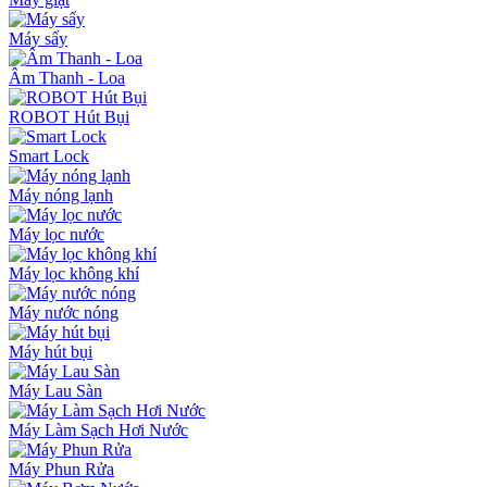
Máy sấy
Âm Thanh - Loa
ROBOT Hút Bụi
Smart Lock
Máy nóng lạnh
Máy lọc nước
Máy lọc không khí
Máy nước nóng
Máy hút bụi
Máy Lau Sàn
Máy Làm Sạch Hơi Nước
Máy Phun Rửa