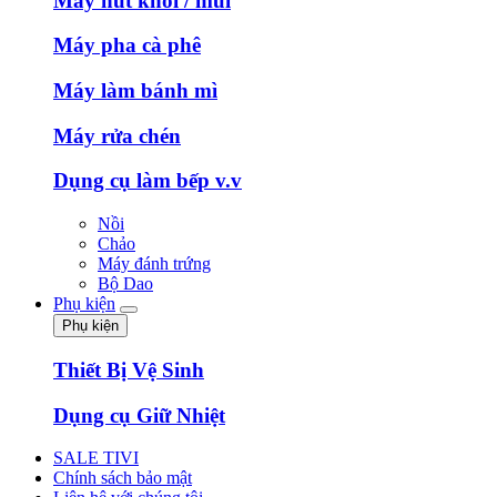
Máy hút khói / mùi
Máy pha cà phê
Máy làm bánh mì
Máy rửa chén
Dụng cụ làm bếp v.v
Nồi
Chảo
Máy đánh trứng
Bộ Dao
Phụ kiện
Phụ kiện
Thiết Bị Vệ Sinh
Dụng cụ Giữ Nhiệt
SALE TIVI
Chính sách bảo mật