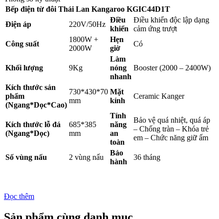
Bếp điện từ đôi Thái Lan Kangaroo KGIC44D1T
Điều
Điều khiển độc lập dạng
Điện áp
220V/50Hz
khiển
cảm ứng trượt
1800W +
Hẹn
Công suất
Có
2000W
giờ
Làm
Khối lượng
9Kg
nóng
Booster (2000 – 2400W)
nhanh
Kích thước sản
730*430*70
Mặt
phẩm
Ceramic Kanger
mm
kính
(Ngang*Dọc*Cao)
Tính
Bảo vệ quá nhiệt, quá áp
Kích thước lỗ đá
685*385
năng
– Chống tràn – Khóa trẻ
(Ngang*Dọc)
mm
an
em – Chức năng giữ ấm
toàn
Bảo
Số vùng nấu
2 vùng nấu
36 tháng
hành
Đọc thêm
Sản phẩm cùng danh mục