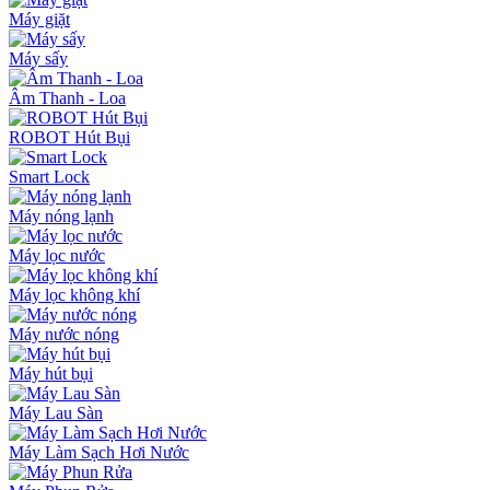
Máy giặt
Máy sấy
Âm Thanh - Loa
ROBOT Hút Bụi
Smart Lock
Máy nóng lạnh
Máy lọc nước
Máy lọc không khí
Máy nước nóng
Máy hút bụi
Máy Lau Sàn
Máy Làm Sạch Hơi Nước