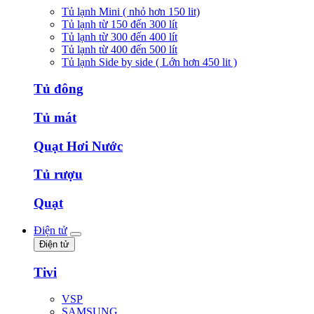
Tủ lạnh Mini ( nhỏ hơn 150 lit)
Tủ lạnh từ 150 đến 300 lít
Tủ lạnh từ 300 đến 400 lít
Tủ lạnh từ 400 đến 500 lít
Tủ lạnh Side by side ( Lớn hơn 450 lit )
Tủ đông
Tủ mát
Quạt Hơi Nước
Tủ rượu
Quạt
Điện tử
Điện tử
Tivi
VSP
SAMSUNG