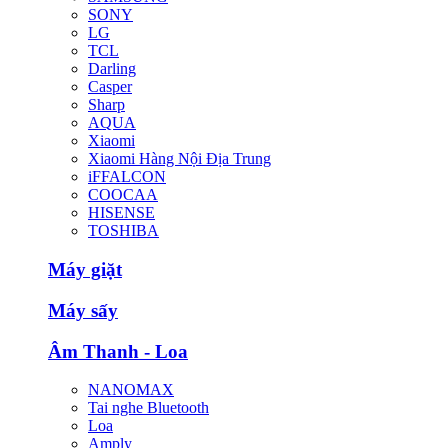
SONY
LG
TCL
Darling
Casper
Sharp
AQUA
Xiaomi
Xiaomi Hàng Nội Địa Trung
iFFALCON
COOCAA
HISENSE
TOSHIBA
Máy giặt
Máy sấy
Âm Thanh - Loa
NANOMAX
Tai nghe Bluetooth
Loa
Amply