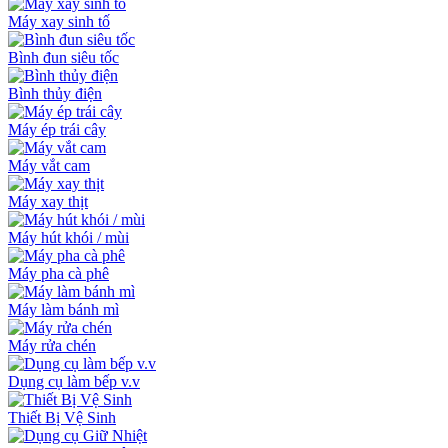
Máy xay sinh tố
Bình đun siêu tốc
Bình thủy điện
Máy ép trái cây
Máy vắt cam
Máy xay thịt
Máy hút khói / mùi
Máy pha cà phê
Máy làm bánh mì
Máy rửa chén
Dụng cụ làm bếp v.v
Thiết Bị Vệ Sinh