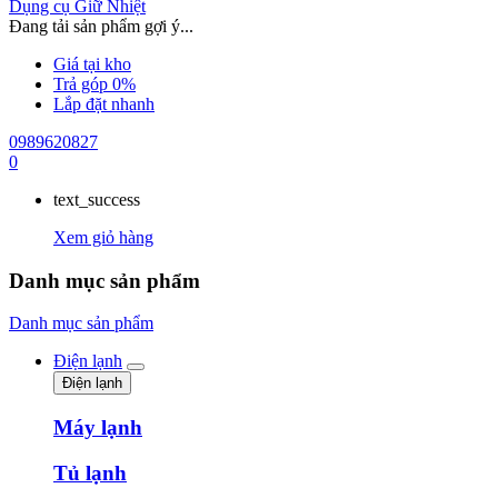
Dụng cụ Giữ Nhiệt
Đang tải sản phẩm gợi ý...
Giá tại kho
Trả góp 0%
Lắp đặt nhanh
0989620827
0
text_success
Xem giỏ hàng
Danh mục sản phẩm
Danh mục sản phẩm
Điện lạnh
Điện lạnh
Máy lạnh
Tủ lạnh